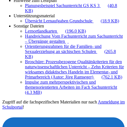
Hinweise zum Lehrplan
Planungsbeispiel Sachunterricht GS KS 3
(40.8
KB)
Unterstützungsmaterial
Übersicht Lernaufgaben Grundschule
(18.9 KB)
Sonstige Dateien
Lernortlandkarten
(196.0 KB)
Handreichung Vom Fachunterricht zum Sachunterricht
– Übergänge gestalten
Orientierungsrahmen für die Familien- und
Sexualerziehung an sächischen Schulen
(265.8
KB)
Broschüre: Prozessbezogene Qualitätskriterien für den
naturwissenschaftlichen Unterricht – Zehn Kriterien für
wirksames didaktisches Handeln im Elementar- und
Primarbereich (Autor: Jörg Ramseger)
(762.1 KB)
Impulse zum mehrperspektivischen und
themenorientierten Arbeiten im Fach Sachunterricht
(4.3 MB)
Zugriff auf die fachspezifischen Materialien nur nach
Anmeldung im
Schulportal
!