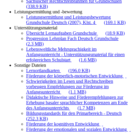
Sächsischer Rechtschreibrahmen für Grundschulen
(338.9 KB)
Leistungsermittlung und -bewertung
Leistungsermittlung und Leistungsbewertung
Grundschule Deutsch (2007), Klst. 4
(169.1 KB)
Unterstützungsmaterial
Übersicht Lernaufgaben Grundschule
(18.9 KB)
Progression Lehrplan Fach Deutsch Grundschule
(2.3 MB)
Lebensweltliche Mehrsprachigkeit im
Anfangsunterricht - Unterstützungsmaterial für einen
erfolgreichen Schulstart
(1.6 MB)
Sonstige Dateien
Lernortlandkarten
(196.0 KB)
Förderung der körperlich-motorischen Entwicklung
Schwierigkeiten im Lesen und Rechtschreiben
vorbeugen Empfehlungen zur Förderung im
Anfangsunterricht
(1.1 MB)
Didaktische Hinweise und Förderempfehlungen zur
Erhebung basaler sprachlicher Kompetenzen am Ende
des Anfangsunterrichts
(1.7 MB)
Bildungsstandards für den Primarbereich - Deutsch
(252.3 KB)
Förderung der kognitiven Entwicklung
Förderung der emotionalen und sozialen Entwicklung