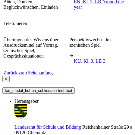
Bitten, Danken,
EN, Kl. 3, LB Around the
Beglückwünschen, Einladen
year
Telefonieren
Übertragen des Wissens über
Perspektivwechsel im
Ausdrucksmittel auf Vortrag,
szenischen Spiel
szenisches Spiel,
➔
Gesprächssituationen
KU, Kl. 3, LB 3
Zurück zum Seitenanfang
×
faq_modal_button_schliessen test text
Herausgeber
Landesamt für Schule und Bildung
Reichenhainer Straße 29 a
09126
Chemnitz