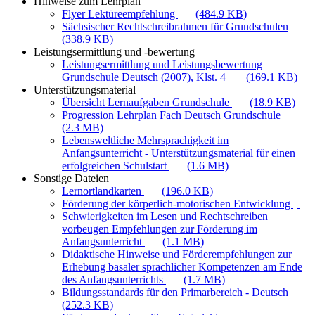
Hinweise zum Lehrplan
Flyer Lektüreempfehlung
(484.9 KB)
Sächsischer Rechtschreibrahmen für Grundschulen
(338.9 KB)
Leistungsermittlung und -bewertung
Leistungsermittlung und Leistungsbewertung
Grundschule Deutsch (2007), Klst. 4
(169.1 KB)
Unterstützungsmaterial
Übersicht Lernaufgaben Grundschule
(18.9 KB)
Progression Lehrplan Fach Deutsch Grundschule
(2.3 MB)
Lebensweltliche Mehrsprachigkeit im
Anfangsunterricht - Unterstützungsmaterial für einen
erfolgreichen Schulstart
(1.6 MB)
Sonstige Dateien
Lernortlandkarten
(196.0 KB)
Förderung der körperlich-motorischen Entwicklung
Schwierigkeiten im Lesen und Rechtschreiben
vorbeugen Empfehlungen zur Förderung im
Anfangsunterricht
(1.1 MB)
Didaktische Hinweise und Förderempfehlungen zur
Erhebung basaler sprachlicher Kompetenzen am Ende
des Anfangsunterrichts
(1.7 MB)
Bildungsstandards für den Primarbereich - Deutsch
(252.3 KB)