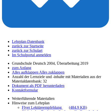
Lehrplan-Datenbank
zurück zur Startseite
zurück zur Schulart
Im Schulportal anmelden
Grundschule Deutsch 2004, Überarbeitung 2019
zum Anfang
Alles aufklappen
Alles zuklappen
Anzahl der Lernziele und -inhalte mit Materialien aus der
Materialdatenbank: 32
Dokument als PDF herunterladen
Kontaktformular
Weiterführende Materialien
Hinweise zum Lehrplan
Flyer Lektüreempfehlung
(484.9 KB)