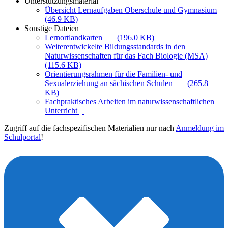
Unterstützungsmaterial
Übersicht Lernaufgaben Oberschule und Gymnasium
(46.9 KB)
Sonstige Dateien
Lernortlandkarten
(196.0 KB)
Weiterentwickelte Bildungsstandards in den
Naturwissenschaften für das Fach Biologie (MSA)
(115.6 KB)
Orientierungsrahmen für die Familien- und
Sexualerziehung an sächischen Schulen
(265.8
KB)
Fachpraktisches Arbeiten im naturwissenschaftlichen
Unterricht
Zugriff auf die fachspezifischen Materialien nur nach
Anmeldung im
Schulportal
!