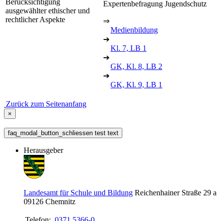
Berücksichtigung
Expertenbefragung Jugendschutz
ausgewählter ethischer und
rechtlicher Aspekte
⇒
Medienbildung
➔
Kl. 7, LB 1
➔
GK, Kl. 8, LB 2
➔
GK, Kl. 9, LB 1
Zurück zum Seitenanfang
×
faq_modal_button_schliessen test text
Herausgeber
Landesamt für Schule und Bildung
Reichenhainer Straße 29 a
09126
Chemnitz
Telefon:
0371 5366-0