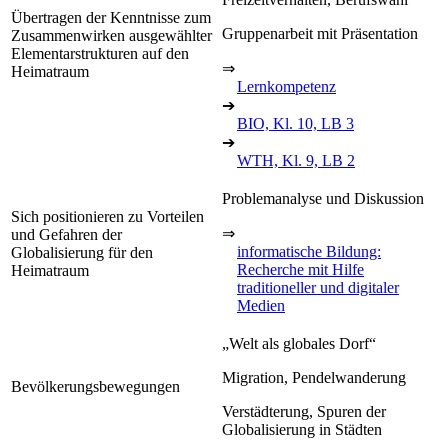
Übertragen der Kenntnisse zum
Gruppenarbeit mit Präsentation
Zusammenwirken ausgewählter
Elementarstrukturen auf den
⇒
Heimatraum
Lernkompetenz
➔
BIO, Kl. 10, LB 3
➔
WTH, Kl. 9, LB 2
Problemanalyse und Diskussion
Sich positionieren zu Vorteilen
⇒
und Gefahren der
informatische Bildung:
Globalisierung für den
Recherche mit Hilfe
Heimatraum
traditioneller und digitaler
Medien
„Welt als globales Dorf“
Migration, Pendelwanderung
Bevölkerungsbewegungen
Verstädterung, Spuren der
Globalisierung in Städten