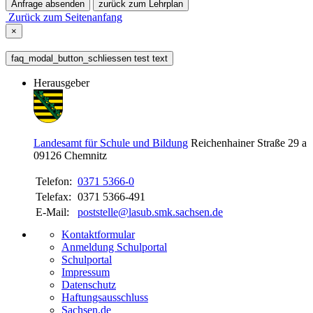
Anfrage absenden
zurück zum Lehrplan
Zurück zum Seitenanfang
×
faq_modal_button_schliessen test text
Herausgeber
Landesamt für Schule und Bildung
Reichenhainer Straße 29 a
09126
Chemnitz
Telefon:
0371 5366-0
Telefax:
0371 5366-491
E-Mail:
poststelle@lasub.smk.sachsen.de
Kontaktformular
Anmeldung Schulportal
Schulportal
Impressum
Datenschutz
Haftungsausschluss
Sachsen.de