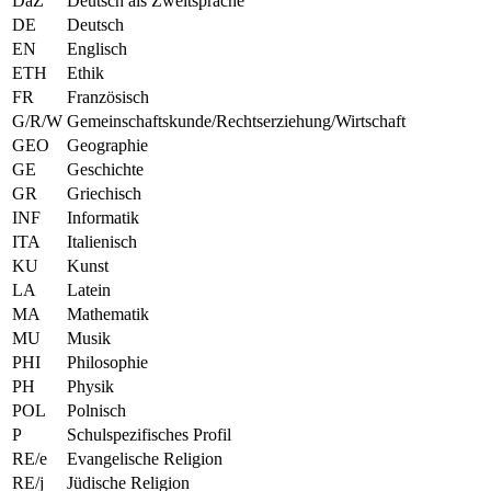
DaZ
Deutsch als Zweitsprache
DE
Deutsch
EN
Englisch
ETH
Ethik
FR
Französisch
G/R/W
Gemeinschaftskunde/Rechtserziehung/Wirtschaft
GEO
Geographie
GE
Geschichte
GR
Griechisch
INF
Informatik
ITA
Italienisch
KU
Kunst
LA
Latein
MA
Mathematik
MU
Musik
PHI
Philosophie
PH
Physik
POL
Polnisch
P
Schulspezifisches Profil
RE/e
Evangelische Religion
RE/j
Jüdische Religion