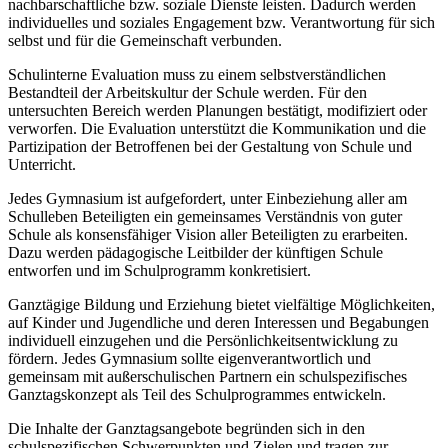
nachbarschaftliche bzw. soziale Dienste leisten. Dadurch werden
individuelles und soziales Engagement bzw. Verantwortung für sich
selbst und für die Gemeinschaft verbunden.
Schulinterne Evaluation muss zu einem selbstverständlichen
Bestandteil der Arbeitskultur der Schule werden. Für den
untersuchten Bereich werden Planungen bestätigt, modifiziert oder
verworfen. Die Evaluation unterstützt die Kommunikation und die
Partizipation der Betroffenen bei der Gestaltung von Schule und
Unterricht.
Jedes Gymnasium ist aufgefordert, unter Einbeziehung aller am
Schulleben Beteiligten ein gemeinsames Verständnis von guter
Schule als konsensfähiger Vision aller Beteiligten zu erarbeiten.
Dazu werden pädagogische Leitbilder der künftigen Schule
entworfen und im Schulprogramm konkretisiert.
Ganztägige Bildung und Erziehung bietet vielfältige Möglichkeiten,
auf Kinder und Jugendliche und deren Interessen und Begabungen
individuell einzugehen und die Persönlichkeitsentwicklung zu
fördern. Jedes Gymnasium sollte eigenverantwortlich und
gemeinsam mit außerschulischen Partnern ein schulspezifisches
Ganztagskonzept als Teil des Schulprogrammes entwickeln.
Die Inhalte der Ganztagsangebote begründen sich in den
schulspezifischen Schwerpunkten und Zielen und tragen zur