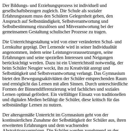
Der Bildungs- und Erziehungsprozess ist individuell und
gesellschaftsbezogen zugleich. Die Schule als sozialer
Erfahrungsraum muss den Schülern Gelegenheit geben, den
Anspruch auf Selbstständigkeit, Selbstverantwortung und
Selbstbestimmung einzulösen und Mitverantwortung bei der
gemeinsamen Gestaltung schulischer Prozesse zu tragen.
Die Unterrichtsgestaltung wird von einer veränderten Schul- und
Lernkultur geprägt. Der Lernende wird in seiner Individualität
angenommen, indem seine Leistungsvoraussetzungen, seine
Erfahrungen und seine speziellen Interessen und Neigungen
berücksichtigt werden. Dazu ist ein Unterrichtsstil notwendig, der
beim Schüler Neugier weckt, ihn zu Kreativität anregt und
Selbsttätigkeit und Selbstverantwortung verlangt. Das Gymnasium
bietet den Bewegungsaktivitäten der Schüler entsprechenden Raum
und ermöglicht das Lernen mit allen Sinnen. Durch unterschiedliche
Formen der Binnendifferenzierung wird fachliches und soziales
Lernen optimal gefördert. Ein vielfältiger Einsatz von traditionellen
und digitalen Medien befähigt die Schüler, diese kritisch für das
selbstständige Lernen zu nutzen.
Der altersgemäße Unterricht im Gymnasium geht von der
kontinuierlichen Zunahme der Selbsttätigkeit der Schüler aus, ihren
erweiterten Erfahrungen und dem wachsenden
Abstraktionsvermögen. Die Schüler werden zunehmend an der