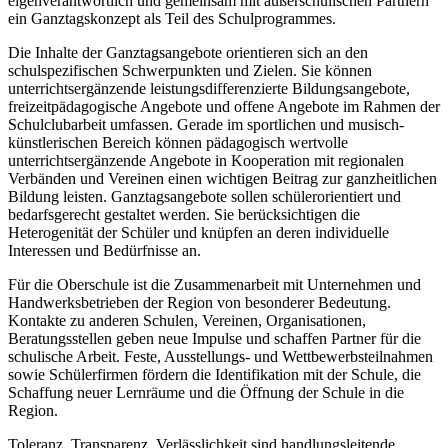
eigenverantwortlich und gemeinsam mit außerschulischen Partnern
ein Ganztagskonzept als Teil des Schulprogrammes.
Die Inhalte der Ganztagsangebote orientieren sich an den
schulspezifischen Schwerpunkten und Zielen. Sie können
unterrichtsergänzende leistungsdifferenzierte Bildungsangebote,
freizeitpädagogische Angebote und offene Angebote im Rahmen der
Schulclubarbeit umfassen. Gerade im sportlichen und musisch-
künstlerischen Bereich können pädagogisch wertvolle
unterrichtsergänzende Angebote in Kooperation mit regionalen
Verbänden und Vereinen einen wichtigen Beitrag zur ganzheitlichen
Bildung leisten. Ganztagsangebote sollen schülerorientiert und
bedarfsgerecht gestaltet werden. Sie berücksichtigen die
Heterogenität der Schüler und knüpfen an deren individuelle
Interessen und Bedürfnisse an.
Für die Oberschule ist die Zusammenarbeit mit Unternehmen und
Handwerksbetrieben der Region von besonderer Bedeutung.
Kontakte zu anderen Schulen, Vereinen, Organisationen,
Beratungsstellen geben neue Impulse und schaffen Partner für die
schulische Arbeit. Feste, Ausstellungs- und Wettbewerbsteilnahmen
sowie Schülerfirmen fördern die Identifikation mit der Schule, die
Schaffung neuer Lernräume und die Öffnung der Schule in die
Region.
Toleranz, Transparenz, Verlässlichkeit sind handlungsleitende