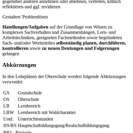
gegenüber anderen annehmen oder ablehnen, vertreten, kritisch
reflektieren und ggf. revidieren
Gestalten/ Problemlösen
Handlungen/Aufgaben
auf der Grundlage von Wissen zu
komplexen Sachverhalten und Zusammenhängen, Lern- und
Arbeitstechniken, geeigneten Fachmethoden sowie begründeten
Sach- und/oder Werturteilen
selbstständig planen, durchführen,
kontrollieren
sowie
zu neuen Deutungen und Folgerungen
gelangen
Abkürzungen
In den Lehrplänen der Oberschule werden folgende Abkürzungen
verwendet:
GS
Grundschule
OS
Oberschule
LB
Lernbereich
LBW
Lernbereich mit Wahlcharakter
Ustd.
Unterrichtsstunden
HS/RS
Hauptschulbildungsgang/Realschulbildungsgang
BIO
Biologie