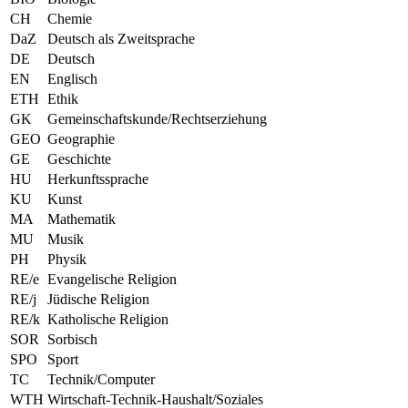
CH
Chemie
DaZ
Deutsch als Zweitsprache
DE
Deutsch
EN
Englisch
ETH
Ethik
GK
Gemeinschaftskunde/Rechtserziehung
GEO
Geographie
GE
Geschichte
HU
Herkunftssprache
KU
Kunst
MA
Mathematik
MU
Musik
PH
Physik
RE/e
Evangelische Religion
RE/j
Jüdische Religion
RE/k
Katholische Religion
SOR
Sorbisch
SPO
Sport
TC
Technik/Computer
WTH
Wirtschaft-Technik-Haushalt/Soziales