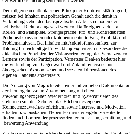
der Berufsorientierung sensibilisiert werden.
Dem allgemeinen didaktischen Prinzip der Kontroversität folgend,
müssen bei Inhalten mit politischem Gehalt auch die damit in
Verbindung stehenden fachspezifischen Arbeitsmethoden der
politischen Bildung eingesetzt werden. Dafür eignen sich u. a.
Rollen- und Planspiele, Streitgespräche, Pro- und Kontradebatten,
Podiumsdiskussionen oder kriterienorientierte Fall-, Konflikt- und
Problemanalysen. Bei Inhalten mit Anknüpfungspunkten zur
Bildung für nachhaltige Entwicklung eignen sich insbesondere die
didaktischen Prinzipien der Visionsorientierung, des Vernetzenden
Lernens sowie der Partizipation. Vernetztes Denken bedeutet hier
die Verbindung von Gegenwart und Zukunft einerseits und
ökologischen, ökonomischen und sozialen Dimensionen des
eigenen Handelns andererseits.
Die Nutzung von Möglichkeiten einer individuellen Dokumentation
der Lernergebnisse im Zusammenhang mit einem
anwendungsbezogenen Wiederholen und Systematisieren des
Gelernten soll den Schülern das Erleben des eigenen
Kompetenzzuwachses erleichtern sowie Interesse und Motivation
erhalten bzw. ausbauen. Neben Formen der ergebnisorientierten
finden auch Formen der prozessorientierten Leistungsermittlung und
-bewertung Anwendung.
Zur Förderung der Selbstständigkeit gewinnen neben der Einübung