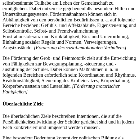
selbstbestimmte Teilhabe am Leben der Gemeinschaft zu
ermöglichen. Dabei nutzen sie gegebenenfalls besondere Hilfen und
Unterstützungssysteme. Fördermaßnahmen können sich in
Abhängigkeit von den persönlichen Bedürfnissen u. a. auf folgende
Bereiche beziehen: Gefühls- und Affektabläufe, Eigensteuerung und
Selbstkontrolle, Selbst- und Fremdwahrnehmung,
Frustrationstoleranz und Kritikfähigkeit, Ein- und Unterordnung,
Einhaltung sozialer Regeln und Normen, Verweigerungen,
Angstzustände.
[Förderung des sozial-emotionalen Verhaltens]
Die Förderung der Grob- und Feinmotorik zielt auf die Entwicklung
von Fähigkeiten zur Bewegungsplanung, -steuerung und -
ausführung der Schüler. Dabei können Maßnahmen u. a. in
folgenden Bereichen erforderlich sein: Koordination und Rhythmus,
Reaktionsfähigkeit, Steuerung des Krafteinsatzes, Körperhaltung,
Körperbewusstsein und Lateralität.
[Förderung motorischer
Fähigkeiten]
Überfachliche Ziele
Die überfachlichen Ziele beschreiben Intentionen, die auf die
Persönlichkeitsentwicklung der Schüler gerichtet sind und in jedem
Fach konkretisiert und umgesetzt werden müssen.
Eine besondere Bedeutung kommt der politischen Bildung als