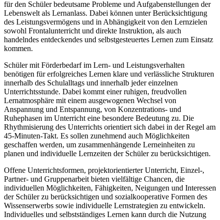
für den Schüler bedeutsame Probleme und Aufgabenstellungen der
Lebenswelt als Lernanlass. Dabei können unter Berücksichtigung
des Leistungsvermögens und in Abhängigkeit von den Lernzielen
sowohl Frontalunterricht und direkte Instruktion, als auch
handelndes entdeckendes und selbstgesteuertes Lernen zum Einsatz
kommen.
Schüler mit Förderbedarf im Lern- und Leistungsverhalten
benötigen für erfolgreiches Lernen klare und verlässliche Strukturen
innerhalb des Schulalltags und innerhalb jeder einzelnen
Unterrichtsstunde. Dabei kommt einer ruhigen, freudvollen
Lernatmosphäre mit einem ausgewogenen Wechsel von
Anspannung und Entspannung, von Konzentrations- und
Ruhephasen im Unterricht eine besondere Bedeutung zu. Die
Rhythmisierung des Unterrichts orientiert sich dabei in der Regel am
45-Minuten-Takt. Es sollen zunehmend auch Möglichkeiten
geschaffen werden, um zusammenhängende Lerneinheiten zu
planen und individuelle Lernzeiten der Schüler zu berücksichtigen.
Offene Unterrichtsformen, projektorientierter Unterricht, Einzel-,
Partner- und Gruppenarbeit bieten vielfältige Chancen, die
individuellen Möglichkeiten, Fähigkeiten, Neigungen und Interessen
der Schüler zu berücksichtigen und sozialkooperative Formen des
Wissenserwerbs sowie individuelle Lernstrategien zu entwickeln.
Individuelles und selbstständiges Lernen kann durch die Nutzung