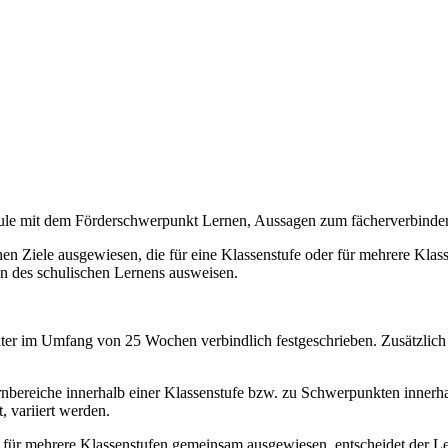
chule mit dem Förderschwerpunkt Lernen, Aussagen zum fächerverbind
n Ziele ausgewiesen, die für eine Klassenstufe oder für mehrere Klassen
on des schulischen Lernens ausweisen.
akter im Umfang von 25 Wochen verbindlich festgeschrieben. Zusätzlich
bereiche innerhalb einer Klassenstufe bzw. zu Schwerpunkten innerhal
, variiert werden.
e für mehrere Klassenstufen gemeinsam ausgewiesen, entscheidet der Le