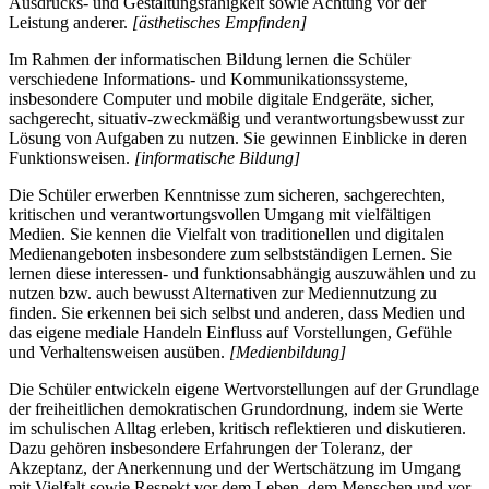
Ausdrucks- und Gestaltungsfähigkeit sowie Achtung vor der
Leistung anderer.
[ästhetisches Empfinden]
Im Rahmen der informatischen Bildung lernen die Schüler
verschiedene Informations- und Kommunikationssysteme,
insbesondere Computer und mobile digitale Endgeräte, sicher,
sachgerecht, situativ-zweckmäßig und verantwortungsbewusst zur
Lösung von Aufgaben zu nutzen. Sie gewinnen Einblicke in deren
Funktionsweisen.
[informatische Bildung]
Die Schüler erwerben Kenntnisse zum sicheren, sachgerechten,
kritischen und verantwortungsvollen Umgang mit vielfältigen
Medien. Sie kennen die Vielfalt von traditionellen und digitalen
Medienangeboten insbesondere zum selbstständigen Lernen. Sie
lernen diese interessen- und funktionsabhängig auszuwählen und zu
nutzen bzw. auch bewusst Alternativen zur Mediennutzung zu
finden. Sie erkennen bei sich selbst und anderen, dass Medien und
das eigene mediale Handeln Einfluss auf Vorstellungen, Gefühle
und Verhaltensweisen ausüben.
[Medienbildung]
Die Schüler entwickeln eigene Wertvorstellungen auf der Grundlage
der freiheitlichen demokratischen Grundordnung, indem sie Werte
im schulischen Alltag erleben, kritisch reflektieren und diskutieren.
Dazu gehören insbesondere Erfahrungen der Toleranz, der
Akzeptanz, der Anerkennung und der Wertschätzung im Umgang
mit Vielfalt sowie Respekt vor dem Leben, dem Menschen und vor