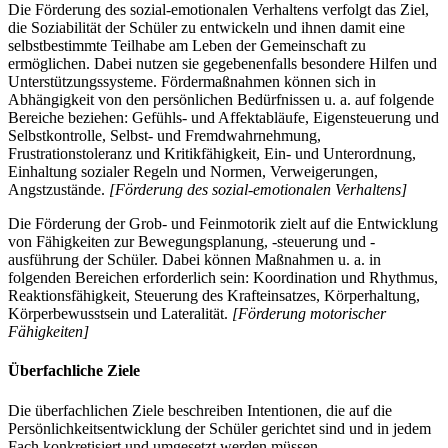
Die Förderung des sozial-emotionalen Verhaltens verfolgt das Ziel,
die Soziabilität der Schüler zu entwickeln und ihnen damit eine
selbstbestimmte Teilhabe am Leben der Gemeinschaft zu
ermöglichen. Dabei nutzen sie gegebenenfalls besondere Hilfen und
Unterstützungssysteme. Fördermaßnahmen können sich in
Abhängigkeit von den persönlichen Bedürfnissen u. a. auf folgende
Bereiche beziehen: Gefühls- und Affektabläufe, Eigensteuerung und
Selbstkontrolle, Selbst- und Fremdwahrnehmung,
Frustrationstoleranz und Kritikfähigkeit, Ein- und Unterordnung,
Einhaltung sozialer Regeln und Normen, Verweigerungen,
Angstzustände.
[Förderung des sozial-emotionalen Verhaltens]
Die Förderung der Grob- und Feinmotorik zielt auf die Entwicklung
von Fähigkeiten zur Bewegungsplanung, -steuerung und -
ausführung der Schüler. Dabei können Maßnahmen u. a. in
folgenden Bereichen erforderlich sein: Koordination und Rhythmus,
Reaktionsfähigkeit, Steuerung des Krafteinsatzes, Körperhaltung,
Körperbewusstsein und Lateralität.
[Förderung motorischer
Fähigkeiten]
Überfachliche Ziele
Die überfachlichen Ziele beschreiben Intentionen, die auf die
Persönlichkeitsentwicklung der Schüler gerichtet sind und in jedem
Fach konkretisiert und umgesetzt werden müssen.