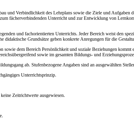
Aufbau und Verbindlichkeit des Lehrplans sowie die Ziele und Aufgaben
ise zum fächerverbindenden Unterricht und zur Entwicklung von Lernko
legenden und fachorientierten Unterrichts. Jeder Bereich weist den spe
sche didaktische Grundsätze geben konkrete Anregungen für die Gestalt
ie dem Bereich Persönlichkeit und soziale Beziehungen kommt ein b
ereichsübergreifend sowie im gesamten Bildungs- und Erziehungsproze
 Bildungsgang ab. Stufenbezogene Angaben sind an ausgewählten Stellen
chgängiges Unterrichtsprinzip.
keine Zeitrichtwerte ausgewiesen.
e.