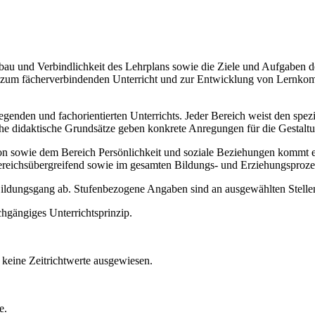
Aufbau und Verbindlichkeit des Lehrplans sowie die Ziele und Aufgaben
ise zum fächerverbindenden Unterricht und zur Entwicklung von Lernko
legenden und fachorientierten Unterrichts. Jeder Bereich weist den spe
sche didaktische Grundsätze geben konkrete Anregungen für die Gestalt
ie dem Bereich Persönlichkeit und soziale Beziehungen kommt ein b
ereichsübergreifend sowie im gesamten Bildungs- und Erziehungsproze
 Bildungsgang ab. Stufenbezogene Angaben sind an ausgewählten Stellen
chgängiges Unterrichtsprinzip.
keine Zeitrichtwerte ausgewiesen.
e.