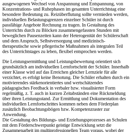
ausgewogenen Wechsel von Anspannung und Entspannung, von
Konzentrations- und Ruhephasen im gesamten Unterrichtstag eine
besondere Bedeutung zu. Reizüberflutung sollte vermieden werden,
individuellen Belastungsgrenzen einzelner Schüler ist durch
passfähige Angebote Rechnung zu tragen. In Gestaltung des
Unterrichts durch zu Blöcken zusammengefassten Stunden mit
beweglichen Pausenzeiten kann der Heterogenität der Schülerschaft
und dem Anspruch, Selbstversorgung und medizinisch-
therapeutische sowie pflegerische Maßnahmen als integralen Teil
des Unterrichtstages zu leben, flexibel entsprochen werden.
Die Leistungsermittlung und Leistungsbewertung orientiert sich
grundsätzlich am individuellen Lernfortschritt der Schüler. Innerhalb
einer Klasse wird auf das Erreichen gleicher Lernziele für alle
verzichtet, es erfolgt keine Benotung. Die Schüler erhalten durch ein
motivierendes stärkenorientiertes und wertschätzendes
pädagogisches Feedback in verbaler bzw. visualisierter Form
regelmäßig, z. T. auch in kurzen Zeitabständen eine Rückmeldung
über ihren Leistungsstand. Zur Ermittlung und Dokumentation des
individuellen Lernfortschrittes kommen neben dem Förderplan
zusätzlich Beobachtungsbögen bzw. Kompetenzraster zur
Anwendung.
Die Gestaltung des Bildungs- und Erziehungsprozesses an Schulen
mit dem Förderschwerpunkt geistige Entwicklung setzt die
Zusammenarbeit im multiprofessionellen Team voraus, wobei der