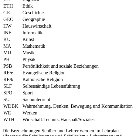
ETH
Ethik
GE
Geschichte
GEO
Geographie
HW
Hauswirtschaft
INF
Informatik
KU
Kunst
MA
Mathematik
MU
Musik
PH
Physik
PSB
Persönlichkeit und soziale Beziehungen
RE/e
Evangelische Religion
RE/k
Katholische Religion
SLF
Selbstständige Lebensführung
SPO
Sport
SU
Sachunterricht
WDBK
Wahrnehmung, Denken, Bewegung und Kommunikation
WE
Werken
WTH
Wirtschaft-Technik-Haushalt/Soziales
Die Bezeichnungen Schüler und Lehrer werden im Lehrplan