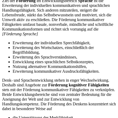
Ziel der
Förderung
im Entwicklungsbereich
Sprache
ist die
Erweiterung der individuellen kommunikativen und sprachlichen
Handlungsfähigkeit. Sich anderen mitzuteilen, steigert die
Lebensfreude, stärkt das Selbstbewusstsein und motiviert, sich die
Umwelt aktiv zu erschließen. Die Förderung kommunikativer
Fähigkeiten umfasst basale, nonverbale, mündliche und schriftliche
Kommunikationsformen und richtet sich vorrangig auf die
[Förderung Sprache]
Erweiterung der individuellen Sprechfähigkeit,
Erweiterung des Wortschatzes, einschließlich der
Begriffsbildung,
Erweiterung des Sprachverständnisses,
Entwicklung eines sprachlichen Selbstkonzeptes,
Nutzung alternativer Kommunikationshilfen,
Erweiterung kommunikativer Ausdrucksfähigkeiten.
Denk- und Sprachentwicklung stehen in enger Wechselwirkung.
Deshalb sind Angebote zur
Förderung kognitiver Fähigkeiten
stets mit der Förderung kommunikativer Fähigkeiten zu verknüpfen.
Beide Entwicklungsbereiche sind von zentraler Bedeutung für die
Aneignung der Welt und zur Entwicklung von
Handlungskompetenz. Die Förderung des Denkens konzentriert sich
dabei in besonderer Weise auf
die Unterstützung der Merkfähigkeit,