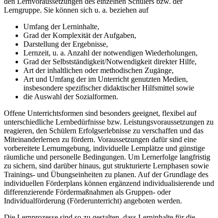
den Lernvoraussetzungen des einzelnen Schülers bzw. der
Lerngruppe. Sie können sich u. a. beziehen auf
Umfang der Lerninhalte,
Grad der Komplexität der Aufgaben,
Darstellung der Ergebnisse,
Lernzeit, u. a. Anzahl der notwendigen Wiederholungen,
Grad der Selbstständigkeit/Notwendigkeit direkter Hilfe,
Art der inhaltlichen oder methodischen Zugänge,
Art und Umfang der im Unterricht genutzten Medien,
insbesondere spezifischer didaktischer Hilfsmittel sowie
die Auswahl der Sozialformen.
Offene Unterrichtsformen sind besonders geeignet, flexibel auf
unterschiedliche Lernbedürfnisse bzw. Leistungsvoraussetzungen zu
reagieren, den Schülern Erfolgserlebnisse zu verschaffen und das
Miteinanderlernen zu fördern. Voraussetzungen dafür sind eine
vorbereitete Lernumgebung, individuelle Lernplätze und günstige
räumliche und personelle Bedingungen. Um Lernerfolge langfristig
zu sichern, sind darüber hinaus, gut strukturierte Lernphasen sowie
Trainings- und Übungseinheiten zu planen. Auf der Grundlage des
individuellen Förderplans können ergänzend individualisierende und
differenzierende Fördermaßnahmen als Gruppen- oder
Individualförderung (Förderunterricht) angeboten werden.
Die Lernprozesse sind so zu gestalten, dass Lerninhalte für die