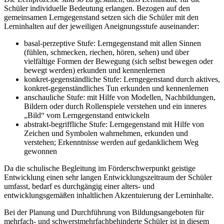
Schüler individuelle Bedeutung erlangen. Bezogen auf den
gemeinsamen Lerngegenstand setzen sich die Schüler mit den
Lerninhalten auf der jeweiligen Aneignungsstufe auseinander:
basal-perzeptive Stufe: Lerngegenstand mit allen Sinnen
(fühlen, schmecken, riechen, hören, sehen) und über
vielfältige Formen der Bewegung (sich selbst bewegen oder
bewegt werden) erkunden und kennenlernen
konkret-gegenständliche Stufe: Lerngegenstand durch aktives,
konkret-gegenständliches Tun erkunden und kennenlernen
anschauliche Stufe: mit Hilfe von Modellen, Nachbildungen,
Bildern oder durch Rollenspiele verstehen und ein inneres
„Bild“ vom Lerngegenstand entwickeln
abstrakt-begriffliche Stufe: Lerngegenstand mit Hilfe von
Zeichen und Symbolen wahrnehmen, erkunden und
verstehen; Erkenntnisse werden auf gedanklichem Weg
gewonnen
Da die schulische Begleitung im Förderschwerpunkt geistige
Entwicklung einen sehr langen Entwicklungszeitraum der Schüler
umfasst, bedarf es durchgängig einer alters- und
entwicklungsgemäßen inhaltlichen Akzentuierung der Lerninhalte.
Bei der Planung und Durchführung von Bildungsangeboten für
mehrfach- und schwerstmehrfachbehinderte Schüler ist in diesem