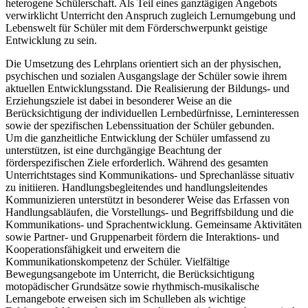
heterogene Schülerschaft. Als Teil eines ganztägigen Angebots
verwirklicht Unterricht den Anspruch zugleich Lernumgebung und
Lebenswelt für Schüler mit dem Förderschwerpunkt geistige
Entwicklung zu sein.
Die Umsetzung des Lehrplans orientiert sich an der physischen,
psychischen und sozialen Ausgangslage der Schüler sowie ihrem
aktuellen Entwicklungsstand. Die Realisierung der Bildungs- und
Erziehungsziele ist dabei in besonderer Weise an die
Berücksichtigung der individuellen Lernbedürfnisse, Lerninteressen
sowie der spezifischen Lebenssituation der Schüler gebunden.
Um die ganzheitliche Entwicklung der Schüler umfassend zu
unterstützen, ist eine durchgängige Beachtung der
förderspezifischen Ziele erforderlich. Während des gesamten
Unterrichtstages sind Kommunikations- und Sprechanlässe situativ
zu initiieren. Handlungsbegleitendes und handlungsleitendes
Kommunizieren unterstützt in besonderer Weise das Erfassen von
Handlungsabläufen, die Vorstellungs- und Begriffsbildung und die
Kommunikations- und Sprachentwicklung. Gemeinsame Aktivitäten
sowie Partner- und Gruppenarbeit fördern die Interaktions- und
Kooperationsfähigkeit und erweitern die
Kommunikationskompetenz der Schüler. Vielfältige
Bewegungsangebote im Unterricht, die Berücksichtigung
motopädischer Grundsätze sowie rhythmisch-musikalische
Lernangebote erweisen sich im Schulleben als wichtige