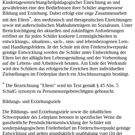
Kindertageseinrichtung/heilpädagogischer Einrichtung an und
gewährleistet eine den Bedürfnissen ihrer Schüler angemessene
Bildung und Erziehung. Dabei erfolgt eine enge Zusammenarbeit
*
mit den Eltern
, den medizinisch und therapeutischen Einrichtungen
sowie mit außerschulischen Maßnahmeträgern im Sozialraum. Unter
Berücksichtigung der aktuellen und zukünftigen Anforderungen
eröffnet sie für jeden Schüler konkrete Lernmöglichkeiten in
entwicklungs-, situations-, sach-, sinn- und lebensbezogenen Lern-
und Handlungsfeldern. In der Schule mit dem Förderschwerpunkt
geistige Entwicklung werden die Schüler unter Einbeziehung der
Eltern bei der alltäglichen Lebensgestaltung und der Vorbereitung
auf die Lebens- und Arbeitswelt beraten. Am Ende der Werkstufe
wird den Schülern das erfolgreiche Erreichen ihrer individuellen
Zielstellungen im Förderplan durch ein Abschlusszeugnis bestätigt.
*
Die Bezeichnung "Eltern" wird im Text gemäß § 45 Abs. 5
SchulG synonym zu Personensorgeberechtigten gebraucht.
Bildungs- und Erziehungsziele
Die Bildungs- und Erziehungsziele sowie die inhaltlichen
Schwerpunkte des Lehrplans betonen in spezifischer Weise die
ganzheitliche Persönlichkeitsentwicklung der Schüler mit
sonderpädagogischem Förderbedarf im Förderschwerpunkt geistige
Entwicklung und gelten grundsätzlich unabhängig vom Ort der