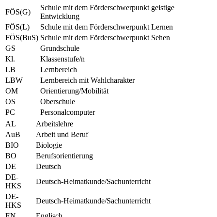
Schule mit dem Förderschwerpunkt geistige
FÖS(G)
Entwicklung
FÖS(L)
Schule mit dem Förderschwerpunkt Lernen
FÖS(BuS)
Schule mit dem Förderschwerpunkt Sehen
GS
Grundschule
Kl.
Klassenstufe/n
LB
Lernbereich
LBW
Lernbereich mit Wahlcharakter
OM
Orientierung/Mobilität
OS
Oberschule
PC
Personalcomputer
AL
Arbeitslehre
AuB
Arbeit und Beruf
BIO
Biologie
BO
Berufsorientierung
DE
Deutsch
DE-
Deutsch-Heimatkunde/Sachunterricht
HKS
DE-
Deutsch-Heimatkunde/Sachunterricht
HKS
EN
Englisch