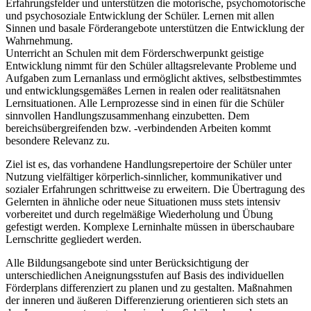
Erfahrungsfelder und unterstützen die motorische, psychomotorische
und psychosoziale Entwicklung der Schüler. Lernen mit allen
Sinnen und basale Förderangebote unterstützen die Entwicklung der
Wahrnehmung.
Unterricht an Schulen mit dem Förderschwerpunkt geistige
Entwicklung nimmt für den Schüler alltagsrelevante Probleme und
Aufgaben zum Lernanlass und ermöglicht aktives, selbstbestimmtes
und entwicklungsgemäßes Lernen in realen oder realitätsnahen
Lernsituationen. Alle Lernprozesse sind in einen für die Schüler
sinnvollen Handlungszusammenhang einzubetten. Dem
bereichsübergreifenden bzw. -verbindenden Arbeiten kommt
besondere Relevanz zu.
Ziel ist es, das vorhandene Handlungsrepertoire der Schüler unter
Nutzung vielfältiger körperlich-sinnlicher, kommunikativer und
sozialer Erfahrungen schrittweise zu erweitern. Die Übertragung des
Gelernten in ähnliche oder neue Situationen muss stets intensiv
vorbereitet und durch regelmäßige Wiederholung und Übung
gefestigt werden. Komplexe Lerninhalte müssen in überschaubare
Lernschritte gegliedert werden.
Alle Bildungsangebote sind unter Berücksichtigung der
unterschiedlichen Aneignungsstufen auf Basis des individuellen
Förderplans differenziert zu planen und zu gestalten. Maßnahmen
der inneren und äußeren Differenzierung orientieren sich stets an