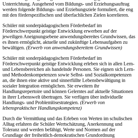
Unterrichtung. Ausgehend vom Bildungs- und Erziehungsauftrag
werden folgende Bildungs- und Erziehungsziele formuliert, die eng
mit den förderspezifischen und überfachlichen Zielen korrelieren.
Schüler mit sonderpädagogischem Förderbedarf im
Förderschwerpunkt geistige Entwicklung erwerben auf der
jeweiligen Aneignungsebene anwendungsbereites Grundwissen, das
es ihnen ermöglicht, aktuelle und zukünftige Lebensaufgaben zu
bewältigen.
(Erwerb von anwendungsbereitem Grundwissen)
Schüler mit sonderpädagogischem Förderbedarf im
Förderschwerpunkt geistige Entwicklung erleben sich in allen Lern-
und Lebensbereichen als handelnde Personen. Sie eignen sich Lern-
und Methodenkompetenzen sowie Selbst- und Sozialkompetenzen
an, die ihnen eine aktive und sinnerfüllte Lebensbewältigung in
sozialer Integration ermöglichen. Sie erweitern ihr
Handlungsrepertoire und können Gelerntes auf aktuelle Situationen
in ihrer Lebenswelt übertragen. Sie verfügen über individuelle
Handlungs- und Problemlösestrategien.
(Erwerb von
lebenspraktischer Handlungskompetenz)
Durch die Vermittlung und das Erleben von Werten im schulischen
Alltag erfahren die Schüler Wertschätzung, Anerkennung und
Toleranz und werden befähigt, Werte und Normen auf der
Grundlage der freiheitlich-demokratischen Grundordnung