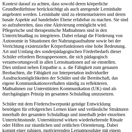
Kontext darauf zu achten, dass sowohl deren körperliche
Grundbedürfnisse berücksichtigt als auch anregende Lerninhalte
angeboten werden. Lerninhalte sind zu elementarisieren und deren
basale Aspekte auf handelnder Ebene erfahrbar zu machen. Sie sind
so aufzubereiten, dass eine Aktivierung ermöglicht wird.
Pflegerische und therapeutische Maßnahmen sind in den
Unterrichtsalltag zu integrieren. Dabei erlangt die Förderung von
Autonomie in Situationen der Nahrungsaufnahme sowie bei der
Verrichtung existenzieller Körperfunktionen eine hohe Bedeutung.
Art und Umfang des sonderpädagogischen Förderbedarfs dieser
Schüler erfordern Bezugspersonen, die sich pädagogisch
verantwortungsvoll in allen Lernsituationen auf sie einstellen.
Dies umfasst neben Empathie u. a. die Fähigkeit zum genauen
Beobachten, die Fähigkeit zur Interpretation individueller
Ausdrucksmöglichkeiten der Schüler und die Bereitschaft, das
eigene Kommunikationsverhalten ständig zu reflektieren.
Maßnahmen zur Unterstützten Kommunikation (UK) sind als
durchgängiges Prinzip im gesamten Schulalltag umzusetzen.
Schüler mit dem Förderschwerpunkt geistige Entwicklung
benötigen für erfolgreiches Lernen klare und verlässliche Strukturen
innerhalb des gesamten Schulalltags und innerhalb jeder einzelnen
Unterrichtsstunde. Unterstützend wirken wiederkehrende Rituale
oder Hilfen zur räumlichen und zeitlichen Orientierung. Dabei
kommt einer ruhigen, motivierenden Lernatmosphäre mit einem