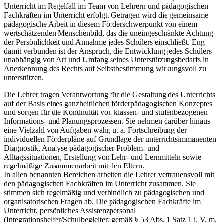
Unterricht im Regelfall im Team von Lehrern und pädagogischen
Fachkräften im Unterricht erfolgt. Getragen wird die gemeinsame
pädagogische Arbeit in diesem Förderschwerpunkt von einem
wertschätzenden Menschenbild, das die uneingeschränkte Achtung
der Persönlichkeit und Annahme jedes Schülers einschließt. Eng
damit verbunden ist der Anspruch, die Entwicklung jedes Schülers
unabhängig von Art und Umfang seines Unterstützungsbedarfs in
Anerkennung des Rechts auf Selbstbestimmung wirkungsvoll zu
unterstützen.
Die Lehrer tragen Verantwortung für die Gestaltung des Unterrichts
auf der Basis eines ganzheitlichen förderpädagogischen Konzeptes
und sorgen für die Kontinuität von klassen- und stufenbezogenen
Informations- und Planungsprozessen. Sie nehmen darüber hinaus
eine Vielzahl von Aufgaben wahr, u. a. Fortschreibung der
individuellen Förderpläne auf Grundlage der unterrichtsimmanenten
Diagnostik, Analyse pädagogischer Problem- und
Alltagssituationen, Erstellung von Lehr- und Lernmitteln sowie
regelmäßige Zusammenarbeit mit den Eltern.
In allen benannten Bereichen arbeiten die Lehrer vertrauensvoll mit
den pädagogischen Fachkräften im Unterricht zusammen. Sie
stimmen sich regelmäßig und verbindlich zu pädagogischen und
organisatorischen Fragen ab. Die pädagogischen Fachkräfte im
Unterricht, persönliches Assistenzpersonal
(Integrationshelfer/Schulbegleiter; gemäß § 53 Abs. 1 Satz 1 i. V. m.