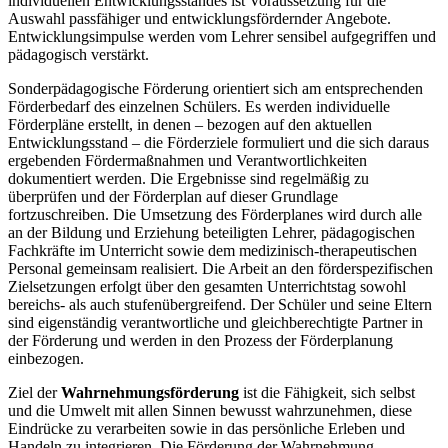
individuellen Entwicklungsstandes ist Voraussetzung für die
Auswahl passfähiger und entwicklungsfördernder Angebote.
Entwicklungsimpulse werden vom Lehrer sensibel aufgegriffen und
pädagogisch verstärkt.
Sonderpädagogische Förderung orientiert sich am entsprechenden
Förderbedarf des einzelnen Schülers. Es werden individuelle
Förderpläne erstellt, in denen – bezogen auf den aktuellen
Entwicklungsstand – die Förderziele formuliert und die sich daraus
ergebenden Fördermaßnahmen und Verantwortlichkeiten
dokumentiert werden. Die Ergebnisse sind regelmäßig zu
überprüfen und der Förderplan auf dieser Grundlage
fortzuschreiben. Die Umsetzung des Förderplanes wird durch alle
an der Bildung und Erziehung beteiligten Lehrer, pädagogischen
Fachkräfte im Unterricht sowie dem medizinisch-therapeutischen
Personal gemeinsam realisiert. Die Arbeit an den förderspezifischen
Zielsetzungen erfolgt über den gesamten Unterrichtstag sowohl
bereichs- als auch stufenübergreifend. Der Schüler und seine Eltern
sind eigenständig verantwortliche und gleichberechtigte Partner in
der Förderung und werden in den Prozess der Förderplanung
einbezogen.
Ziel der
Wahrnehmungsförderung
ist die Fähigkeit, sich selbst
und die Umwelt mit allen Sinnen bewusst wahrzunehmen, diese
Eindrücke zu verarbeiten sowie in das persönliche Erleben und
Handeln zu integrieren. Die Förderung der Wahrnehmung