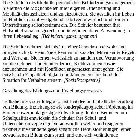
Die Schüler entwickeln ihr persönliches Behinderungsmanagement.
Sie lernen die Möglichkeiten ihrer eigenen Orientierung und
Mobilität einzuschätzen und zu akzeptieren. Sie gestalten ihr Leben
im Hinblick darauf weitgehend selbstverantwortlich und fordern
Unterstützung selbstbestimmt ein. Die Schüler benutzen ihre
Hilfsmittel situationsgerecht und integrieren deren Anwendung in
ihren Lebensalltag.
[Behinderungsmanagement]
Die Schüler nehmen sich als Teil einer Gemeinschaft wahr und
bringen sich aktiv ein. Sie erkennen im sozialen Miteinander Regeln
und Werte an. Sie lernen verlässlich zu handeln und Verantwortung
zu übernehmen. Die Schüler lernen, Kritik zu üben sowie
anzunehmen und mit Konflikten angemessen umzugehen. Sie
entwickeln Empathiefähigkeit und können entsprechend der
Situation ihr Verhalten steuern.
[Sozialkompetenz]
Gestaltung des Bildungs- und Erziehungsprozesses
Teilhabe in sozialer Integration ist Leitidee und inhaltlicher Auftrag
von Bildung, Erziehung sowie sonderpädagogischer Förderung im
Förderschwerpunkt geistige Entwicklung. In dem Bemühen um
Schulqualität entwickeln die Schulen ihre Schul- und
Unterrichtskonzepte eigenverantwortlich weiter und reagieren
flexibel auf veränderte gesellschaftliche Herausforderungen, einen
gewachsenen Bildungsanspruch und eine sich verändernde