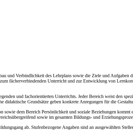
Aufbau und Verbindlichkeit des Lehrplans sowie die Ziele und Aufgaben
ise zum fächerverbindenden Unterricht und zur Entwicklung von Lernko
legenden und fachorientierten Unterrichts. Jeder Bereich weist den spe
sche didaktische Grundsätze geben konkrete Anregungen für die Gestalt
ie dem Bereich Persönlichkeit und soziale Beziehungen kommt ein b
ereichsübergreifend sowie im gesamten Bildungs- und Erziehungsproze
 Bildungsgang ab. Stufenbezogene Angaben sind an ausgewählten Stellen