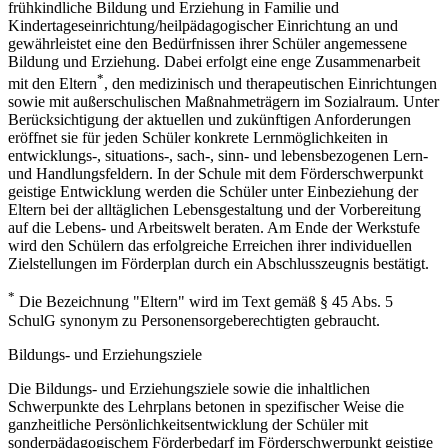
frühkindliche Bildung und Erziehung in Familie und
Kindertageseinrichtung/heilpädagogischer Einrichtung an und
gewährleistet eine den Bedürfnissen ihrer Schüler angemessene
Bildung und Erziehung. Dabei erfolgt eine enge Zusammenarbeit
*
mit den Eltern
, den medizinisch und therapeutischen Einrichtungen
sowie mit außerschulischen Maßnahmeträgern im Sozialraum. Unter
Berücksichtigung der aktuellen und zukünftigen Anforderungen
eröffnet sie für jeden Schüler konkrete Lernmöglichkeiten in
entwicklungs-, situations-, sach-, sinn- und lebensbezogenen Lern-
und Handlungsfeldern. In der Schule mit dem Förderschwerpunkt
geistige Entwicklung werden die Schüler unter Einbeziehung der
Eltern bei der alltäglichen Lebensgestaltung und der Vorbereitung
auf die Lebens- und Arbeitswelt beraten. Am Ende der Werkstufe
wird den Schülern das erfolgreiche Erreichen ihrer individuellen
Zielstellungen im Förderplan durch ein Abschlusszeugnis bestätigt.
*
Die Bezeichnung "Eltern" wird im Text gemäß § 45 Abs. 5
SchulG synonym zu Personensorgeberechtigten gebraucht.
Bildungs- und Erziehungsziele
Die Bildungs- und Erziehungsziele sowie die inhaltlichen
Schwerpunkte des Lehrplans betonen in spezifischer Weise die
ganzheitliche Persönlichkeitsentwicklung der Schüler mit
sonderpädagogischem Förderbedarf im Förderschwerpunkt geistige