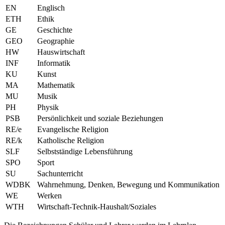
EN
Englisch
ETH
Ethik
GE
Geschichte
GEO
Geographie
HW
Hauswirtschaft
INF
Informatik
KU
Kunst
MA
Mathematik
MU
Musik
PH
Physik
PSB
Persönlichkeit und soziale Beziehungen
RE/e
Evangelische Religion
RE/k
Katholische Religion
SLF
Selbstständige Lebensführung
SPO
Sport
SU
Sachunterricht
WDBK
Wahrnehmung, Denken, Bewegung und Kommunikation
WE
Werken
WTH
Wirtschaft-Technik-Haushalt/Soziales