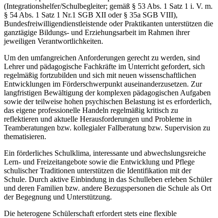
(Integrationshelfer/Schulbegleiter; gemäß § 53 Abs. 1 Satz 1 i. V. m.
§ 54 Abs. 1 Satz 1 Nr.1 SGB XII oder § 35a SGB VIII),
Bundesfreiwilligendienstleistende oder Praktikanten unterstützen die
ganztägige Bildungs- und Erziehungsarbeit im Rahmen ihrer
jeweiligen Verantwortlichkeiten.
Um den umfangreichen Anforderungen gerecht zu werden, sind
Lehrer und pädagogische Fachkräfte im Unterricht gefordert, sich
regelmäßig fortzubilden und sich mit neuen wissenschaftlichen
Entwicklungen im Förderschwerpunkt auseinanderzusetzen. Zur
langfristigen Bewältigung der komplexen pädagogischen Aufgaben
sowie der teilweise hohen psychischen Belastung ist es erforderlich,
das eigene professionelle Handeln regelmäßig kritisch zu
reflektieren und aktuelle Herausforderungen und Probleme in
Teamberatungen bzw. kollegialer Fallberatung bzw. Supervision zu
thematisieren.
Ein förderliches Schulklima, interessante und abwechslungsreiche
Lern- und Freizeitangebote sowie die Entwicklung und Pflege
schulischer Traditionen unterstützen die Identifikation mit der
Schule. Durch aktive Einbindung in das Schulleben erleben Schüler
und deren Familien bzw. andere Bezugspersonen die Schule als Ort
der Begegnung und Unterstützung.
Die heterogene Schülerschaft erfordert stets eine flexible