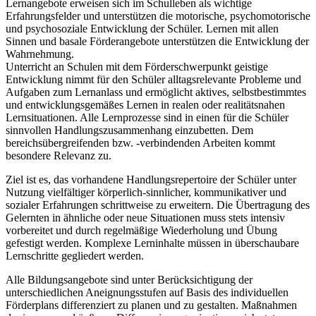
Lernangebote erweisen sich im Schulleben als wichtige
Erfahrungsfelder und unterstützen die motorische, psychomotorische
und psychosoziale Entwicklung der Schüler. Lernen mit allen
Sinnen und basale Förderangebote unterstützen die Entwicklung der
Wahrnehmung.
Unterricht an Schulen mit dem Förderschwerpunkt geistige
Entwicklung nimmt für den Schüler alltagsrelevante Probleme und
Aufgaben zum Lernanlass und ermöglicht aktives, selbstbestimmtes
und entwicklungsgemäßes Lernen in realen oder realitätsnahen
Lernsituationen. Alle Lernprozesse sind in einen für die Schüler
sinnvollen Handlungszusammenhang einzubetten. Dem
bereichsübergreifenden bzw. -verbindenden Arbeiten kommt
besondere Relevanz zu.
Ziel ist es, das vorhandene Handlungsrepertoire der Schüler unter
Nutzung vielfältiger körperlich-sinnlicher, kommunikativer und
sozialer Erfahrungen schrittweise zu erweitern. Die Übertragung des
Gelernten in ähnliche oder neue Situationen muss stets intensiv
vorbereitet und durch regelmäßige Wiederholung und Übung
gefestigt werden. Komplexe Lerninhalte müssen in überschaubare
Lernschritte gegliedert werden.
Alle Bildungsangebote sind unter Berücksichtigung der
unterschiedlichen Aneignungsstufen auf Basis des individuellen
Förderplans differenziert zu planen und zu gestalten. Maßnahmen