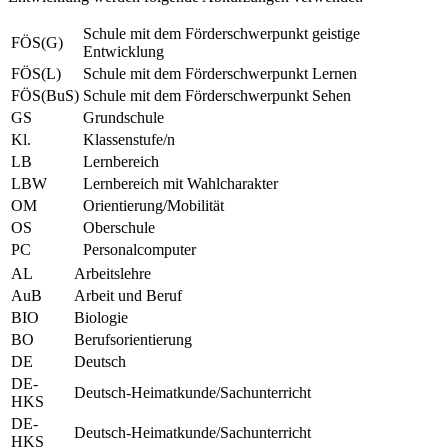
Schule mit dem Förderschwerpunkt geistige
FÖS(G)
Entwicklung
FÖS(L)
Schule mit dem Förderschwerpunkt Lernen
FÖS(BuS)
Schule mit dem Förderschwerpunkt Sehen
GS
Grundschule
Kl.
Klassenstufe/n
LB
Lernbereich
LBW
Lernbereich mit Wahlcharakter
OM
Orientierung/Mobilität
OS
Oberschule
PC
Personalcomputer
AL
Arbeitslehre
AuB
Arbeit und Beruf
BIO
Biologie
BO
Berufsorientierung
DE
Deutsch
DE-
Deutsch-Heimatkunde/Sachunterricht
HKS
DE-
Deutsch-Heimatkunde/Sachunterricht
HKS