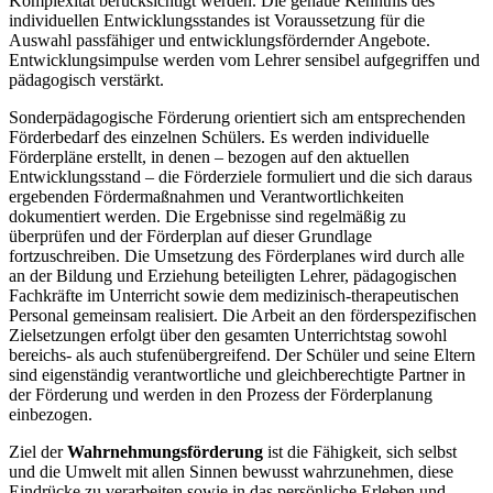
Komplexität berücksichtigt werden. Die genaue Kenntnis des
individuellen Entwicklungsstandes ist Voraussetzung für die
Auswahl passfähiger und entwicklungsfördernder Angebote.
Entwicklungsimpulse werden vom Lehrer sensibel aufgegriffen und
pädagogisch verstärkt.
Sonderpädagogische Förderung orientiert sich am entsprechenden
Förderbedarf des einzelnen Schülers. Es werden individuelle
Förderpläne erstellt, in denen – bezogen auf den aktuellen
Entwicklungsstand – die Förderziele formuliert und die sich daraus
ergebenden Fördermaßnahmen und Verantwortlichkeiten
dokumentiert werden. Die Ergebnisse sind regelmäßig zu
überprüfen und der Förderplan auf dieser Grundlage
fortzuschreiben. Die Umsetzung des Förderplanes wird durch alle
an der Bildung und Erziehung beteiligten Lehrer, pädagogischen
Fachkräfte im Unterricht sowie dem medizinisch-therapeutischen
Personal gemeinsam realisiert. Die Arbeit an den förderspezifischen
Zielsetzungen erfolgt über den gesamten Unterrichtstag sowohl
bereichs- als auch stufenübergreifend. Der Schüler und seine Eltern
sind eigenständig verantwortliche und gleichberechtigte Partner in
der Förderung und werden in den Prozess der Förderplanung
einbezogen.
Ziel der
Wahrnehmungsförderung
ist die Fähigkeit, sich selbst
und die Umwelt mit allen Sinnen bewusst wahrzunehmen, diese
Eindrücke zu verarbeiten sowie in das persönliche Erleben und