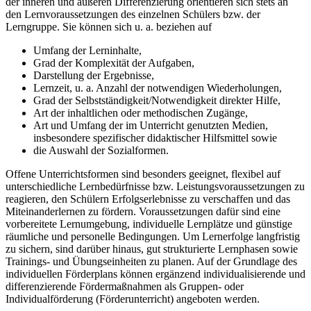
der inneren und äußeren Differenzierung orientieren sich stets an
den Lernvoraussetzungen des einzelnen Schülers bzw. der
Lerngruppe. Sie können sich u. a. beziehen auf
Umfang der Lerninhalte,
Grad der Komplexität der Aufgaben,
Darstellung der Ergebnisse,
Lernzeit, u. a. Anzahl der notwendigen Wiederholungen,
Grad der Selbstständigkeit/Notwendigkeit direkter Hilfe,
Art der inhaltlichen oder methodischen Zugänge,
Art und Umfang der im Unterricht genutzten Medien,
insbesondere spezifischer didaktischer Hilfsmittel sowie
die Auswahl der Sozialformen.
Offene Unterrichtsformen sind besonders geeignet, flexibel auf
unterschiedliche Lernbedürfnisse bzw. Leistungsvoraussetzungen zu
reagieren, den Schülern Erfolgserlebnisse zu verschaffen und das
Miteinanderlernen zu fördern. Voraussetzungen dafür sind eine
vorbereitete Lernumgebung, individuelle Lernplätze und günstige
räumliche und personelle Bedingungen. Um Lernerfolge langfristig
zu sichern, sind darüber hinaus, gut strukturierte Lernphasen sowie
Trainings- und Übungseinheiten zu planen. Auf der Grundlage des
individuellen Förderplans können ergänzend individualisierende und
differenzierende Fördermaßnahmen als Gruppen- oder
Individualförderung (Förderunterricht) angeboten werden.