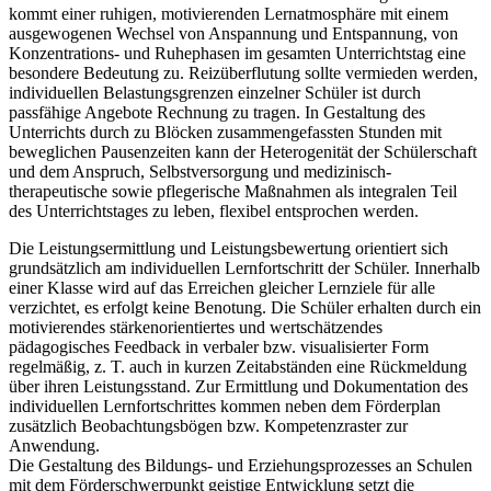
kommt einer ruhigen, motivierenden Lernatmosphäre mit einem
ausgewogenen Wechsel von Anspannung und Entspannung, von
Konzentrations- und Ruhephasen im gesamten Unterrichtstag eine
besondere Bedeutung zu. Reizüberflutung sollte vermieden werden,
individuellen Belastungsgrenzen einzelner Schüler ist durch
passfähige Angebote Rechnung zu tragen. In Gestaltung des
Unterrichts durch zu Blöcken zusammengefassten Stunden mit
beweglichen Pausenzeiten kann der Heterogenität der Schülerschaft
und dem Anspruch, Selbstversorgung und medizinisch-
therapeutische sowie pflegerische Maßnahmen als integralen Teil
des Unterrichtstages zu leben, flexibel entsprochen werden.
Die Leistungsermittlung und Leistungsbewertung orientiert sich
grundsätzlich am individuellen Lernfortschritt der Schüler. Innerhalb
einer Klasse wird auf das Erreichen gleicher Lernziele für alle
verzichtet, es erfolgt keine Benotung. Die Schüler erhalten durch ein
motivierendes stärkenorientiertes und wertschätzendes
pädagogisches Feedback in verbaler bzw. visualisierter Form
regelmäßig, z. T. auch in kurzen Zeitabständen eine Rückmeldung
über ihren Leistungsstand. Zur Ermittlung und Dokumentation des
individuellen Lernfortschrittes kommen neben dem Förderplan
zusätzlich Beobachtungsbögen bzw. Kompetenzraster zur
Anwendung.
Die Gestaltung des Bildungs- und Erziehungsprozesses an Schulen
mit dem Förderschwerpunkt geistige Entwicklung setzt die