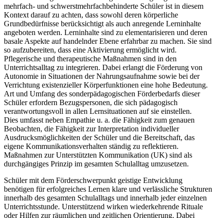
mehrfach- und schwerstmehrfachbehinderte Schüler ist in diesem
Kontext darauf zu achten, dass sowohl deren körperliche
Grundbedürfnisse berücksichtigt als auch anregende Lerninhalte
angeboten werden. Lerninhalte sind zu elementarisieren und deren
basale Aspekte auf handelnder Ebene erfahrbar zu machen. Sie sind
so aufzubereiten, dass eine Aktivierung ermöglicht wird.
Pflegerische und therapeutische Maßnahmen sind in den
Unterrichtsalltag zu integrieren. Dabei erlangt die Förderung von
Autonomie in Situationen der Nahrungsaufnahme sowie bei der
Verrichtung existenzieller Körperfunktionen eine hohe Bedeutung.
Art und Umfang des sonderpädagogischen Förderbedarfs dieser
Schüler erfordern Bezugspersonen, die sich pädagogisch
verantwortungsvoll in allen Lernsituationen auf sie einstellen.
Dies umfasst neben Empathie u. a. die Fähigkeit zum genauen
Beobachten, die Fähigkeit zur Interpretation individueller
Ausdrucksmöglichkeiten der Schüler und die Bereitschaft, das
eigene Kommunikationsverhalten ständig zu reflektieren.
Maßnahmen zur Unterstützten Kommunikation (UK) sind als
durchgängiges Prinzip im gesamten Schulalltag umzusetzen.
Schüler mit dem Förderschwerpunkt geistige Entwicklung
benötigen für erfolgreiches Lernen klare und verlässliche Strukturen
innerhalb des gesamten Schulalltags und innerhalb jeder einzelnen
Unterrichtsstunde. Unterstützend wirken wiederkehrende Rituale
oder Hilfen zur räumlichen und zeitlichen Orientierung. Dabei