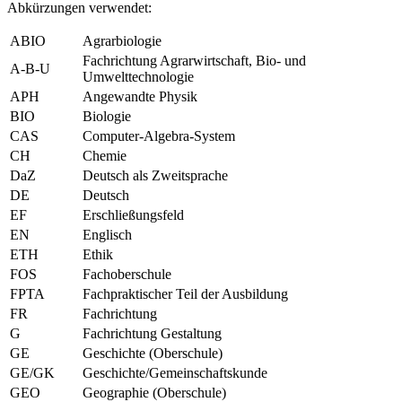
Abkürzungen verwendet:
ABIO
Agrarbiologie
Fachrichtung Agrarwirtschaft, Bio- und
A-B-U
Umwelttechnologie
APH
Angewandte Physik
BIO
Biologie
CAS
Computer-Algebra-System
CH
Chemie
DaZ
Deutsch als Zweitsprache
DE
Deutsch
EF
Erschließungsfeld
EN
Englisch
ETH
Ethik
FOS
Fachoberschule
FPTA
Fachpraktischer Teil der Ausbildung
FR
Fachrichtung
G
Fachrichtung Gestaltung
GE
Geschichte (Oberschule)
GE/GK
Geschichte/Gemeinschaftskunde
GEO
Geographie (Oberschule)