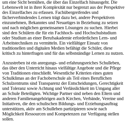
um eine Sicht bemühen, die über das Einzelfach hinausgeht. Die
Lebenswelt ist in ihrer Komplexität nur begrenzt aus der Perspektive
des Einzelfaches zu erfassen. Fachübergreifendes und
fächerverbindendes Lernen trägt dazu bei, andere Perspektiven
einzunehmen, Bekanntes und Neuartiges in Beziehung zu setzen
und nach möglichen gemeinsamen Lösungen zu suchen. Hierbei
sind den Schülern die für ein Fachhoch- und Hochschulstudium
oder Studium an einer Berufsakademie erforderlichen Lern- und
Arbeitstechniken zu vermitteln. Ein vielfältiger Einsatz von
traditionellen und digitalen Medien befähigt die Schüler, diese
kritisch zu hinterfragen und für das selbstständige Lernen zu nutzen.
Anzustreben ist ein anregungs- und erfahrungsreiches Schulleben,
das über den Unterricht hinaus vielfältige Angebote und die Pflege
von Traditionen einschließt. Wesentliche Kriterien eines guten
Schulklimas an der Fachoberschule als Teil eines Beruflichen
Schulzentrums sind Transparenz der Entscheidungen, Gerechtigkeit
und Toleranz sowie Achtung und Verlässlichkeit im Umgang aller
an Schule Beteiligten. Wichtige Partner sind neben den Eltern und
anderen Familienangehörigen auch Kirchen, Verbände, Vereine und
Initiativen, die den schulischen Bildungs- und Erziehungsauftrag
unterstützen, aktiv am Schulleben partizipieren sowie nach
Möglichkeit Ressourcen und Kompetenzen zur Verfügung stellen
sollen.