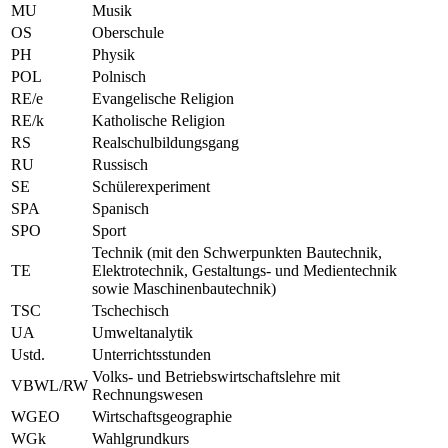
MU
Musik
OS
Oberschule
PH
Physik
POL
Polnisch
RE/e
Evangelische Religion
RE/k
Katholische Religion
RS
Realschulbildungsgang
RU
Russisch
SE
Schülerexperiment
SPA
Spanisch
SPO
Sport
Technik (mit den Schwerpunkten Bautechnik,
TE
Elektrotechnik, Gestaltungs- und Medientechnik
sowie Maschinenbautechnik)
TSC
Tschechisch
UA
Umweltanalytik
Ustd.
Unterrichtsstunden
Volks- und Betriebswirtschaftslehre mit
VBWL/RW
Rechnungswesen
WGEO
Wirtschaftsgeographie
WGk
Wahlgrundkurs