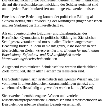
Die überfachlichen Ziele beschreiben darüber hinaus Intentionen,
die auf die Persönlichkeitsentwicklung der Schüler gerichtet sind
und in jedem Fach konkretisiert und umgesetzt werden müssen.
Eine besondere Bedeutung kommt der politischen Bildung als
aktivem Beitrag zur Entwicklung der Mündigkeit junger Menschen
und zur Stärkung der Zivilgesellschaft zu.
Als ein übergeordnetes Bildungs- und Erziehungsziel des
Beruflichen Gymnasiums ist politische Bildung im Sächsischen
Schulgesetz verankert und muss in allen Fächern angemessen
Beachtung finden. Zudem ist sie integrativ, insbesondere in den
überfachlichen Zielen
Werteorientierung
,
Bildung für nachhaltige
Entwicklung
,
Reflexions- und Diskursfähigkeit
sowie
Verantwortungsbereitschaft
enthalten.
Ausgehend vom mittleren Schulabschluss werden überfachliche
Ziele formuliert, die in allen Fächern zu realisieren sind.
Die Schüler eignen sich systematisch intelligentes Wissen an, das
von ihnen in unterschiedlichen Zusammenhängen genutzt und
zunehmend selbstständig angewendet werden kann.
[Wissen]
Sie erwerben berufsbezogenes Wissen und vertiefen
wissenschaftspropädeutische Denkweisen und Arbeitsmethoden an
Beispielen der arbeitsweltnahen Bezugswissenschaft.