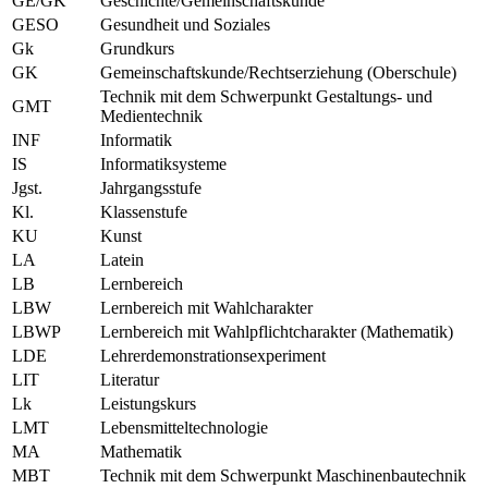
GE/GK
Geschichte/Gemeinschaftskunde
GESO
Gesundheit und Soziales
Gk
Grundkurs
GK
Gemeinschaftskunde/Rechtserziehung (Oberschule)
Technik mit dem Schwerpunkt Gestaltungs- und
GMT
Medientechnik
INF
Informatik
IS
Informatiksysteme
Jgst.
Jahrgangsstufe
Kl.
Klassenstufe
KU
Kunst
LA
Latein
LB
Lernbereich
LBW
Lernbereich mit Wahlcharakter
LBWP
Lernbereich mit Wahlpflichtcharakter (Mathematik)
LDE
Lehrerdemonstrationsexperiment
LIT
Literatur
Lk
Leistungskurs
LMT
Lebensmitteltechnologie
MA
Mathematik
MBT
Technik mit dem Schwerpunkt Maschinenbautechnik