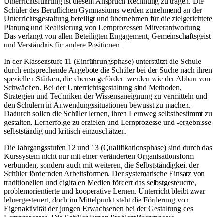
Unterrichtsführung ist diesem Anspruch Rechnung zu tragen. Die
Schüler des Beruflichen Gymnasiums werden zunehmend an der
Unterrichtsgestaltung beteiligt und übernehmen für die zielgerichtete
Planung und Realisierung von Lernprozessen Mitverantwortung.
Das verlangt von allen Beteiligten Engagement, Gemeinschaftsgeist
und Verständnis für andere Positionen.
In der Klassenstufe 11 (Einführungsphase) unterstützt die Schule
durch entsprechende Angebote die Schüler bei der Suche nach ihren
speziellen Stärken, die ebenso gefördert werden wie der Abbau von
Schwächen. Bei der Unterrichtsgestaltung sind Methoden,
Strategien und Techniken der Wissensaneignung zu vermitteln und
den Schülern in Anwendungssituationen bewusst zu machen.
Dadurch sollen die Schüler lernen, ihren Lernweg selbstbestimmt zu
gestalten, Lernerfolge zu erzielen und Lernprozesse und -ergebnisse
selbstständig und kritisch einzuschätzen.
Die Jahrgangsstufen 12 und 13 (Qualifikationsphase) sind durch das
Kurssystem nicht nur mit einer veränderten Organisationsform
verbunden, sondern auch mit weiteren, die Selbstständigkeit der
Schüler fördernden Arbeitsformen. Der systematische Einsatz von
traditionellen und digitalen Medien fördert das selbstgesteuerte,
problemorientierte und kooperative Lernen. Unterricht bleibt zwar
lehrergesteuert, doch im Mittelpunkt steht die Förderung von
Eigenaktivität der jungen Erwachsenen bei der Gestaltung des