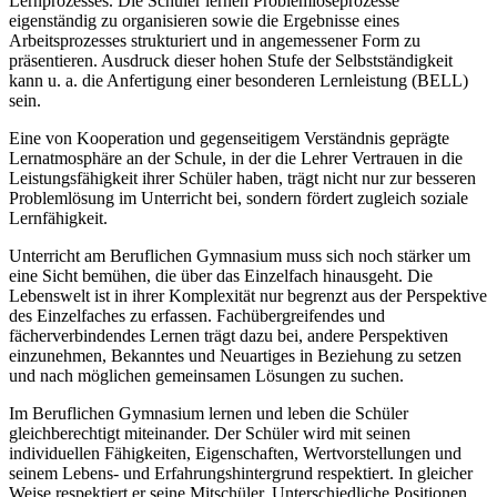
Lernprozesses. Die Schüler lernen Problemlöseprozesse
eigenständig zu organisieren sowie die Ergebnisse eines
Arbeitsprozesses strukturiert und in angemessener Form zu
präsentieren. Ausdruck dieser hohen Stufe der Selbstständigkeit
kann u. a. die Anfertigung einer besonderen Lernleistung (BELL)
sein.
Eine von Kooperation und gegenseitigem Verständnis geprägte
Lernatmosphäre an der Schule, in der die Lehrer Vertrauen in die
Leistungsfähigkeit ihrer Schüler haben, trägt nicht nur zur besseren
Problemlösung im Unterricht bei, sondern fördert zugleich soziale
Lernfähigkeit.
Unterricht am Beruflichen Gymnasium muss sich noch stärker um
eine Sicht bemühen, die über das Einzelfach hinausgeht. Die
Lebenswelt ist in ihrer Komplexität nur begrenzt aus der Perspektive
des Einzelfaches zu erfassen. Fachübergreifendes und
fächerverbindendes Lernen trägt dazu bei, andere Perspektiven
einzunehmen, Bekanntes und Neuartiges in Beziehung zu setzen
und nach möglichen gemeinsamen Lösungen zu suchen.
Im Beruflichen Gymnasium lernen und leben die Schüler
gleichberechtigt miteinander. Der Schüler wird mit seinen
individuellen Fähigkeiten, Eigenschaften, Wertvorstellungen und
seinem Lebens- und Erfahrungshintergrund respektiert. In gleicher
Weise respektiert er seine Mitschüler. Unterschiedliche Positionen