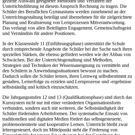
gezielte Auswahl geeigneter Methoden und Verfahren der
Unterrichtsführung ist diesem Anspruch Rechnung zu tragen. Die
Schüler des Beruflichen Gymnasiums werden zunehmend an der
Unterrichtsgestaltung beteiligt und übernehmen für die zielgerichtete
Planung und Realisierung von Lernprozessen Mitverantwortung.
Das verlangt von allen Beteiligten Engagement, Gemeinschaftsgeist
und Verständnis für andere Positionen.
In der Klassenstufe 11 (Einführungsphase) unterstützt die Schule
durch entsprechende Angebote die Schüler bei der Suche nach ihren
speziellen Stärken, die ebenso gefördert werden wie der Abbau von
Schwächen. Bei der Unterrichtsgestaltung sind Methoden,
Strategien und Techniken der Wissensaneignung zu vermitteln und
den Schülern in Anwendungssituationen bewusst zu machen.
Dadurch sollen die Schüler lernen, ihren Lernweg selbstbestimmt zu
gestalten, Lernerfolge zu erzielen und Lernprozesse und -ergebnisse
selbstständig und kritisch einzuschätzen.
Die Jahrgangsstufen 12 und 13 (Qualifikationsphase) sind durch das
Kurssystem nicht nur mit einer veränderten Organisationsform
verbunden, sondern auch mit weiteren, die Selbstständigkeit der
Schüler fördernden Arbeitsformen. Der systematische Einsatz von
traditionellen und digitalen Medien fördert das selbstgesteuerte,
problemorientierte und kooperative Lernen. Unterricht bleibt zwar
lehrergesteuert, doch im Mittelpunkt steht die Förderung von