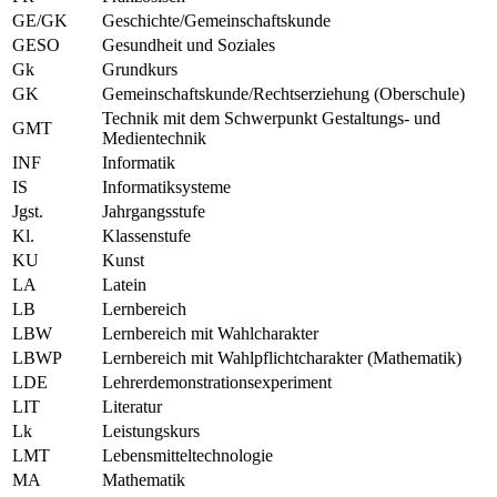
GE/GK
Geschichte/Gemeinschaftskunde
GESO
Gesundheit und Soziales
Gk
Grundkurs
GK
Gemeinschaftskunde/Rechtserziehung (Oberschule)
Technik mit dem Schwerpunkt Gestaltungs- und
GMT
Medientechnik
INF
Informatik
IS
Informatiksysteme
Jgst.
Jahrgangsstufe
Kl.
Klassenstufe
KU
Kunst
LA
Latein
LB
Lernbereich
LBW
Lernbereich mit Wahlcharakter
LBWP
Lernbereich mit Wahlpflichtcharakter (Mathematik)
LDE
Lehrerdemonstrationsexperiment
LIT
Literatur
Lk
Leistungskurs
LMT
Lebensmitteltechnologie
MA
Mathematik