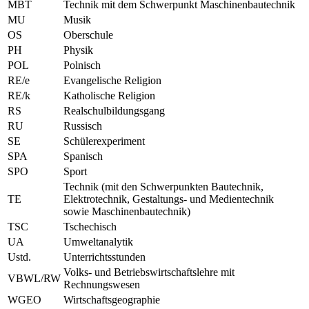
MBT
Technik mit dem Schwerpunkt Maschinenbautechnik
MU
Musik
OS
Oberschule
PH
Physik
POL
Polnisch
RE/e
Evangelische Religion
RE/k
Katholische Religion
RS
Realschulbildungsgang
RU
Russisch
SE
Schülerexperiment
SPA
Spanisch
SPO
Sport
Technik (mit den Schwerpunkten Bautechnik,
TE
Elektrotechnik, Gestaltungs- und Medientechnik
sowie Maschinenbautechnik)
TSC
Tschechisch
UA
Umweltanalytik
Ustd.
Unterrichtsstunden
Volks- und Betriebswirtschaftslehre mit
VBWL/RW
Rechnungswesen
WGEO
Wirtschaftsgeographie