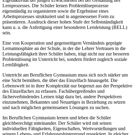
Eigenaktivität der jungen Erwachsenen bei der Gestaltung des
Lernprozesses. Die Schüler lernen Problemlöseprozesse
eigenständig zu organisieren sowie die Ergebnisse eines
Arbeitsprozesses strukturiert und in angemessener Form zu
präsentieren. Ausdruck dieser hohen Stufe der Selbstständigkeit
kann u. a. die Anfertigung einer besonderen Lernleistung (BELL)
sein.
Eine von Kooperation und gegenseitigem Verständnis geprägte
Lernatmosphäre an der Schule, in der die Lehrer Vertrauen in die
Leistungsfähigkeit ihrer Schüler haben, trägt nicht nur zur besseren
Problemlösung im Unterricht bei, sondern fördert zugleich soziale
Lernfähigkeit.
Unterricht am Beruflichen Gymnasium muss sich noch stärker um
eine Sicht bemühen, die über das Einzelfach hinausgeht. Die
Lebenswelt ist in ihrer Komplexität nur begrenzt aus der Perspektive
des Einzelfaches zu erfassen. Fachübergreifendes und
fächerverbindendes Lernen trägt dazu bei, andere Perspektiven
einzunehmen, Bekanntes und Neuartiges in Beziehung zu setzen
und nach möglichen gemeinsamen Lösungen zu suchen.
Im Beruflichen Gymnasium lernen und leben die Schüler
gleichberechtigt miteinander. Der Schüler wird mit seinen
individuellen Fähigkeiten, Eigenschaften, Wertvorstellungen und
seinem Lebens- und Erfahrungshintergrund respektiert. In gleicher