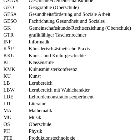
GE/GK
Geschichte/Gemeinschaftskunde
GEO
Geographie (Oberschule)
GESA
Gesundheitsförderung und Soziale Arbeit
GESO
Fachrichtung Gesundheit und Soziales
GK
Gemeinschaftskunde/Rechtserziehung (Oberschule)
GTR
grafikfähiger Taschenrechner
INF
Informatik
KÄP
Künstlerisch-ästhetische Praxis
KKG
Kunst- und Kulturgeschichte
Kl.
Klassenstufe
KMK
Kultusministerkonferenz
KU
Kunst
LB
Lernbereich
LBW
Lernbereich mit Wahlcharakter
LDE
Lehrerdemonstrationsexperiment
LIT
Literatur
MA
Mathematik
MU
Musik
OS
Oberschule
PH
Physik
PTE
Produktionstechnologie