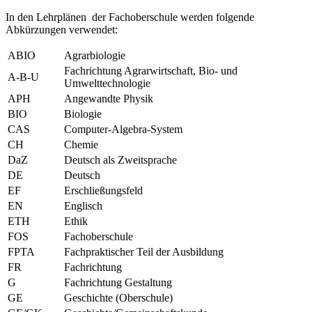
In den Lehrplänen der Fachoberschule werden folgende
Abkürzungen verwendet:
ABIO
Agrarbiologie
Fachrichtung Agrarwirtschaft, Bio- und
A-B-U
Umwelttechnologie
APH
Angewandte Physik
BIO
Biologie
CAS
Computer-Algebra-System
CH
Chemie
DaZ
Deutsch als Zweitsprache
DE
Deutsch
EF
Erschließungsfeld
EN
Englisch
ETH
Ethik
FOS
Fachoberschule
FPTA
Fachpraktischer Teil der Ausbildung
FR
Fachrichtung
G
Fachrichtung Gestaltung
GE
Geschichte (Oberschule)