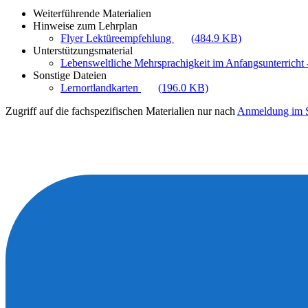
Weiterführende Materialien
Hinweise zum Lehrplan
Flyer Lektüreempfehlung
(484.9 KB)
Unterstützungsmaterial
Lebensweltliche Mehrsprachigkeit im Anfangsunterricht -
Sonstige Dateien
Lernortlandkarten
(196.0 KB)
Zugriff auf die fachspezifischen Materialien nur nach
Anmeldung im S