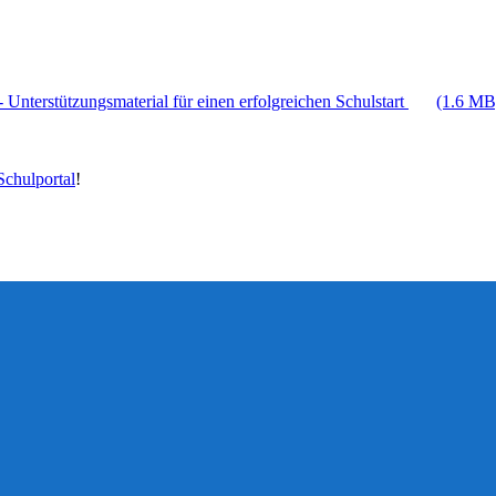
 Unterstützungsmaterial für einen erfolgreichen Schulstart
(1.6 MB
chulportal
!