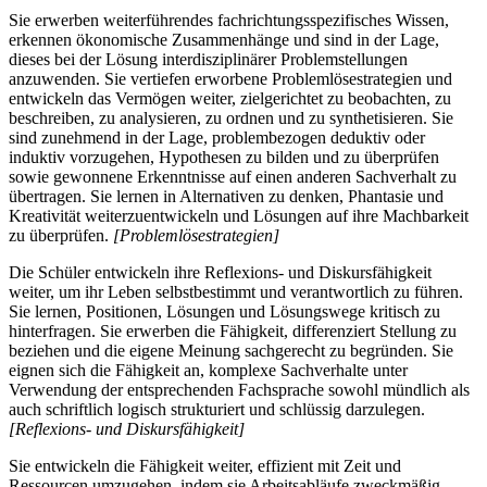
Sie erwerben weiterführendes fachrichtungsspezifisches Wissen,
erkennen ökonomische Zusammenhänge und sind in der Lage,
dieses bei der Lösung interdisziplinärer Problemstellungen
anzuwenden. Sie vertiefen erworbene Problemlösestrategien und
entwickeln das Vermögen weiter, zielgerichtet zu beobachten, zu
beschreiben, zu analysieren, zu ordnen und zu synthetisieren. Sie
sind zunehmend in der Lage, problembezogen deduktiv oder
induktiv vorzugehen, Hypothesen zu bilden und zu überprüfen
sowie gewonnene Erkenntnisse auf einen anderen Sachverhalt zu
übertragen. Sie lernen in Alternativen zu denken, Phantasie und
Kreativität weiterzuentwickeln und Lösungen auf ihre Machbarkeit
zu überprüfen.
[Problemlösestrategien]
Die Schüler entwickeln ihre Reflexions- und Diskursfähigkeit
weiter, um ihr Leben selbstbestimmt und verantwortlich zu führen.
Sie lernen, Positionen, Lösungen und Lösungswege kritisch zu
hinterfragen. Sie erwerben die Fähigkeit, differenziert Stellung zu
beziehen und die eigene Meinung sachgerecht zu begründen. Sie
eignen sich die Fähigkeit an, komplexe Sachverhalte unter
Verwendung der entsprechenden Fachsprache sowohl mündlich als
auch schriftlich logisch strukturiert und schlüssig darzulegen.
[Reflexions- und Diskursfähigkeit]
Sie entwickeln die Fähigkeit weiter, effizient mit Zeit und
Ressourcen umzugehen, indem sie Arbeitsabläufe zweckmäßig