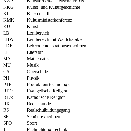
KÄP
Künstlerisch-ästhetische Praxis
KKG
Kunst- und Kulturgeschichte
Kl.
Klassenstufe
KMK
Kultusministerkonferenz
KU
Kunst
LB
Lernbereich
LBW
Lernbereich mit Wahlcharakter
LDE
Lehrerdemonstrationsexperiment
LIT
Literatur
MA
Mathematik
MU
Musik
OS
Oberschule
PH
Physik
PTE
Produktionstechnologie
RE/e
Evangelische Religion
RE/k
Katholische Religion
RK
Rechtskunde
RS
Realschulbildungsgang
SE
Schülerexperiment
SPO
Sport
T
Fachrichtung Technik