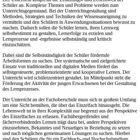
Schüler an. Komplexe Themen und Probleme werden zum
Unterrichtsgegenstand. Bei der Unterrichtsgestaltung sind
Methoden, Strategien und Techniken der Wissensaneignung zu
vermitteln und den Schülern in Anwendungssituationen bewusst zu
machen. Dadurch sollen die Schüler lernen, ihren Lernweg
selbstbestimmt zu gestalten, Lernerfolge zu erzielen und
Lernprozesse und -ergebnisse selbstständig und kritisch
einzuschätzen.
Dabei sind die Selbstständigkeit der Schüler fördernde
Arbeitsformen zu suchen. Der systematische und zielgerichtete
Einsatz von traditionellen und digitalen Medien fördert das
selbstgesteuerte, problemorientierte und kooperative Lernen. Der
Unterricht wird schülerzentriert gestaltet. Im Mittelpunkt steht die
Förderung der Aktivität der jungen Erwachsenen bei der Gestaltung
des Lernprozesses.
Der Unterricht an der Fachoberschule muss sich in großem Umfang
um eine Sicht bemühen, die über das Einzelfach hinausgeht. Die
Lebenswelt ist in ihrer Komplexität nur begrenzt aus der Perspektive
des Einzelfaches zu erfassen. Fachübergreifendes und
fächerverbindendes Lernen trägt dazu bei, andere Perspektiven
einzunehmen, Bekanntes und Neuartiges in Beziehung zu setzen
und nach möglichen gemeinsamen Lösungen zu suchen. Hierbei
sind den Schülern die für ein Fachhoch- und Hochschulstudium