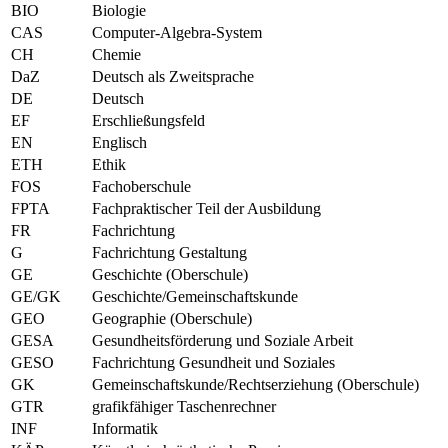
BIO
Biologie
CAS
Computer-Algebra-System
CH
Chemie
DaZ
Deutsch als Zweitsprache
DE
Deutsch
EF
Erschließungsfeld
EN
Englisch
ETH
Ethik
FOS
Fachoberschule
FPTA
Fachpraktischer Teil der Ausbildung
FR
Fachrichtung
G
Fachrichtung Gestaltung
GE
Geschichte (Oberschule)
GE/GK
Geschichte/Gemeinschaftskunde
GEO
Geographie (Oberschule)
GESA
Gesundheitsförderung und Soziale Arbeit
GESO
Fachrichtung Gesundheit und Soziales
GK
Gemeinschaftskunde/Rechtserziehung (Oberschule)
GTR
grafikfähiger Taschenrechner
INF
Informatik