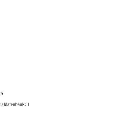
FS
rialdatenbank: 1