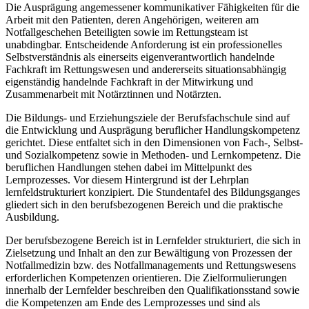
Die Ausprägung angemessener kommunikativer Fähigkeiten für die
Arbeit mit den Patienten, deren Angehörigen, weiteren am
Notfallgeschehen Beteiligten sowie im Rettungsteam ist
unabdingbar. Entscheidende Anforderung ist ein professionelles
Selbstverständnis als einerseits eigenverantwortlich handelnde
Fachkraft im Rettungswesen und andererseits situationsabhängig
eigenständig handelnde Fachkraft in der Mitwirkung und
Zusammenarbeit mit Notärztinnen und Notärzten.
Die Bildungs- und Erziehungsziele der Berufsfachschule sind auf
die Entwicklung und Ausprägung beruflicher Handlungskompetenz
gerichtet. Diese entfaltet sich in den Dimensionen von Fach-, Selbst-
und Sozialkompetenz sowie in Methoden- und Lernkompetenz. Die
beruflichen Handlungen stehen dabei im Mittelpunkt des
Lernprozesses. Vor diesem Hintergrund ist der Lehrplan
lernfeldstrukturiert konzipiert. Die Stundentafel des Bildungsganges
gliedert sich in den berufsbezogenen Bereich und die praktische
Ausbildung.
Der berufsbezogene Bereich ist in Lernfelder strukturiert, die sich in
Zielsetzung und Inhalt an den zur Bewältigung von Prozessen der
Notfallmedizin bzw. des Notfallmanagements und Rettungswesens
erforderlichen Kompetenzen orientieren. Die Zielformulierungen
innerhalb der Lernfelder beschreiben den Qualifikationsstand sowie
die Kompetenzen am Ende des Lernprozesses und sind als