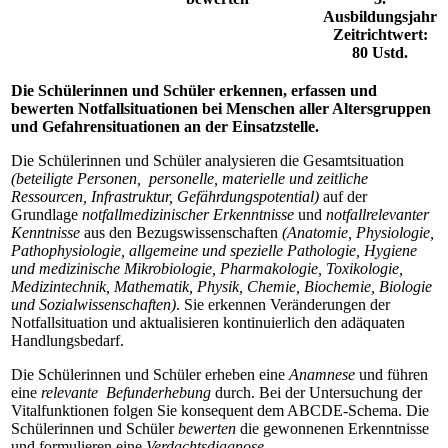
Ausbildungsjahr
Zeitrichtwert:
80 Ustd.
Die Schülerinnen und Schüler erkennen, erfassen und
bewerten Notfallsituationen bei Menschen aller Altersgruppen
und Gefahrensituationen an der Einsatzstelle.
Die Schülerinnen und Schüler analysieren die Gesamtsituation
(beteiligte Personen, personelle, materielle und zeitliche
Ressourcen, Infrastruktur, Gefährdungspotential)
auf der
Grundlage
notfallmedizinischer Erkenntnisse
und
notfallrelevanter
Kenntnisse
aus den Bezugswissenschaften
(Anatomie, Physiologie,
Pathophysiologie, allgemeine und spezielle Pathologie, Hygiene
und medizinische Mikrobiologie, Pharmakologie, Toxikologie,
Medizintechnik, Mathematik, Physik, Chemie, Biochemie, Biologie
und Sozialwissenschaften)
. Sie erkennen Veränderungen der
Notfallsituation und aktualisieren kontinuierlich den adäquaten
Handlungsbedarf.
Die Schülerinnen und Schüler erheben eine
Anamnese
und führen
eine
relevante Befunderhebung
durch. Bei der Untersuchung der
Vitalfunktionen folgen Sie konsequent dem ABCDE-Schema. Die
Schülerinnen und Schüler
bewerten
die gewonnenen Erkenntnisse
und formulieren eine
Verdachtsdiagnose
.