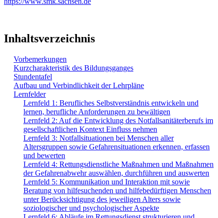
https://www.smk.sachsen.de
Inhaltsverzeichnis
Vorbemerkungen
Kurzcharakteristik des Bildungsganges
Stundentafel
Aufbau und Verbindlichkeit der Lehrpläne
Lernfelder
Lernfeld 1: Berufliches Selbstverständnis entwickeln und
lernen, berufliche Anforderungen zu bewältigen
Lernfeld 2: Auf die Entwicklung des Notfallsanitäterberufs im
gesellschaftlichen Kontext Einfluss nehmen
Lernfeld 3: Notfallsituationen bei Menschen aller
Altersgruppen sowie Gefahrensituationen erkennen, erfassen
und bewerten
Lernfeld 4: Rettungsdienstliche Maßnahmen und Maßnahmen
der Gefahrenabwehr auswählen, durchführen und auswerten
Lernfeld 5: Kommunikation und Interaktion mit sowie
Beratung von hilfesuchenden und hilfebedürftigen Menschen
unter Berücksichtigung des jeweiligen Alters sowie
soziologischer und psychologischer Aspekte
Lernfeld 6: Abläufe im Rettungsdienst strukturieren und