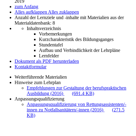
2019
zum Anfang
Alles aufklappen
Alles zuklappen
Anzahl der Lernziele und -inhalte mit Materialien aus der
Materialdatenbank: 8
Inhaltsverzeichnis
Vorbemerkungen
Kurzcharakteristik des Bildungsganges
Stundentafel
Aufbau und Verbindlichkeit der Lehrpläne
Lernfelder
Dokument als PDF herunterladen
Kontaktformular
Weiterführende Materialien
Hinweise zum Lehrplan
Empfehlungen zur Gestaltung der berufspraktischen
Ausbildung (2016)
(691.4 KB)
Anpassungsqualifizierung
Anpassungsqualifizierung von Rettungsassistenten/-
innen zu Notfallsanitätern/-innen (2016)
(271.5
KB)