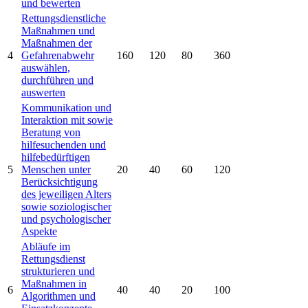
und bewerten
Rettungsdienstliche
Maßnahmen und
Maßnahmen der
4
Gefahrenabwehr
160
120
80
360
auswählen,
durchführen und
auswerten
Kommunikation und
Interaktion mit sowie
Beratung von
hilfesuchenden und
hilfebedürftigen
5
Menschen unter
20
40
60
120
Berücksichtigung
des jeweiligen Alters
sowie soziologischer
und psychologischer
Aspekte
Abläufe im
Rettungsdienst
strukturieren und
Maßnahmen in
6
40
40
20
100
Algorithmen und