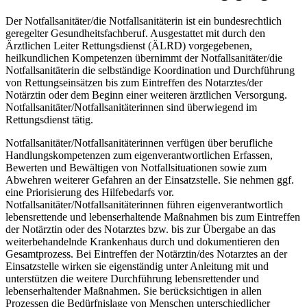
Der Notfallsanitäter/die Notfallsanitäterin ist ein bundesrechtlich
geregelter Gesundheitsfachberuf. Ausgestattet mit durch den
Ärztlichen Leiter Rettungsdienst (ÄLRD) vorgegebenen,
heilkundlichen Kompetenzen übernimmt der Notfallsanitäter/die
Notfallsanitäterin die selbständige Koordination und Durchführung
von Rettungseinsätzen bis zum Eintreffen des Notarztes/der
Notärztin oder dem Beginn einer weiteren ärztlichen Versorgung.
Notfallsanitäter/Notfallsanitäterinnen sind überwiegend im
Rettungsdienst tätig.
Notfallsanitäter/Notfallsanitäterinnen verfügen über berufliche
Handlungskompetenzen zum eigenverantwortlichen Erfassen,
Bewerten und Bewältigen von Notfallsituationen sowie zum
Abwehren weiterer Gefahren an der Einsatzstelle. Sie nehmen ggf.
eine Priorisierung des Hilfebedarfs vor.
Notfallsanitäter/Notfallsanitäterinnen führen eigenverantwortlich
lebensrettende und lebenserhaltende Maßnahmen bis zum Eintreffen
der Notärztin oder des Notarztes bzw. bis zur Übergabe an das
weiterbehandelnde Krankenhaus durch und dokumentieren den
Gesamtprozess. Bei Eintreffen der Notärztin/des Notarztes an der
Einsatzstelle wirken sie eigenständig unter Anleitung mit und
unterstützen die weitere Durchführung lebensrettender und
lebenserhaltender Maßnahmen. Sie berücksichtigen in allen
Prozessen die Bedürfnislage von Menschen unterschiedlicher