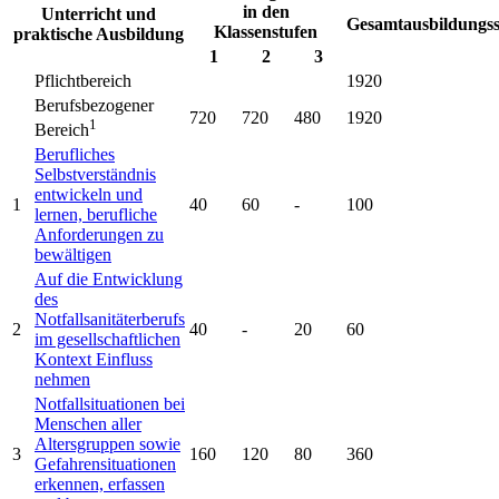
in den
Unterricht und
Gesamtausbildungs
Klassenstufen
praktische Ausbildung
1
2
3
Pflichtbereich
1920
Berufsbezogener
720
720
480
1920
1
Bereich
Berufliches
Selbstverständnis
entwickeln und
1
40
60
-
100
lernen, berufliche
Anforderungen zu
bewältigen
Auf die Entwicklung
des
Notfallsanitäterberufs
2
40
-
20
60
im gesellschaftlichen
Kontext Einfluss
nehmen
Notfallsituationen bei
Menschen aller
Altersgruppen sowie
3
160
120
80
360
Gefahrensituationen
erkennen, erfassen