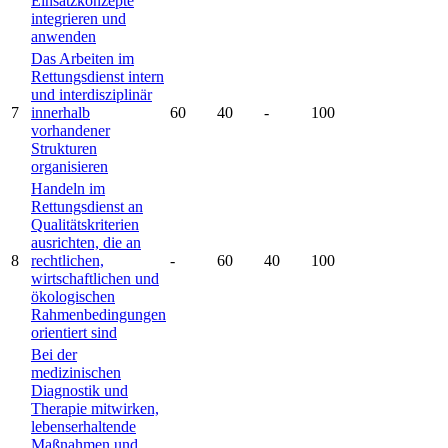
Einsatzkonzepte
integrieren und
anwenden
Das Arbeiten im
Rettungsdienst intern
und interdisziplinär
7
innerhalb
60
40
-
100
vorhandener
Strukturen
organisieren
Handeln im
Rettungsdienst an
Qualitätskriterien
ausrichten, die an
8
rechtlichen,
-
60
40
100
wirtschaftlichen und
ökologischen
Rahmenbedingungen
orientiert sind
Bei der
medizinischen
Diagnostik und
Therapie mitwirken,
lebenserhaltende
Maßnahmen und