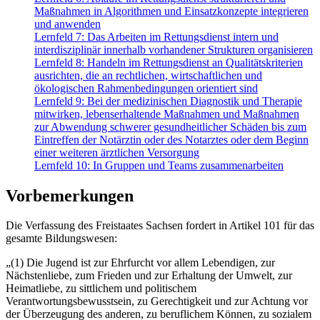
Maßnahmen in Algorithmen und Einsatzkonzepte integrieren
und anwenden
Lernfeld 7: Das Arbeiten im Rettungsdienst intern und
interdisziplinär innerhalb vorhandener Strukturen organisieren
Lernfeld 8: Handeln im Rettungsdienst an Qualitätskriterien
ausrichten, die an rechtlichen, wirtschaftlichen und
ökologischen Rahmenbedingungen orientiert sind
Lernfeld 9: Bei der medizinischen Diagnostik und Therapie
mitwirken, lebenserhaltende Maßnahmen und Maßnahmen
zur Abwendung schwerer gesundheitlicher Schäden bis zum
Eintreffen der Notärztin oder des Notarztes oder dem Beginn
einer weiteren ärztlichen Versorgung
Lernfeld 10: In Gruppen und Teams zusammenarbeiten
Vorbemerkungen
Die Verfassung des Freistaates Sachsen fordert in Artikel 101 für das
gesamte Bildungswesen:
„(1) Die Jugend ist zur Ehrfurcht vor allem Lebendigen, zur
Nächstenliebe, zum Frieden und zur Erhaltung der Umwelt, zur
Heimatliebe, zu sittlichem und politischem
Verantwortungsbewusstsein, zu Gerechtigkeit und zur Achtung vor
der Überzeugung des anderen, zu beruflichem Können, zu sozialem