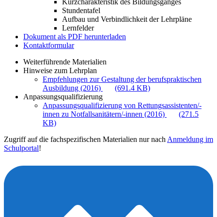
Kurzcharakteristik des Bildungsganges
Stundentafel
Aufbau und Verbindlichkeit der Lehrpläne
Lernfelder
Dokument als PDF herunterladen
Kontaktformular
Weiterführende Materialien
Hinweise zum Lehrplan
Empfehlungen zur Gestaltung der berufspraktischen
Ausbildung (2016)
(691.4 KB)
Anpassungsqualifizierung
Anpassungsqualifizierung von Rettungsassistenten/-
innen zu Notfallsanitätern/-innen (2016)
(271.5
KB)
Zugriff auf die fachspezifischen Materialien nur nach
Anmeldung im
Schulportal
!