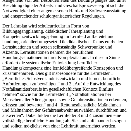
Ausgehend von den Besonderheiten des Bildungsganges und unter
Beachtung digitaler Arbeits- und Geschäftsprozesse ergibt sich die
Notwendigkeit einer angemessenen Hard- und Softwareausstattung
und entsprechender schulorganisatorischer Regelungen.
Der Lehrplan wird schulcurricular in Form von
Bildungsgangplanung, didaktischer Jahresplanung und
Kompetenzentwicklungsplanung im Lernfeld aufbereitet und
handlungsorientiert umgesetzt. Die didaktischen Teams erarbeiten
Lernsituationen und setzen selbstständig Schwerpunkte und
Akzente. Lernsituationen nehmen die beruflichen
Handlungssituationen in ihrer Komplexität auf. In diesem Sinne
erfordert die systematische Entwicklung beruflicher
Handlungskompetenz eine lernfeldübergreifende Konzeption und
Zusammenarbeit. Dies gilt insbesondere für die Lernfelder 1
„Berufliches Selbstverständnis entwickeln und lernen, berufliche
Anforderungen zu bewältigen“ und 2 „Auf die Entwicklung des
Notfallsanitäterberufs im gesellschaftlichen Kontext Einfluss
nehmen“ sowie für die Lernfelder 3 „Notfallsituationen bei
Menschen aller Altersgruppen sowie Gefahrensituationen erkennen,
erfassen und bewerten“ und 4 „Rettungsdienstliche Maßnahmen
und Maßnahmen der Gefahrenabwehr auswählen, durchführen und
auswerten“. Dabei bilden die Lernfelder 3 und 4 zusammen eine
vollständige berufliche Handlung ab. Sie sind aufeinander bezogen
und sollten möglichst von einer Lehrkraft unterrichtet werden.