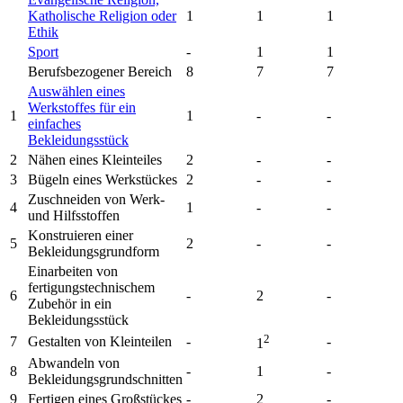
Katholische Religion oder
1
1
1
Ethik
Sport
-
1
1
Berufsbezogener Bereich
8
7
7
Auswählen eines
Werkstoffes für ein
1
1
-
-
einfaches
Bekleidungsstück
2
Nähen eines Kleinteiles
2
-
-
3
Bügeln eines Werkstückes
2
-
-
Zuschneiden von Werk-
4
1
-
-
und Hilfsstoffen
Konstruieren einer
5
2
-
-
Bekleidungsgrundform
Einarbeiten von
fertigungstechnischem
6
-
2
-
Zubehör in ein
Bekleidungsstück
2
7
Gestalten von Kleinteilen
-
-
1
Abwandeln von
8
-
1
-
Bekleidungsgrundschnitten
9
Fertigen eines Großstückes
-
2
-