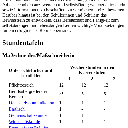
Arbeitstechniken anzuwenden und selbstständig weiterzuentwickeln
sowie Informationen zu beschaffen, zu verarbeiten und zu bewerten.
Darüber hinaus ist bei den Schülerinnen und Schülern das
Bewusstsein zu entwickeln, dass Bereitschaft und Fähigkeit zum
selbstständigen und lebenslangen Lernen wichtige Voraussetzungen
für ein erfolgreiches Berufsleben sind.
Stundentafeln
Maßschneider/Maßschneiderin
Wochenstunden in den
Unterrichtsfächer und
Klassenstufen
Lernfelder
1
2
3
Pflichtbereich
12
12
12
Berufsübergreifender
1
5
5
4
Bereich
Deutsch/Kommunikation
1
1
1
Englisch
1
-
-
Gemeinschaftskunde
1
1
1
Wirtschaftskunde
1
1
1
Evangelische Religion,