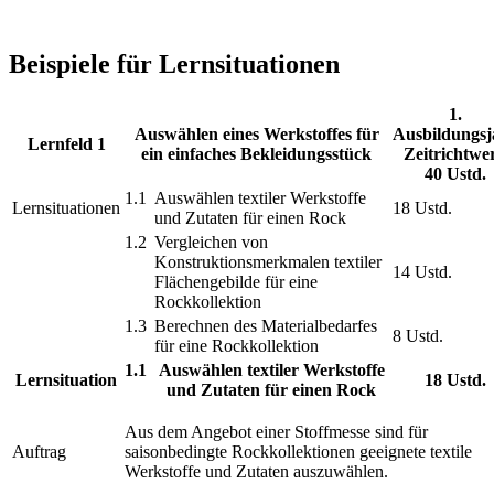
Beispiele für Lernsituationen
1.
Auswählen eines Werkstoffes für
Ausbildungsj
Lernfeld 1
ein einfaches Bekleidungsstück
Zeitrichtwer
40 Ustd.
1.1
Auswählen textiler Werkstoffe
Lernsituationen
18 Ustd.
und Zutaten für einen Rock
1.2
Vergleichen von
Konstruktionsmerkmalen textiler
14 Ustd.
Flächengebilde für eine
Rockkollektion
1.3
Berechnen des Materialbedarfes
8 Ustd.
für eine Rockkollektion
1.1
Auswählen textiler Werkstoffe
Lernsituation
18 Ustd.
und Zutaten für einen Rock
Aus dem Angebot einer Stoffmesse sind für
Auftrag
saisonbedingte Rockkollektionen geeignete textile
Werkstoffe und Zutaten auszuwählen.