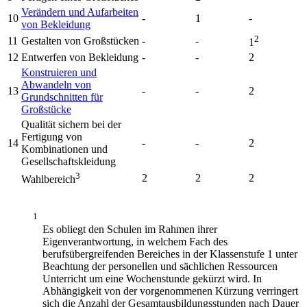
Verändern und Aufarbeiten
10
-
1
-
von Bekleidung
2
11
Gestalten von Großstücken
-
-
1
12
Entwerfen von Bekleidung
-
-
2
Konstruieren und
Abwandeln von
13
-
-
2
Grundschnitten für
Großstücke
Qualität sichern bei der
Fertigung von
14
-
-
2
Kombinationen und
Gesellschaftskleidung
3
2
2
2
Wahlbereich
1
Es obliegt den Schulen im Rahmen ihrer
Eigenverantwortung, in welchem Fach des
berufsübergreifenden Bereiches in der Klassenstufe 1 unter
Beachtung der personellen und sächlichen Ressourcen
Unterricht um eine Wochenstunde gekürzt wird. In
Abhängigkeit von der vorgenommenen Kürzung verringert
sich die Anzahl der Gesamtausbildungsstunden nach Dauer