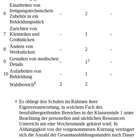
Einarbeiten von
fertigungstechnischem
6
-
2
-
Zubehör in ein
Bekleidungsstück
Zurichten von
7
Kleinteilen und
-
1
-
Großstücken
Ändern von
8
-
2
-
Werkstücken
Gestalten von modischen
5
9
-
-
1
Details
Aufarbeiten von
10
-
1
-
Bekleidung
6
2
2
Wahlbereich
4
Es obliegt den Schulen im Rahmen ihrer
Eigenverantwortung, in welchem Fach des
berufsübergreifenden Bereiches in der Klassenstufe 1 unter
Beachtung der personellen und sächlichen Ressourcen
Unterricht um eine Wochenstunde gekürzt wird. In
Abhängigkeit von der vorgenommenen Kürzung verringert
sich die Anzahl der Gesamtausbildungsstunden nach Dauer