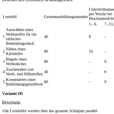
Unterrichtsstu
pro Woche bei
Lernfeld
Gesamtausbildungsstunden
Blockunterricht
1.- 6.
7.-13.
Auswählen eines
Werkstoffes für ein
1
40
8
-
einfaches
Bekleidungsstück
Nähen eines
2
80
16
-
Kleinteiles
Bügeln eines
3
80
-
9
Werkstückes
Zuschneiden von
4
40
-
6
Werk- und Hilfsstoffen
Konstruieren einer
5
80
-
9
Bekleidungsgrundform
Variante III
Bewertung:
Alle Lernfelder werden über das gesamte Schuljahr parallel