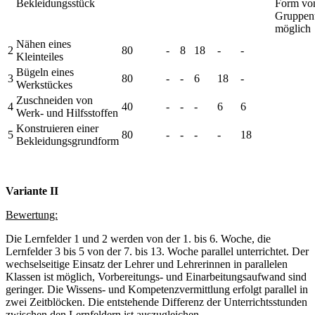
Bekleidungsstück
Form vo
Gruppenu
möglich
Nähen eines
2
80
-
8
18
-
-
Kleinteiles
Bügeln eines
3
80
-
-
6
18
-
Werkstückes
Zuschneiden von
4
40
-
-
-
6
6
Werk- und Hilfsstoffen
Konstruieren einer
5
80
-
-
-
-
18
Bekleidungsgrundform
Variante II
Bewertung:
Die Lernfelder 1 und 2 werden von der 1. bis 6. Woche, die
Lernfelder 3 bis 5 von der 7. bis 13. Woche parallel unterrichtet. Der
wechselseitige Einsatz der Lehrer und Lehrerinnen in parallelen
Klassen ist möglich, Vorbereitungs- und Einarbeitungsaufwand sind
geringer. Die Wissens- und Kompetenzvermittlung erfolgt parallel in
zwei Zeitblöcken. Die entstehende Differenz der Unterrichtsstunden
zwischen den Lernfeldern ist auszugleichen.