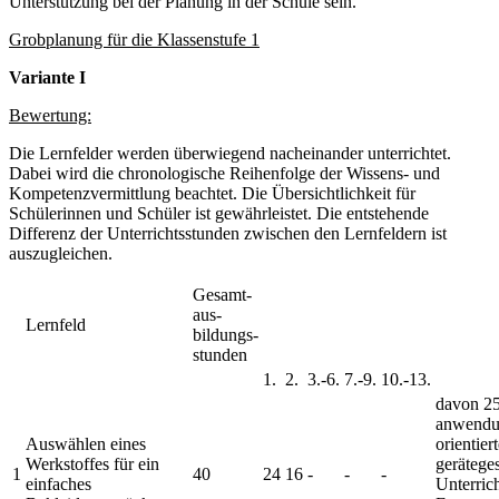
Unterstützung bei der Planung in der Schule sein.
Grobplanung für die Klassenstufe 1
Variante I
Bewertung:
Die Lernfelder werden überwiegend nacheinander unterrichtet.
Dabei wird die chronologische Reihenfolge der Wissens- und
Kompetenzvermittlung beachtet. Die Übersichtlichkeit für
Schülerinnen und Schüler ist gewährleistet. Die entstehende
Differenz der Unterrichtsstunden zwischen den Lernfeldern ist
auszugleichen.
Gesamt-
aus-
Lernfeld
bildungs-
stunden
1.
2.
3.-6.
7.-9.
10.-13.
davon 2
anwendu
Auswählen eines
orientiert
Werkstoffes für ein
geräteges
1
40
24
16
-
-
-
einfaches
Unterrich