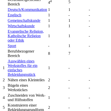
4
5
4
Bereich
Deutsch/Kommunikation
1
1
-
Englisch
1
-
-
Gemeinschaftskunde
1
1
-
Wirtschaftskunde
1
1
-
Evangelische Religion,
Katholische Religion
1
1
-
oder Ethik
Sport
-
1
-
Berufsbezogener
8
7
Bereich
Auswählen eines
Werkstoffes für ein
1
1
-
-
einfaches
Bekleidungsstück
2
Nähen eines Kleinteiles
2
-
-
Bügeln eines
3
2
-
-
Werkstückes
Zuschneiden von Werk-
4
1
-
-
und Hilfsstoffen
Konstruieren einer
5
2
-
-
Bekleidungsgrundform