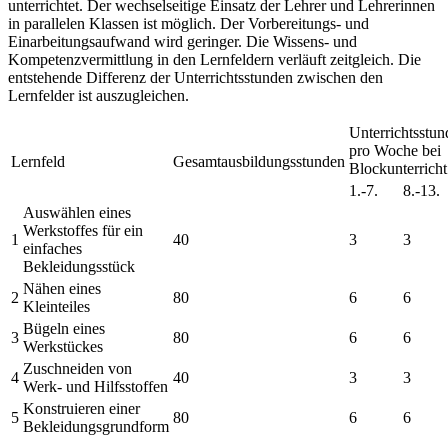
unterrichtet. Der wechselseitige Einsatz der Lehrer und Lehrerinnen
in parallelen Klassen ist möglich. Der Vorbereitungs- und
Einarbeitungsaufwand wird geringer. Die Wissens- und
Kompetenzvermittlung in den Lernfeldern verläuft zeitgleich. Die
entstehende Differenz der Unterrichtsstunden zwischen den
Lernfelder ist auszugleichen.
Unterrichtsstu
pro Woche bei
Lernfeld
Gesamtausbildungsstunden
Blockunterricht
1.-7.
8.-13.
Auswählen eines
Werkstoffes für ein
1
40
3
3
einfaches
Bekleidungsstück
Nähen eines
2
80
6
6
Kleinteiles
Bügeln eines
3
80
6
6
Werkstückes
Zuschneiden von
4
40
3
3
Werk- und Hilfsstoffen
Konstruieren einer
5
80
6
6
Bekleidungsgrundform