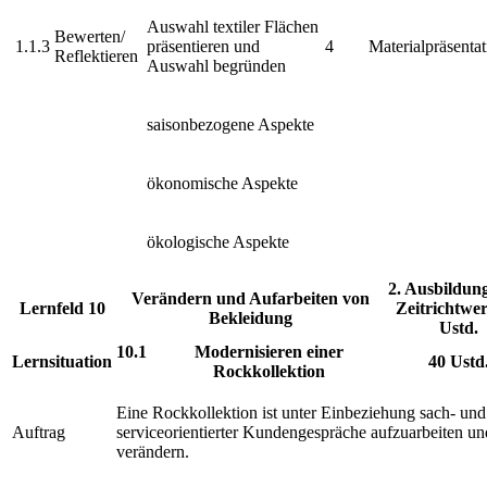
Auswahl textiler Flächen
Bewerten/
1.1.3
präsentieren und
4
Materialpräsentat
Reflektieren
Auswahl begründen
saisonbezogene Aspekte
ökonomische Aspekte
ökologische Aspekte
2. Ausbildun
Verändern und Aufarbeiten von
Lernfeld 10
Zeitrichtwer
Bekleidung
Ustd.
10.1
Modernisieren einer
Lernsituation
40 Ustd
Rockkollektion
Eine Rockkollektion ist unter Einbeziehung sach- und
Auftrag
serviceorientierter Kundengespräche aufzuarbeiten un
verändern.