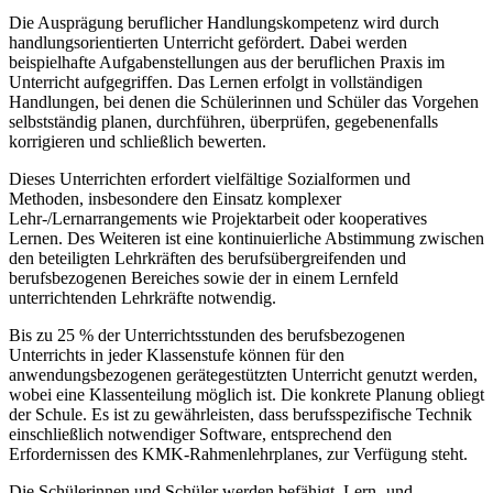
Die Ausprägung beruflicher Handlungskompetenz wird durch
handlungsorientierten Unterricht gefördert. Dabei werden
beispielhafte Aufgabenstellungen aus der beruflichen Praxis im
Unterricht aufgegriffen. Das Lernen erfolgt in vollständigen
Handlungen, bei denen die Schülerinnen und Schüler das Vorgehen
selbstständig planen, durchführen, überprüfen, gegebenenfalls
korrigieren und schließlich bewerten.
Dieses Unterrichten erfordert vielfältige Sozialformen und
Methoden, insbesondere den Einsatz komplexer
Lehr-/Lernarrangements wie Projektarbeit oder kooperatives
Lernen. Des Weiteren ist eine kontinuierliche Abstimmung zwischen
den beteiligten Lehrkräften des berufsübergreifenden und
berufsbezogenen Bereiches sowie der in einem Lernfeld
unterrichtenden Lehrkräfte notwendig.
Bis zu 25 % der Unterrichtsstunden des berufsbezogenen
Unterrichts in jeder Klassenstufe können für den
anwendungsbezogenen gerätegestützten Unterricht genutzt werden,
wobei eine Klassenteilung möglich ist. Die konkrete Planung obliegt
der Schule. Es ist zu gewährleisten, dass berufsspezifische Technik
einschließlich notwendiger Software, entsprechend den
Erfordernissen des KMK-Rahmenlehrplanes, zur Verfügung steht.
Die Schülerinnen und Schüler werden befähigt, Lern- und