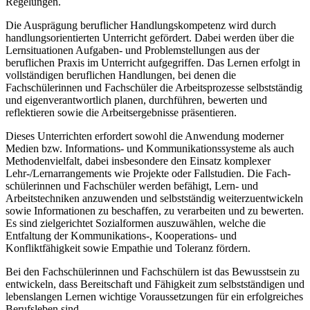
Regelungen.
Die Ausprägung beruflicher Handlungskompetenz wird durch
handlungsorientierten Unterricht gefördert. Dabei werden über die
Lernsituationen Aufgaben- und Problem­stellungen aus der
beruflichen Praxis im Unterricht aufgegriffen. Das Lernen erfolgt in
vollständigen beruflichen Handlungen, bei denen die
Fachschülerinnen und Fachschü­ler die Arbeitsprozesse selbstständig
und eigenverantwortlich planen, durchführen, be­werten und
reflektieren sowie die Arbeitsergebnisse präsentieren.
Dieses Unterrichten erfordert sowohl die Anwendung moderner
Medien bzw. Informa­tions- und Kommunikationssysteme als auch
Methodenvielfalt, dabei insbesondere den Einsatz komplexer
Lehr-/Lernarrangements wie Projekte oder Fallstudien. Die Fach­
schülerinnen und Fachschüler werden befähigt, Lern- und
Arbeitstechniken anzuwen­den und selbstständig weiterzuentwickeln
sowie Informationen zu beschaffen, zu ver­arbeiten und zu bewerten.
Es sind zielgerichtet Sozialformen auszuwählen, welche die
Entfaltung der Kommunikations-, Kooperations- und
Konfliktfähigkeit sowie Empathie und Toleranz fördern.
Bei den Fachschülerinnen und Fachschülern ist das Bewusstsein zu
ent­wickeln, dass Bereitschaft und Fähigkeit zum selbstständigen und
lebenslangen Lernen wichtige Voraussetzungen für ein erfolgreiches
Berufsleben sind.