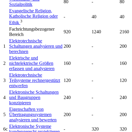
80
-
80
Sozialpolitik
Evangelische Religion,
Katholische Religion oder
-
40
40
3
Ethik
Fachrichtungsbezogener
920
1240
2160
Bereich
Elektrotechnische
1
Schaltungen analysieren und
200
-
200
berechnen
Elektrische und
2
nichtelektrische Größen
160
-
160
erfassen und analysieren
Elektrotechnische
3
Teilsysteme rechnergestützt
120
-
120
entwerfen
Elektronische Schaltungen
4
und Baugruppen
240
-
240
konzipieren
Eigenschaften von
5
Übertragungssystemen
200
-
200
analysieren und bewerten
Elektronische Systeme
6c
-
320
320
kundengerecht projektieren