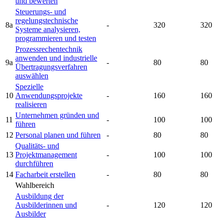
und bewerten
Steuerungs- und
regelungstechnische
8a
-
320
320
Systeme analysieren,
programmieren und testen
Prozessrechentechnik
anwenden und industrielle
9a
-
80
80
Übertragungsverfahren
auswählen
Spezielle
10
Anwendungsprojekte
-
160
160
realisieren
Unternehmen gründen und
11
-
100
100
führen
12
Personal planen und führen
-
80
80
Qualitäts- und
13
Projektmanagement
-
100
100
durchführen
14
Facharbeit erstellen
-
80
80
Wahlbereich
Ausbildung der
Ausbilderinnen und
-
120
120
Ausbilder