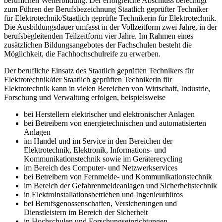
beruflichen Weiterbildung. Der erfolgreiche Abschluss berechtigt
zum Führen der Berufsbezeichnung Staatlich geprüfter Techniker
für Elektrotechnik/Staatlich geprüfte Technikerin für Elektrotechnik.
Die Ausbildungsdauer umfasst in der Vollzeitform zwei Jahre, in der
berufsbegleitenden Teilzeitform vier Jahre. Im Rahmen eines
zusätzlichen Bildungsangebotes der Fachschulen besteht die
Möglichkeit, die Fachhochschulreife zu erwerben.
Der berufliche Einsatz des Staatlich geprüften Technikers für
Elektrotechnik/der Staatlich geprüften Tech­nikerin für
Elektrotechnik kann in vielen Bereichen von Wirtschaft, Industrie,
Forschung und Verwaltung erfolgen, beispielsweise
bei Herstellern elektrischer und elektronischer Anlagen
bei Betreibern von energietechnischen und automatisierten
Anlagen
im Handel und im Service in den Bereichen der
Elektrotechnik, Elektronik, Informa­tions- und
Kommunikationstechnik sowie im Geräterecycling
im Bereich des Computer- und Netzwerkservices
bei Betreibern von Fernmelde- und Kommunikationstechnik
im Bereich der Gefahrenmeldeanlagen und Sicherheitstechnik
in Elektroinstallationsbetrieben und Ingenieurbüros
bei Berufsgenossenschaften, Versicherungen und
Dienstleistern im Bereich der Sicherheit
in Hochschulen und Forschungseinrichtungen