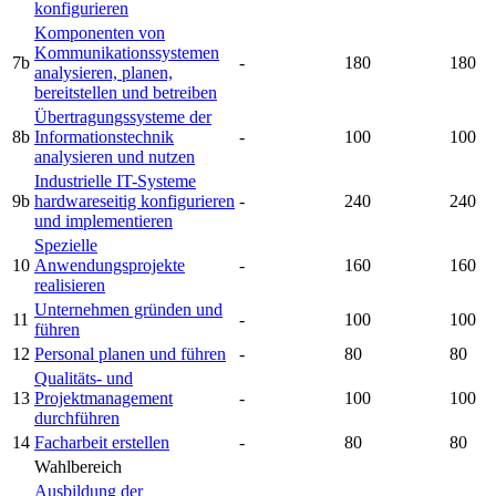
konfigurieren
Komponenten von
Kommunikationssystemen
7b
-
180
180
analysieren, planen,
bereitstellen und betreiben
Übertragungssysteme der
8b
Informationstechnik
-
100
100
analysieren und nutzen
Industrielle IT-Systeme
9b
hardwareseitig konfigurieren
-
240
240
und implementieren
Spezielle
10
Anwendungsprojekte
-
160
160
realisieren
Unternehmen gründen und
11
-
100
100
führen
12
Personal planen und führen
-
80
80
Qualitäts- und
13
Projektmanagement
-
100
100
durchführen
14
Facharbeit erstellen
-
80
80
Wahlbereich
Ausbildung der