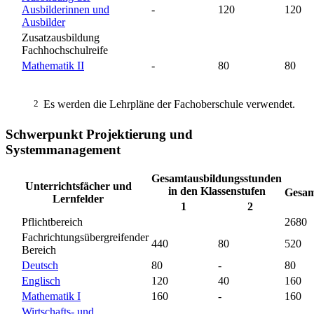
Ausbilderinnen und
-
120
120
Ausbilder
Zusatzausbildung
Fachhochschulreife
Mathematik II
-
80
80
2
Es werden die Lehrpläne der Fachoberschule verwendet.
Schwerpunkt Projektierung und
Systemmanagement
Gesamtausbildungsstunden
Unterrichtsfächer und
in den Klassenstufen
Gesam
Lernfelder
1
2
Pflichtbereich
2680
Fachrichtungsübergreifender
440
80
520
Bereich
Deutsch
80
-
80
Englisch
120
40
160
Mathematik I
160
-
160
Wirtschafts- und