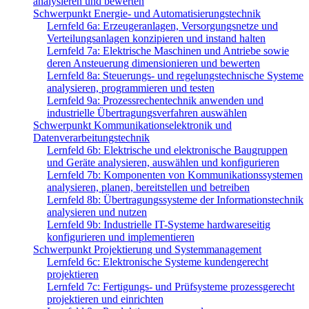
analysieren und bewerten
Schwerpunkt Energie- und Automatisierungstechnik
Lernfeld 6a: Erzeugeranlagen, Versorgungsnetze und
Verteilungsanlagen konzipieren und instand halten
Lernfeld 7a: Elektrische Maschinen und Antriebe sowie
deren Ansteuerung dimensionieren und bewerten
Lernfeld 8a: Steuerungs- und regelungstechnische Systeme
analysieren, programmieren und testen
Lernfeld 9a: Prozessrechentechnik anwenden und
industrielle Übertragungsverfahren auswählen
Schwerpunkt Kommunikationselektronik und
Datenverarbeitungstechnik
Lernfeld 6b: Elektrische und elektronische Baugruppen
und Geräte analysieren, auswählen und konfigurieren
Lernfeld 7b: Komponenten von Kommunikationssystemen
analysieren, planen, bereitstellen und betreiben
Lernfeld 8b: Übertragungssysteme der Informationstechnik
analysieren und nutzen
Lernfeld 9b: Industrielle IT-Systeme hardwareseitig
konfigurieren und implementieren
Schwerpunkt Projektierung und Systemmanagement
Lernfeld 6c: Elektronische Systeme kundengerecht
projektieren
Lernfeld 7c: Fertigungs- und Prüfsysteme prozessgerecht
projektieren und einrichten