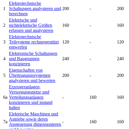
Elektrotechnische
1
Schaltungen analysieren und
200
-
200
berechnen
Elektrische und
2
nichtelektrische Größen
160
-
160
erfassen und analysieren
Elektrotechnische
3
Teilsysteme rechnergestützt
120
-
120
entwerfen
Elektronische Schaltungen
4
und Baugruppen
240
-
240
konzipieren
Eigenschaften von
5
Übertragungssystemen
200
-
200
analysieren und bewerten
Erzeugeranlagen,
Versorgungsnetze und
6a
Verteilungsanlagen
-
160
160
konzipieren und instand
halten
Elektrische Maschinen und
Antriebe sowie deren
7a
-
160
160
Ansteuerung dimensionieren