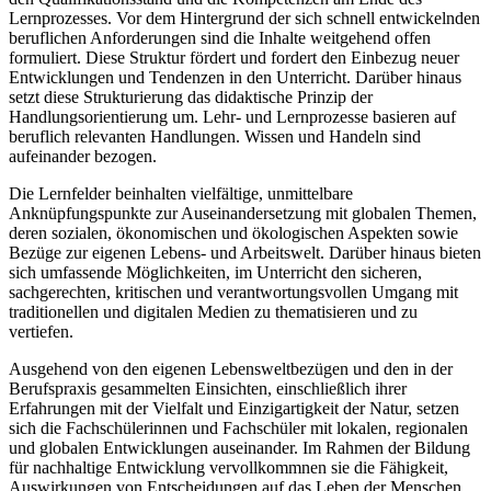
Lernprozesses. Vor dem Hintergrund der sich schnell entwickelnden
beruflichen Anforderungen sind die Inhalte weitgehend offen
formuliert. Diese Struktur fördert und fordert den Einbezug neuer
Entwicklungen und Tendenzen in den Unterricht. Darüber hinaus
setzt diese Strukturierung das didaktische Prinzip der
Handlungsorientierung um. Lehr- und Lernprozesse basieren auf
beruflich relevanten Handlungen. Wissen und Handeln sind
aufeinander bezogen.
Die Lernfelder beinhalten vielfältige, unmittelbare
Anknüpfungspunkte zur Auseinander­setzung mit globalen Themen,
deren sozialen, ökonomischen und ökologischen Aspekten sowie
Bezüge zur eigenen Lebens- und Arbeitswelt. Darüber hinaus bieten
sich umfassende Möglichkeiten, im Unterricht den sicheren,
sachgerechten, kritischen und verantwortungsvollen Umgang mit
traditionellen und digitalen Medien zu thematisieren und zu
vertiefen.
Ausgehend von den eigenen Lebensweltbezügen und den in der
Berufspraxis gesammel­ten Einsichten, einschließlich ihrer
Erfahrungen mit der Vielfalt und Einzigartigkeit der Natur, setzen
sich die Fachschülerinnen und Fachschüler mit lokalen, regionalen
und globalen Entwicklungen auseinander. Im Rahmen der Bildung
für nachhaltige Entwicklung vervollkommnen sie die Fähigkeit,
Auswirkungen von Entscheidungen auf das Leben der Menschen,