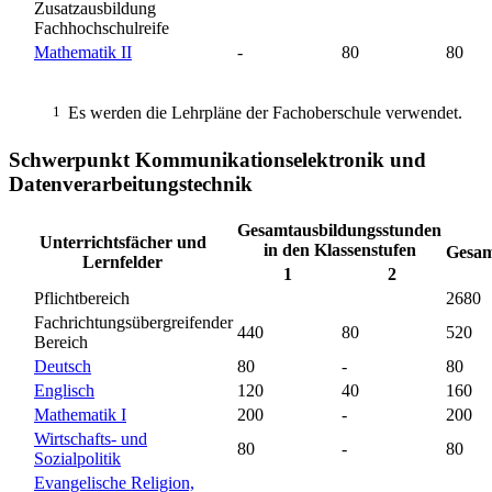
Zusatzausbildung
Fachhochschulreife
Mathematik II
-
80
80
1
Es werden die Lehrpläne der Fachoberschule verwendet.
Schwerpunkt Kommunikationselektronik und
Datenverarbeitungstechnik
Gesamtausbildungsstunden
Unterrichtsfächer und
in den Klassenstufen
Gesam
Lernfelder
1
2
Pflichtbereich
2680
Fachrichtungsübergreifender
440
80
520
Bereich
Deutsch
80
-
80
Englisch
120
40
160
Mathematik I
200
-
200
Wirtschafts- und
80
-
80
Sozialpolitik
Evangelische Religion,