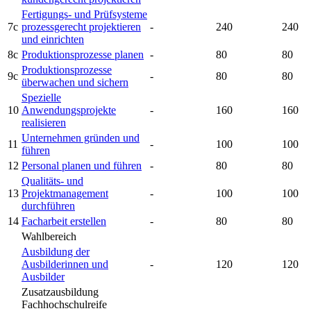
Fertigungs- und Prüfsysteme
7c
prozessgerecht projektieren
-
240
240
und einrichten
8c
Produktionsprozesse planen
-
80
80
Produktionsprozesse
9c
-
80
80
überwachen und sichern
Spezielle
10
Anwendungsprojekte
-
160
160
realisieren
Unternehmen gründen und
11
-
100
100
führen
12
Personal planen und führen
-
80
80
Qualitäts- und
13
Projektmanagement
-
100
100
durchführen
14
Facharbeit erstellen
-
80
80
Wahlbereich
Ausbildung der
Ausbilderinnen und
-
120
120
Ausbilder
Zusatzausbildung
Fachhochschulreife