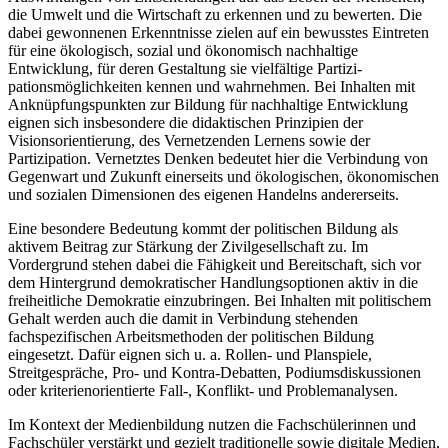
die Umwelt und die Wirtschaft zu erkennen und zu bewerten. Die
dabei gewonnenen Erkenntnisse zielen auf ein bewusstes Eintreten
für eine ökologisch, sozial und ökonomisch nachhaltige
Entwicklung, für deren Gestaltung sie vielfältige Partizi­
pationsmöglichkeiten kennen und wahrnehmen. Bei Inhalten mit
Anknüpfungspunkten zur Bildung für nachhaltige Entwicklung
eignen sich insbesondere die didaktischen Prinzipien der
Visionsorientierung, des Vernetzenden Lernens sowie der
Partizipation. Vernetztes Denken bedeutet hier die Verbindung von
Gegenwart und Zukunft einerseits und ökolo­gischen, ökonomischen
und sozialen Dimensionen des eigenen Handelns andererseits.
Eine besondere Bedeutung kommt der politischen Bildung als
aktivem Beitrag zur Stärkung der Zivilgesellschaft zu. Im
Vordergrund stehen dabei die Fähigkeit und Bereitschaft, sich vor
dem Hintergrund demokratischer Handlungsoptionen aktiv in die
freiheitliche Demokra­tie einzubringen. Bei Inhalten mit politischem
Gehalt werden auch die damit in Verbindung stehenden
fachspezifischen Arbeitsmethoden der politischen Bildung
eingesetzt. Dafür eignen sich u. a. Rollen- und Planspiele,
Streitgespräche, Pro- und Kontra-Debatten, Podiumsdiskussionen
oder kriterienorientierte Fall-, Konflikt- und Problemanalysen.
Im Kontext der Medienbildung nutzen die Fachschülerinnen und
Fachschüler verstärkt und gezielt traditionelle sowie digitale Medien,