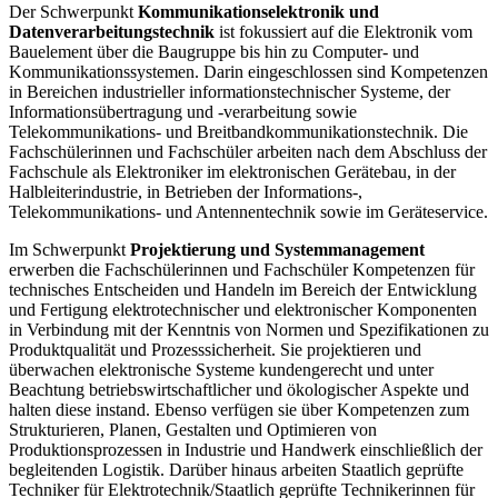
Der Schwerpunkt
Kommunikationselektronik und
Datenverarbeitungstechnik
ist fokussiert auf die Elektronik vom
Bauelement über die Baugruppe bis hin zu Computer- und
Kommunikationssystemen. Darin eingeschlossen sind Kompetenzen
in Bereichen industrieller informationstechnischer Systeme, der
Informationsübertragung und -verar­beitung sowie
Telekommunikations- und Breitbandkommunikationstechnik. Die
Fachschülerinnen und Fachschüler arbeiten nach dem Abschluss der
Fachschule als Elektroniker im elektronischen Gerätebau, in der
Halbleiterindustrie, in Betrieben der Informations-,
Telekommunikations- und Anten­nentechnik sowie im Geräteservice.
Im Schwerpunkt
Projektierung und Systemmanagement
erwerben die Fachschüle­rinnen und Fachschüler Kompetenzen für
technisches Entscheiden und Handeln im Bereich der Entwicklung
und Fertigung elektrotechnischer und elektronischer Kompo­nenten
in Verbindung mit der Kenntnis von Normen und Spezifikationen zu
Produkt­qualität und Prozesssicherheit. Sie projektieren und
überwachen elektronische Systeme kundengerecht und unter
Beachtung betriebswirtschaftlicher und ökologischer Aspekte und
halten diese instand. Ebenso verfügen sie über Kompetenzen zum
Strukturieren, Planen, Gestalten und Optimieren von
Produktionsprozessen in Industrie und Handwerk einschließlich der
begleitenden Logistik. Darüber hinaus arbeiten Staatlich geprüfte
Techniker für Elektrotechnik/Staatlich geprüfte Technikerinnen für