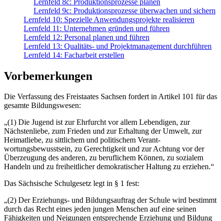
Lernfeld 8c: Produktionsprozesse planen
Lernfeld 9c: Produktionsprozesse überwachen und sichern
Lernfeld 10: Spezielle Anwendungsprojekte realisieren
Lernfeld 11: Unternehmen gründen und führen
Lernfeld 12: Personal planen und führen
Lernfeld 13: Qualitäts- und Projektmanagement durchführen
Lernfeld 14: Facharbeit erstellen
Vorbemerkungen
Die Verfassung des Freistaates Sachsen fordert in Artikel 101 für das
gesamte Bil­dungswesen:
„(1) Die Jugend ist zur Ehrfurcht vor allem Lebendigen, zur
Nächstenliebe, zum Frieden und zur Erhaltung der Umwelt, zur
Heimatliebe, zu sittlichem und politischem Ver­ant­
wortungsbewusstsein, zu Gerechtigkeit und zur Achtung vor der
Überzeugung des anderen, zu beruflichem Können, zu sozialem
Handeln und zu freiheitlicher demokrati­scher Haltung zu erziehen.“
Das Sächsische Schulgesetz legt in § 1 fest:
„(2) Der Erziehungs- und Bildungsauftrag der Schule wird bestimmt
durch das Recht eines jeden jungen Menschen auf eine seinen
Fähigkeiten und Neigungen entspre­chende Erziehung und Bildung