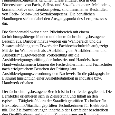
Handlungskompetenz gerichtet. Diese entfaltet sich in den
Dimensionen von Fach-, Selbst- und Sozialkompetenz. Methoden-,
kommunikative und Lernkompetenz sind immanenter Bestandteil
von Fach-, Selbst- und Sozialkompetenz. Die beruflichen
Handlungen stellen dabei den Ausgangspunkt des Lernprozesses
dar.
Die Stundentafel weist einen Pflichtbereich mit einem
fachrichtungsübergreifenden und einem fachrichtungsbezogenen
Bereich aus. Darüber hinaus werden ein Wahlbereich und die
Zusatzausbildung zum Erwerb der Fachhochschul­reife aufgezeigt.
Mit der im Wahlbereich als „Ausbildung der Ausbilderinnen und
Ausbilder“ ausgewiesenen Vorbereitung auf die
Ausbildereignungsprüfung der Industrie- und Handels- bzw.
Handwerkskammern können die Fachschülerinnen und Fachschüler
nach erfolgreichem Bestehen der Prüfung laut
Ausbildereignungsver­ordnung den Nachweis für die pädagogische
Eignung hinsichtlich einer Ausbildertätigkeit in Industrie bzw.
Handwerk erhalten.
Der fachrichtungsbezogene Bereich ist in Lernfelder gegliedert. Die
Lernfelder orientieren sich in Zielsetzung und Inhalt an den
typischen Tätigkeits­feldern der Staatlich geprüften Techniker für
Elektrotechnik/Staatlich geprüften Technikerinnen für Elek­tro­tech­
nik. Die Zielformulierungen innerhalb der Lernfelder beschreiben
den Qualifika­tions­stand und die Kompetenzen am Ende des