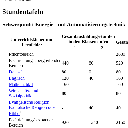
Stundentafeln
Schwerpunkt Energie- und Automatisierungstechnik
Gesamtausbildungsstunden
Unterrichtsfächer und
in den Klassenstufen
Gesam
Lernfelder
1
2
Pflichtbereich
2680
Fachrichtungsübergreifender
440
80
520
Bereich
Deutsch
80
0
80
Englisch
120
40
160
Mathematik I
160
-
160
Wirtschafts- und
80
-
80
Sozialpolitik
Evangelische Religion,
Katholische Religion oder
-
40
40
1
Ethik
Fachrichtungsbezogener
920
1240
2160
Bereich