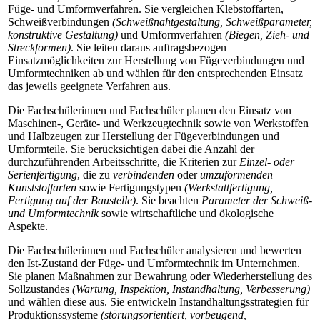
Füge- und Umformverfahren. Sie vergleichen Klebstoffarten,
Schweißverbindungen
(Schweißnahtgestaltung, Schweißparameter,
konstruktive Gestaltung)
und Umformverfahren
(Biegen, Zieh- und
Streckformen)
. Sie leiten daraus auftragsbezogen
Einsatzmöglichkeiten zur Herstellung von Fügeverbindungen und
Umformtechniken ab und wählen für den entsprechenden Einsatz
das jeweils geeignete Verfahren aus.
Die Fachschülerinnen und Fachschüler planen den Einsatz von
Maschinen-, Geräte- und Werkzeugtechnik sowie von Werkstoffen
und Halbzeugen zur Herstellung der Fügeverbindungen und
Umformteile. Sie berücksichtigen dabei die Anzahl der
durchzuführenden Arbeitsschritte, die Kriterien zur
Einzel- oder
Serienfertigung
, die zu
verbindenden
oder
umzuformenden
Kunststoffarten
sowie Fertigungstypen
(Werkstattfertigung,
Fertigung auf der Baustelle)
. Sie beachten
Parameter der Schweiß-
und Umformtechnik
sowie wirtschaftliche und ökologische
Aspekte.
Die Fachschülerinnen und Fachschüler analysieren und bewerten
den Ist-Zustand der Füge- und Umformtechnik im Unternehmen.
Sie planen Maßnahmen zur Bewahrung oder Wiederherstellung des
Sollzustandes
(Wartung, Inspektion, Instandhaltung, Verbesserung)
und wählen diese aus. Sie entwickeln Instandhaltungsstrategien für
Produktionssysteme
(störungsorientiert, vorbeugend,