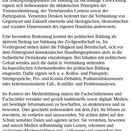
mit Anknüpfungspunkten zur Bildung für nachhaltige Entwicklung
eignen sich insbesondere die didaktischen Prinzipien der
Visionsorientierung, des Vernetzenden Lernens sowie der
Partizipation. Vernetztes Denken bedeutet hier die Verbindung von
Gegenwart und Zukunft einerseits und ökolo­gischen, ökonomischen
und sozialen Dimensionen des eigenen Handelns andererseits.
Eine besondere Bedeutung kommt der politischen Bildung als
aktivem Beitrag zur Stärkung der Zivilgesellschaft zu. Im
Vordergrund stehen dabei die Fähigkeit und Bereitschaft, sich vor
dem Hintergrund demokratischer Handlungsoptionen aktiv in die
freiheitliche Demokra­tie einzubringen. Bei Inhalten mit politischem
Gehalt werden auch die damit in Verbindung stehenden
fachspezifischen Arbeitsmethoden der politischen Bildung
eingesetzt. Dafür eignen sich u. a. Rollen- und Planspiele,
Streitgespräche, Pro- und Kontra-Debatten, Podiumsdiskussionen
oder kriterienorientierte Fall-, Konflikt- und Problemanalysen.
Im Kontext der Medienbildung nutzen die Fachschülerinnen und
Fachschüler verstärkt und gezielt traditionelle sowie digitale Medien,
um benötigte Informationen zu beschaffen, zu strukturieren und zu
bewerten. Dies geschieht insbesondere mit dem Ziel, ihr Wissen zu
erweitern, zu vertiefen und anzuwenden. Sie achten dabei auf den
Schutz sensibler Daten und agieren sicher. Sie verstehen, bewerten
und nutzen Medien selbstständig zum Lernen, erkennen und
analysieren Medieneinflüsse und -wirkungen und verstärken ihre