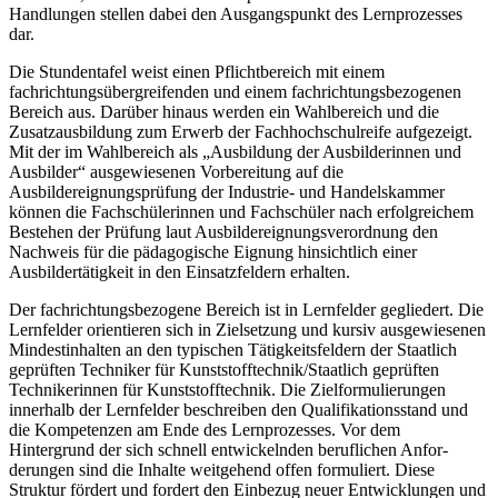
Handlungen stellen dabei den Ausgangspunkt des Lernprozesses
dar.
Die Stundentafel weist einen Pflichtbereich mit einem
fachrichtungsübergreifenden und einem fachrichtungsbezogenen
Bereich aus. Darüber hinaus werden ein Wahlbereich und die
Zusatzausbildung zum Erwerb der Fachhochschul­reife aufgezeigt.
Mit der im Wahlbereich als „Ausbildung der Ausbilderinnen und
Ausbilder“ aus­gewiesenen Vorbereitung auf die
Ausbildereignungsprüfung der Industrie- und Han­delskammer
können die Fachschülerinnen und Fachschüler nach erfolgreichem
Beste­hen der Prüfung laut Ausbildereignungsverordnung den
Nachweis für die pädagogi­sche Eignung hinsichtlich einer
Ausbildertätigkeit in den Einsatzfeldern erhalten.
Der fachrichtungsbezogene Bereich ist in Lernfelder gegliedert. Die
Lernfelder orientieren sich in Zielsetzung und kursiv ausgewiesenen
Mindestinhalten an den typischen Tätigkeits­feldern der Staatlich
geprüften Techniker für Kunststofftechnik/Staatlich ge­prüften
Technikerinnen für Kunststofftechnik. Die Zielformulierungen
innerhalb der Lernfelder beschreiben den Qualifikationsstand und
die Kompetenzen am Ende des Lernprozesses. Vor dem
Hintergrund der sich schnell entwickelnden beruflichen Anfor­
derungen sind die Inhalte weitgehend offen formuliert. Diese
Struktur fördert und for­dert den Einbezug neuer Entwicklungen und