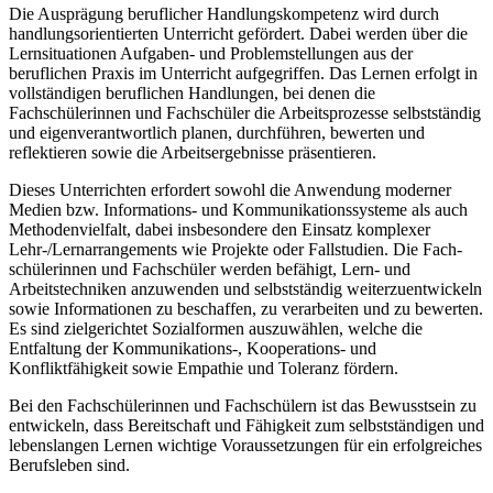
Die Ausprägung beruflicher Handlungskompetenz wird durch
handlungsorientierten Unterricht gefördert. Dabei werden über die
Lernsituationen Aufgaben- und Problem­stellungen aus der
beruflichen Praxis im Unterricht aufgegriffen. Das Lernen erfolgt in
vollständigen beruflichen Handlungen, bei denen die
Fachschülerinnen und Fachschüler die Arbeitsprozesse selbstständig
und eigenverantwortlich planen, durchführen, bewerten und
reflektieren sowie die Arbeitsergebnisse präsentieren.
Dieses Unterrichten erfordert sowohl die Anwendung moderner
Medien bzw. Informations- und Kommunikationssysteme als auch
Methodenvielfalt, dabei insbesondere den Einsatz komplexer
Lehr-/Lernarrangements wie Projekte oder Fallstudien. Die Fach­
schülerinnen und Fachschüler werden befähigt, Lern- und
Arbeitstechniken anzuwen­den und selbstständig weiterzuentwickeln
sowie Informationen zu beschaffen, zu ver­arbeiten und zu bewerten.
Es sind zielgerichtet Sozialformen auszuwählen, welche die
Entfaltung der Kommunikations-, Kooperations- und
Konfliktfähigkeit sowie Empathie und Toleranz fördern.
Bei den Fachschülerinnen und Fachschülern ist das Bewusstsein zu
ent­wickeln, dass Bereitschaft und Fähigkeit zum selbstständigen und
lebenslangen Lernen wichtige Voraussetzungen für ein erfolgreiches
Berufsleben sind.