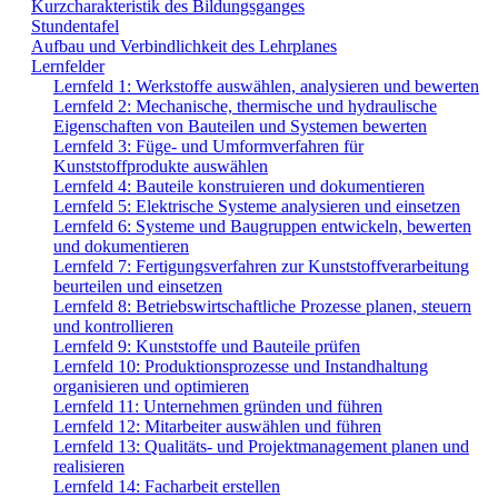
Kurzcharakteristik des Bildungsganges
Stundentafel
Aufbau und Verbindlichkeit des Lehrplanes
Lernfelder
Lernfeld 1: Werkstoffe auswählen, analysieren und bewerten
Lernfeld 2: Mechanische, thermische und hydraulische
Eigenschaften von Bauteilen und Systemen bewerten
Lernfeld 3: Füge- und Umformverfahren für
Kunststoffprodukte auswählen
Lernfeld 4: Bauteile konstruieren und dokumentieren
Lernfeld 5: Elektrische Systeme analysieren und einsetzen
Lernfeld 6: Systeme und Baugruppen entwickeln, bewerten
und dokumentieren
Lernfeld 7: Fertigungsverfahren zur Kunststoffverarbeitung
beurteilen und einsetzen
Lernfeld 8: Betriebswirtschaftliche Prozesse planen, steuern
und kontrollieren
Lernfeld 9: Kunststoffe und Bauteile prüfen
Lernfeld 10: Produktionsprozesse und Instandhaltung
organisieren und optimieren
Lernfeld 11: Unternehmen gründen und führen
Lernfeld 12: Mitarbeiter auswählen und führen
Lernfeld 13: Qualitäts- und Projektmanagement planen und
realisieren
Lernfeld 14: Facharbeit erstellen