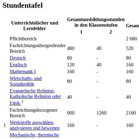
Stundentafel
Gesamtausbildungsstunden
Unterrichtsfächer und
in den Klassenstufen
Gesa
Lernfelder
1
2
Pflichtbereich
2 680
Fachrichtungsübergreifender
480
40
520
Bereich
Deutsch
80
-
80
Englisch
120
40
160
Mathematik I
160
-
160
Wirtschafts- und
80
-
80
Sozialpolitik
Evangelische Religion,
Katholische Religion oder
40
-
40
1
Ethik
Fachrichtungsbezogener
900
1260
2160
Bereich
Werkstoffe auswählen,
1
160
-
160
analysieren und bewerten
Mechanische, thermische