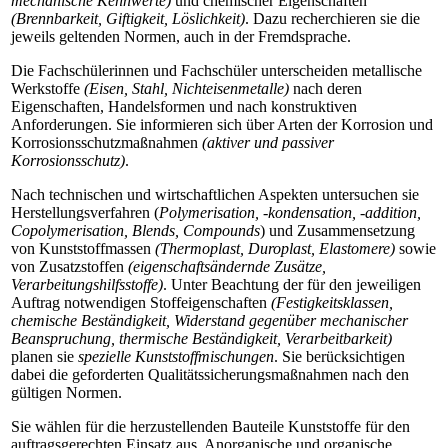
mechanische Kennwerte)
und chemischer Eigenschaften
(Brennbarkeit, Giftigkeit, Löslichkeit)
. Dazu recherchieren sie die
jeweils geltenden Normen, auch in der Fremdsprache.
Die Fachschülerinnen und Fachschüler unterscheiden metallische
Werkstoffe
(Eisen, Stahl, Nichteisenmetalle)
nach deren
Eigenschaften, Handelsformen und nach konstruktiven
Anforderungen. Sie informieren sich über Arten der Korrosion und
Korrosionsschutzmaßnahmen
(aktiver und passiver
Korrosionsschutz)
.
Nach technischen und wirtschaftlichen Aspekten untersuchen sie
Herstellungsverfahren (
Polymerisation, -kondensation, -addition,
Copolymerisation, Blends, Compounds
) und Zusammensetzung
von Kunststoffmassen
(Thermoplast, Duroplast, Elastomere)
sowie
von Zusatzstoffen
(eigenschaftsändernde Zusätze,
Verarbeitungshilfsstoffe)
. Unter Beachtung der für den jeweiligen
Auftrag notwendigen Stoffeigenschaften
(Festigkeitsklassen,
chemische Beständigkeit, Widerstand gegenüber mechanischer
Beanspruchung, thermische Beständigkeit, Verarbeitbarkeit)
planen sie
spezielle Kunststoffmischungen
. Sie berücksichtigen
dabei die geforderten Qualitätssicherungsmaßnahmen nach den
gültigen Normen.
Sie wählen für die herzustellenden Bauteile Kunststoffe für den
auftragsgerechten Einsatz aus. Anorganische und organische