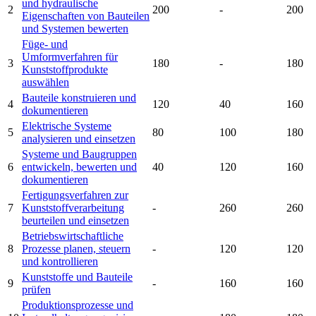
und hydraulische
2
200
-
200
Eigenschaften von Bauteilen
und Systemen bewerten
Füge- und
Umformverfahren für
3
180
-
180
Kunststoffprodukte
auswählen
Bauteile konstruieren und
4
120
40
160
dokumentieren
Elektrische Systeme
5
80
100
180
analysieren und einsetzen
Systeme und Baugruppen
6
entwickeln, bewerten und
40
120
160
dokumentieren
Fertigungsverfahren zur
7
Kunststoffverarbeitung
-
260
260
beurteilen und einsetzen
Betriebswirtschaftliche
8
Prozesse planen, steuern
-
120
120
und kontrollieren
Kunststoffe und Bauteile
9
-
160
160
prüfen
Produktionsprozesse und