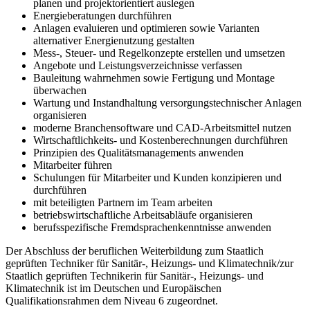
planen und projektorientiert aus­legen
Energieberatungen durchführen
Anlagen evaluieren und optimieren sowie Varianten
alternativer Energienutzung ge­stal­ten
Mess-, Steuer- und Regelkonzepte erstellen und umsetzen
Angebote und Leistungsverzeichnisse verfassen
Bauleitung wahrnehmen sowie Fertigung und Montage
überwachen
Wartung und Instandhaltung versorgungstechnischer Anlagen
organisieren
moderne Branchensoftware und CAD-Arbeitsmittel nutzen
Wirtschaftlichkeits- und Kostenberechnungen durchführen
Prinzipien des Qualitätsmanagements anwenden
Mitarbeiter führen
Schulungen für Mitarbeiter und Kunden konzipieren und
durchführen
mit beteiligten Partnern im Team arbeiten
betriebswirtschaftliche Arbeitsabläufe organisieren
berufsspezifische Fremdsprachenkenntnisse anwenden
Der Abschluss der beruflichen Weiterbildung zum Staatlich
geprüften Techniker für Sanitär-, Heizungs- und Klimatechnik/zur
Staat­lich geprüften Technikerin für Sanitär-, Heizungs- und
Klimatechnik ist im Deutschen und Euro­päischen
Qualifikationsrahmen dem Niveau 6 zugeordnet.