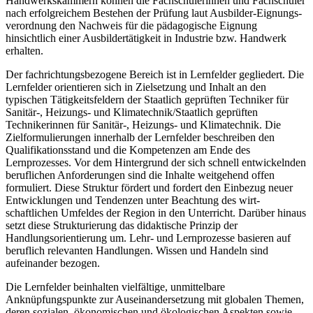
Handwerks­kam­mern können die Fachschülerinnen und Fachschüler
nach erfolgreichem Bestehen der Prüfung laut Ausbilder-Eignungs­
verordnung den Nachweis für die pädagogische Eignung
hinsichtlich einer Ausbildertätigkeit in Industrie bzw. Handwerk
erhalten.
Der fachrichtungsbezogene Bereich ist in Lernfelder gegliedert. Die
Lernfelder orientieren sich in Zielsetzung und Inhalt an den
typischen Tätigkeits­feldern der Staatlich geprüften Techniker für
Sanitär-, Heizungs- und Klimatechnik/Staatlich geprüften
Technikerinnen für Sanitär-, Heizungs- und Klimatechnik. Die
Zielformulierungen innerhalb der Lern­felder beschreiben den
Qualifikationsstand und die Kompetenzen am Ende des
Lernprozesses. Vor dem Hintergrund der sich schnell entwickelnden
beruflichen An­forderungen sind die Inhalte weitgehend offen
formuliert. Diese Struktur fördert und fordert den Einbezug neuer
Entwicklungen und Tendenzen unter Beachtung des wirt­
schaftlichen Umfeldes der Region in den Unterricht. Darüber hinaus
setzt diese Strukturierung das didaktische Prinzip der
Handlungsorientierung um. Lehr- und Lernprozesse basieren auf
beruflich relevanten Handlungen. Wissen und Handeln sind
aufeinander bezogen.
Die Lernfelder beinhalten vielfältige, unmittelbare
Anknüpfungspunkte zur Auseinander­setzung mit globalen Themen,
deren sozialen, ökonomischen und ökologischen Aspekten sowie