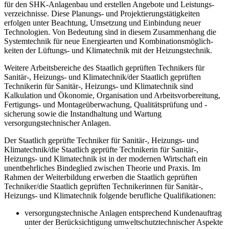
für den SHK-Anlagenbau und erstellen Angebote und Leistungs­
verzeichnisse. Diese Planungs- und Projektierungstätigkeiten
erfolgen unter Beach­tung, Umsetzung und Einbindung neuer
Technologien. Von Bedeutung sind in die­sem Zusammenhang die
Systemtechnik für neue Energiearten und Kombinations­möglich­
keiten der Lüftungs- und Klimatechnik mit der Heizungstechnik.
Weitere Arbeitsbereiche des Staatlich geprüften Technikers für
Sanitär-, Heizungs- und Klimatechnik/der Staatlich geprüften
Technikerin für Sanitär-, Heizungs- und Klima­technik sind
Kalkulation und Ökonomie, Organisation und Ar­beits­vorbereitung,
Fertigungs- und Montageüberwachung, Qualitätsprüfung und -
siche­rung sowie die Instandhaltung und Wartung
versorgungstechnischer Anlagen.
Der Staatlich geprüfte Techniker für Sanitär-, Heizungs- und
Klimatechnik/die Staatlich geprüfte Technikerin für Sanitär-,
Heizungs- und Klimatechnik ist in der modernen Wirtschaft ein
unentbehrliches Bindeglied zwischen Theorie und Praxis. Im
Rahmen der Weiterbildung erwerben die Staatlich geprüften
Techniker/die Staatlich geprüften Technikerinnen für Sanitär-,
Heizungs- und Klimatechnik folgende berufliche Qualifikationen:
versorgungstechnische Anlagen entsprechend Kundenauftrag
unter der Berück­sichtigung umweltschutztechnischer Aspekte