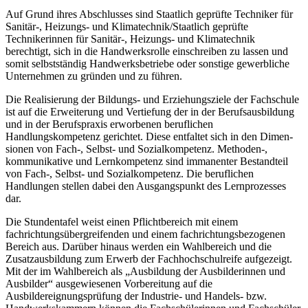
Auf Grund ihres Abschlusses sind Staatlich geprüfte Techniker für
Sanitär-, Heizungs- und Klimatechnik/Staatlich geprüfte
Technikerinnen für Sanitär-, Heizungs- und Klimatechnik
berechtigt, sich in die Handwerksrolle einschreiben zu lassen und
somit selbstständig Handwerksbetriebe oder sonstige gewerbliche
Unternehmen zu gründen und zu führen.
Die Realisierung der Bildungs- und Erziehungsziele der Fachschule
ist auf die Er­weiterung und Vertiefung der in der Berufsausbildung
und in der Berufspraxis erwor­benen beruflichen
Handlungskompetenz gerichtet. Diese entfaltet sich in den Dimen­
sionen von Fach-, Selbst- und Sozialkompetenz. Methoden-,
kommunikative und Lernkompetenz sind immanenter Bestandteil
von Fach-, Selbst- und Sozialkompetenz. Die beruflichen
Handlungen stellen dabei den Ausgangspunkt des Lernprozesses
dar.
Die Stundentafel weist einen Pflichtbereich mit einem
fachrichtungsübergreifenden und einem fachrichtungsbezogenen
Bereich aus. Darüber hinaus werden ein Wahlbereich und die
Zusatzausbildung zum Erwerb der Fachhochschul­reife aufgezeigt.
Mit der im Wahlbereich als „Ausbildung der Ausbilderinnen und
Ausbilder“ ausgewiesenen Vorbereitung auf die
Ausbildereignungsprüfung der Industrie- und Handels- bzw.