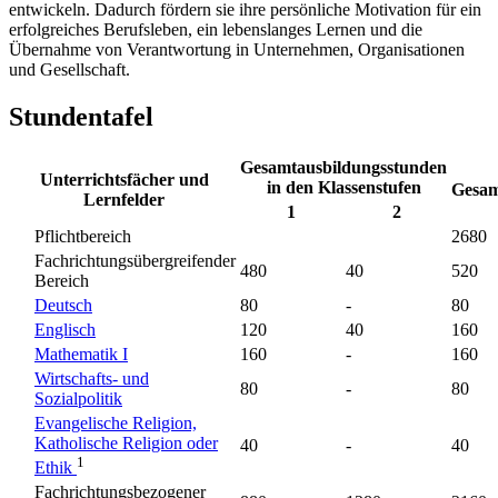
entwickeln. Dadurch fördern sie ihre persönliche Motivation für ein
erfolgreiches Berufsleben, ein lebenslanges Lernen und die
Übernahme von Verantwortung in Unternehmen, Organisationen
und Gesellschaft.
Stundentafel
Gesamtausbildungsstunden
Unterrichtsfächer und
in den Klassenstufen
Gesa
Lernfelder
1
2
Pflichtbereich
2680
Fachrichtungsübergreifender
480
40
520
Bereich
Deutsch
80
-
80
Englisch
120
40
160
Mathematik I
160
-
160
Wirtschafts- und
80
-
80
Sozialpolitik
Evangelische Religion,
Katholische Religion oder
40
-
40
1
Ethik
Fachrichtungsbezogener