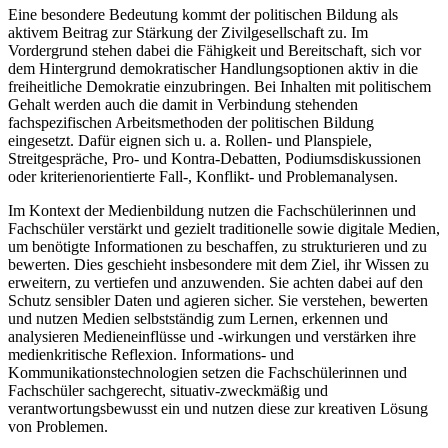
Eine besondere Bedeutung kommt der politischen Bildung als
aktivem Beitrag zur Stärkung der Zivilgesellschaft zu. Im
Vordergrund stehen dabei die Fähigkeit und Bereitschaft, sich vor
dem Hintergrund demokratischer Handlungsoptionen aktiv in die
freiheitliche Demokra­tie einzubringen. Bei Inhalten mit politischem
Gehalt werden auch die damit in Verbindung stehenden
fachspezifischen Arbeitsmethoden der politischen Bildung
eingesetzt. Dafür eignen sich u. a. Rollen- und Planspiele,
Streitgespräche, Pro- und Kontra-Debatten, Podiumsdiskussionen
oder kriterienorientierte Fall-, Konflikt- und Problemanalysen.
Im Kontext der Medienbildung nutzen die Fachschülerinnen und
Fachschüler verstärkt und gezielt traditionelle sowie digitale Medien,
um benötigte Informationen zu beschaffen, zu strukturieren und zu
bewerten. Dies geschieht insbesondere mit dem Ziel, ihr Wissen zu
erweitern, zu vertiefen und anzuwenden. Sie achten dabei auf den
Schutz sensibler Daten und agieren sicher. Sie verstehen, bewerten
und nutzen Medien selbstständig zum Lernen, erkennen und
analysieren Medieneinflüsse und -wirkungen und verstärken ihre
medien­kritische Reflexion. Informations- und
Kommunikationstechnologien setzen die Fachschüle­rinnen und
Fachschüler sachgerecht, situativ-zweckmäßig und
verantwortungsbewusst ein und nutzen diese zur kreativen Lösung
von Problemen.