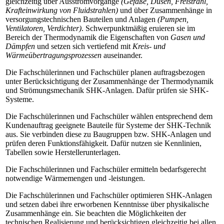
gleichzeitig über Ausströmvorgänge
(Gefäße, Düsen, Freistrahl,
Krafteinwirkung von Fluidstrahlen)
und über Zusammenhänge in
versorgungstechnischen Bauteilen und Anlagen
(Pumpen,
Ventilatoren, Verdichter)
. Schwerpunktmäßig eruieren sie im
Bereich der Thermodynamik die Eigenschaften von
Gasen und
Dämpfen
und setzen sich vertiefend mit
Kreis- und
Wärmeübertragungsprozessen
auseinander.
Die Fachschülerinnen und Fachschüler planen auftragsbezogen
unter Berücksichtigung der Zusammenhänge der Thermodynamik
und Strömungsmechanik SHK-Anlagen. Dafür prüfen sie SHK-
Systeme.
Die Fachschülerinnen und Fachschüler wählen entsprechend dem
Kundenauftrag geeignete Bauteile für Systeme der SHK-Technik
aus. Sie verbinden diese zu Baugruppen bzw. SHK-Anlagen und
prüfen deren Funktionsfähigkeit. Dafür nutzen sie Kennlinien,
Tabellen sowie Herstellerunterlagen.
Die Fachschülerinnen und Fachschüler ermitteln bedarfsgerecht
notwendige Wärmemengen und -leistungen.
Die Fachschülerinnen und Fachschüler optimieren SHK-Anlagen
und setzen dabei ihre erworbenen Kenntnisse über physikalische
Zusammenhänge ein. Sie beachten die Möglichkeiten der
technischen Realisierung und berücksichtigen gleichzeitig bei allen