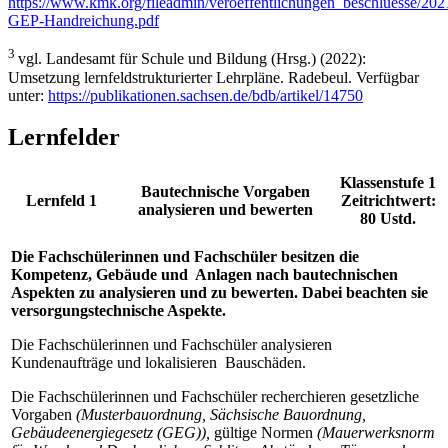
https://www.kmk.org/fileadmin/veroeffentlichungen_beschluesse/20
GEP-Handreichung.pdf
3
vgl. Landesamt für Schule und Bildung (Hrsg.) (2022):
Umsetzung lernfeldstrukturierter Lehrpläne. Radebeul. Verfügbar
unter:
https://publikationen.sachsen.de/bdb/artikel/14750
Lernfelder
Klassenstufe 1
Bautechnische Vorgaben
Lernfeld 1
Zeitrichtwert:
analysieren und bewerten
80 Ustd.
Die Fachschülerinnen und Fachschüler besitzen die
Kompetenz, Gebäude und Anlagen nach bautechnischen
Aspekten zu analysieren und zu bewerten. Dabei beachten sie
versorgungstechnische Aspekte.
Die Fachschülerinnen und Fachschüler analysieren
Kundenaufträge und lokalisieren Bauschäden.
Die Fachschülerinnen und Fachschüler recherchieren gesetzliche
Vorgaben
(Musterbauordnung, Sächsische Bauordnung,
Gebäudeenergiegesetz (GEG)),
gültige Normen
(Mauerwerksnorm