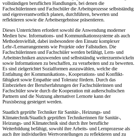
vollständigen beruflichen Handlungen, bei denen die
Fachschülerinnen und Fach­schüler die Arbeitsprozesse selbstständig
und eigenverantwortlich planen, durch­führen, bewerten und
reflektieren sowie die Arbeitsergebnisse präsentieren.
Dieses Unterrichten erfordert sowohl die Anwendung moderner
Medien bzw. Infor­mations- und Kommunikationssysteme als auch
Methodenvielfalt, dabei insbeson­dere den Einsatz komplexer
Lehr-/Lernarrangements wie Projekte oder Fallstudien. Die
Fachschülerinnen und Fachschüler werden befähigt, Lern- und
Arbeitstechniken anzuwenden und selbstständig weiterzuentwickeln
sowie Informationen zu beschaf­fen, zu verarbeiten und zu bewerten.
Es sind zielgerichtet Sozialformen auszu­wählen, welche die
Entfaltung der Kommunikations-, Kooperations- und Konflikt­
fähigkeit sowie Empathie und Toleranz fördern. Durch das
Einbeziehen der Berufs­erfahrungen der Fachschülerinnen und
Fachschüler sowie durch die Kooperation mit außerschulischen
Partnern und die Nutzung alternativer Lernorte kann der
Praxisbezug gesteigert werden.
Staatlich geprüfte Techniker für Sanitär-, Heizungs- und
Klimatechnik/Staatlich geprüften Technikerinnen für Sanitär-,
Heizungs- und Klimatechnik sind durch ihre berufliche
Weiterbildung befähigt, sowohl ihre Arbeits- und Lernprozesse als
auch ihre individuellen Wertvorstellungen zu reflektieren und zu