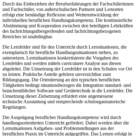
Durch das Einbeziehen der Berufserfahrungen der Fachschülerinnen
und Fachschüler, von außerschulischen Partnern und Lernorten
erfolgt eine beständige Reflexion und Weiterentwicklung der
individuellen beruflichen Handlungskompetenz. Die kontinuierliche
Abstimmung und Kooperation zwischen den beteiligten Lehrkräften
des fachrichtungs­übergreifenden und fachrichtungsbezogenen
Bereiches ist unabdingbar.
Die Lernfelder sind für den Unterricht durch Lernsituationen, die
exemplarisch für berufliche Handlungssituationen stehen, zu
untersetzen. Lernsituationen konkre­tisieren die Vorgaben des
Lernfeldes und werden mittels curricularer Analyse aus diesen
abgeleitet. Die Umsetzung der Lernfelder ist in den Schu­len vor Ort
zu leisten. Praktische Anteile gehören unverzichtbar zum
Bildungsgang. Die Orientierung an den typischen beruflichen
Tätigkeiten bedingt situationsbezogen die Integration standard- und
branchenüblicher Software und Gerätetechnik in die Lernfelder. Die
Umsetzung dieser Zielsetzung erfordert eine angemessene
technische Ausstattung und entsprechende schulorganisatorische
Regelungen.
Die Ausprägung beruflicher Handlungskompetenz wird durch
handlungsorientierten Unterricht gefördert. Dabei werden über die
Lernsituationen Aufgaben- und Problem­stellungen aus der
beruflichen Praxis im Unterricht aufgegriffen. Das Lernen erfolgt in