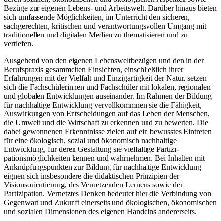
Bezüge zur eigenen Lebens- und Arbeitswelt. Darüber hinaus bieten
sich umfassende Möglichkeiten, im Unterricht den sicheren,
sachgerechten, kritischen und verantwortungsvollen Umgang mit
traditionellen und digitalen Medien zu thematisieren und zu
vertiefen.
Ausgehend von den eigenen Lebensweltbezügen und den in der
Berufspraxis gesammel­ten Einsichten, einschließlich ihrer
Erfahrungen mit der Vielfalt und Einzigartigkeit der Natur, setzen
sich die Fachschülerinnen und Fachschüler mit lokalen, regionalen
und globalen Entwicklungen auseinander. Im Rahmen der Bildung
für nachhaltige Entwicklung vervollkommnen sie die Fähigkeit,
Auswirkungen von Entscheidungen auf das Leben der Menschen,
die Umwelt und die Wirtschaft zu erkennen und zu bewerten. Die
dabei gewonnenen Erkenntnisse zielen auf ein bewusstes Eintreten
für eine ökologisch, sozial und ökonomisch nachhaltige
Entwicklung, für deren Gestaltung sie vielfältige Partizi­
pationsmöglichkeiten kennen und wahrnehmen. Bei Inhalten mit
Anknüpfungspunkten zur Bildung für nachhaltige Entwicklung
eignen sich insbesondere die didaktischen Prinzipien der
Visionsorientierung, des Vernetzenden Lernens sowie der
Partizipation. Vernetztes Denken bedeutet hier die Verbindung von
Gegenwart und Zukunft einerseits und ökolo­gischen, ökonomischen
und sozialen Dimensionen des eigenen Handelns andererseits.