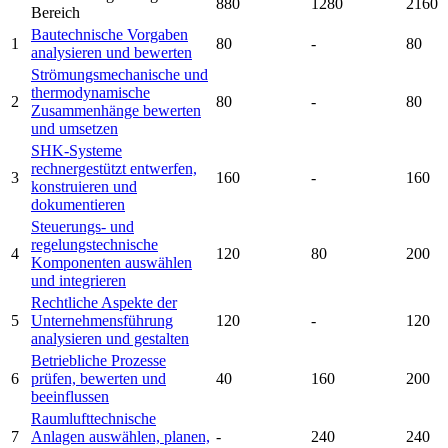
880
1280
2160
Bereich
Bautechnische Vorgaben
1
80
-
80
analysieren und bewerten
Strömungsmechanische und
thermodynamische
2
80
-
80
Zusammenhänge bewerten
und umsetzen
SHK-Systeme
rechnergestützt entwerfen,
3
160
-
160
konstruieren und
dokumentieren
Steuerungs- und
regelungstechnische
4
120
80
200
Komponenten auswählen
und integrieren
Rechtliche Aspekte der
5
Unternehmensführung
120
-
120
analysieren und gestalten
Betriebliche Prozesse
6
prüfen, bewerten und
40
160
200
beeinflussen
Raumlufttechnische
7
Anlagen auswählen, planen,
-
240
240