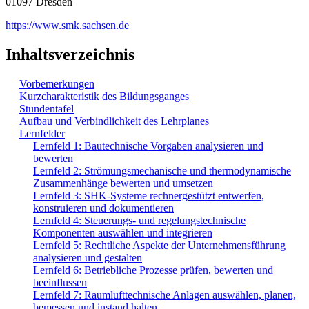
01097 Dresden
https://www.smk.sachsen.de
Inhaltsverzeichnis
Vorbemerkungen
Kurzcharakteristik des Bildungsganges
Stundentafel
Aufbau und Verbindlichkeit des Lehrplanes
Lernfelder
Lernfeld 1: Bautechnische Vorgaben analysieren und
bewerten
Lernfeld 2: Strömungsmechanische und thermodynamische
Zusammenhänge bewerten und umsetzen
Lernfeld 3: SHK-Systeme rechnergestützt entwerfen,
konstruieren und dokumentieren
Lernfeld 4: Steuerungs- und regelungstechnische
Komponenten auswählen und integrieren
Lernfeld 5: Rechtliche Aspekte der Unternehmensführung
analysieren und gestalten
Lernfeld 6: Betriebliche Prozesse prüfen, bewerten und
beeinflussen
Lernfeld 7: Raumlufttechnische Anlagen auswählen, planen,
bemessen und instand halten