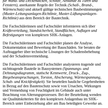
für Wand- und Deckendicken, Schlitze, Abstände zu Türen und
Fenstern)
, anerkannte Regeln der Technik
(Schall-, Brand-,
Wärmeschutz)
und aktuell gültige technischen Baubestimmungen
(Muster-Leitungsanlagen-Richtlinie, Muster-Lüftungsanlagen-
Richtlinie)
aus dem Bereich der Bautechnik.
Die Fachschülerinnen und Fachschüler informieren sich über
Kräfteverteilung, Standsicherheit, Standflächen, Auflagen und
Befestigungen
von komplexen SHK-Anlagen.
Die Fachschülerinnen und Fachschüler planen die Analyse,
Dokumentation und Bewertung der Bauschäden. Sie beraten die
Auftraggeber über technische Lösungen der Schadensbehebung
und der Schadensvermeidung.
Die Fachschülerinnen und Fachschüler analysieren tragende und
nichttragende Bauteile in Bausystemen
(Spannungs- und
Dehnungsdiagramm, statische Kennwerte, Druck-, Zug-,
Biegebeanspruchungen, Torsion, Abscherung, Wärmespannung,
Schub- und Knickfestigkeit)
. Sie beurteilen bauliche Gegebenheiten
in Bezug auf den Bautenschutz sowie von Ursachen, Wirkungen
und Vermeidung von Feuchtigkeit im Gebäude auch unter
Beachtung von Alterungsprozessen. Bei der Beurteilung wenden
sie Qualitätskriterien für den komplexen Anlagenbau im SHK-
Bereich unter Einbeziehung aller am Bau beteiligten Gewerke an.