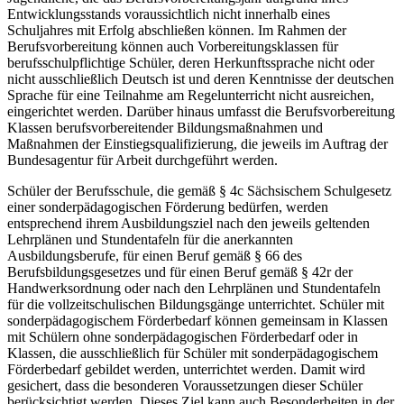
Entwicklungsstands voraussichtlich nicht innerhalb eines
Schuljahres mit Erfolg abschließen können. Im Rahmen der
Berufsvorbereitung können auch Vorbereitungsklassen für
berufsschulpflichtige Schüler, deren Herkunftssprache nicht oder
nicht ausschließlich Deutsch ist und deren Kenntnisse der deutschen
Sprache für eine Teilnahme am Regelunterricht nicht ausreichen,
eingerichtet werden. Darüber hinaus umfasst die Berufsvorbereitung
Klassen berufsvorbereitender Bildungsmaßnahmen und
Maßnahmen der Einstiegsqualifizierung, die jeweils im Auftrag der
Bundesagentur für Arbeit durchgeführt werden.
Schüler der Berufsschule, die gemäß § 4c Sächsischem Schulgesetz
einer sonderpädagogischen Förderung bedürfen, werden
entsprechend ihrem Ausbildungsziel nach den jeweils geltenden
Lehrplänen und Stundentafeln für die anerkannten
Ausbildungsberufe, für einen Beruf gemäß § 66 des
Berufsbildungsgesetzes und für einen Beruf gemäß § 42r der
Handwerksordnung oder nach den Lehrplänen und Stundentafeln
für die vollzeitschulischen Bildungsgänge unterrichtet. Schüler mit
sonderpädagogischem Förderbedarf können gemeinsam in Klassen
mit Schülern ohne sonderpädagogischen Förderbedarf oder in
Klassen, die ausschließlich für Schüler mit sonderpädagogischem
Förderbedarf gebildet werden, unterrichtet werden. Damit wird
gesichert, dass die besonderen Voraussetzungen dieser Schüler
berücksichtigt werden. Dieses Ziel kann auch Besonderheiten in der