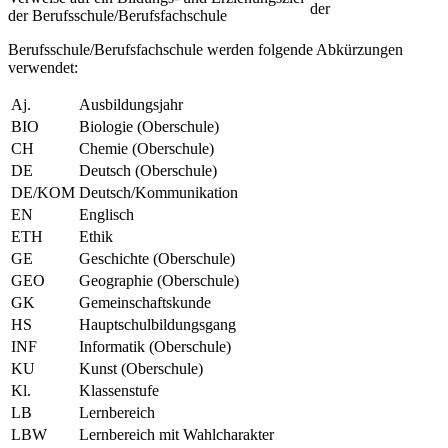
der
der Berufsschule/Berufsfachschule
Berufsschule/Berufsfachschule werden folgende Abkürzungen
verwendet:
Aj.
Ausbildungsjahr
BIO
Biologie (Oberschule)
CH
Chemie (Oberschule)
DE
Deutsch (Oberschule)
DE/KOM
Deutsch/Kommunikation
EN
Englisch
ETH
Ethik
GE
Geschichte (Oberschule)
GEO
Geographie (Oberschule)
GK
Gemeinschaftskunde
HS
Hauptschulbildungsgang
INF
Informatik (Oberschule)
KU
Kunst (Oberschule)
Kl.
Klassenstufe
LB
Lernbereich
LBW
Lernbereich mit Wahlcharakter