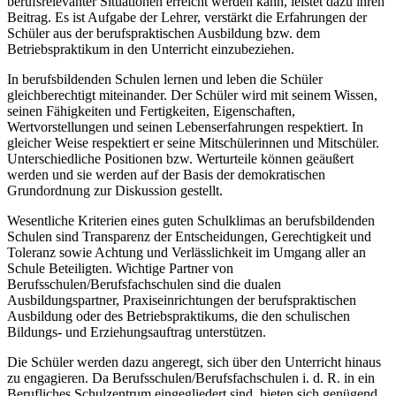
berufsrelevanter Situationen erreicht werden kann, leistet dazu ihren
Beitrag. Es ist Aufgabe der Lehrer, verstärkt die Erfahrungen der
Schüler aus der berufspraktischen Ausbildung bzw. dem
Betriebspraktikum in den Unterricht einzubeziehen.
In berufsbildenden Schulen lernen und leben die Schüler
gleichberechtigt miteinander. Der Schüler wird mit seinem Wissen,
seinen Fähigkeiten und Fertigkeiten, Eigenschaften,
Wertvorstellungen und seinen Lebenserfahrungen respektiert. In
gleicher Weise respektiert er seine Mitschülerinnen und Mitschüler.
Unterschiedliche Positionen bzw. Werturteile können geäußert
werden und sie werden auf der Basis der demokratischen
Grundordnung zur Diskussion gestellt.
Wesentliche Kriterien eines guten Schulklimas an berufsbildenden
Schulen sind Transparenz der Entscheidungen, Gerechtigkeit und
Toleranz sowie Achtung und Verlässlichkeit im Umgang aller an
Schule Beteiligten. Wichtige Partner von
Berufsschulen/Berufsfachschulen sind die dualen
Ausbildungspartner, Praxiseinrichtungen der berufspraktischen
Ausbildung oder des Betriebspraktikums, die den schulischen
Bildungs- und Erziehungsauftrag unterstützen.
Die Schüler werden dazu angeregt, sich über den Unterricht hinaus
zu engagieren. Da Berufsschulen/Berufsfachschulen i. d. R. in ein
Berufliches Schulzentrum eingegliedert sind, bieten sich genügend