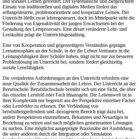
und soziales Lernen gefördert. Der systematische und zielgerichtete
Einsatz von traditionellen und digitalen Medien fördert das
selbstgesteuerte, problemorientierte und kooperative Lernen. Der
Unterricht bleibt zwar lehrergesteuert, doch im Mittelpunkt steht die
Förderung von Eigenaktivität der jungen Erwachsenen bei der
Gestaltung des Lernprozesses. Eine derart veränderte Lehr- und
Lernkultur prägt die Unterrichtsgestaltung.
Eine von Kooperation und gegenseitigem Verständnis geprägte
Lernatmosphäre an der Schule, in der die Lehrer Vertrauen in die
Leistungsfähigkeit ihrer Schüler haben, trägt nicht nur zur besseren
Problemlösung im Unterricht bei, sondern fördert gleichzeitig
soziale Lernfähigkeit.
Die veränderten Anforderungen an den Unterricht erfordern eine
neue Qualität der Zusammenarbeit der Lehrer. Der Unterricht an der
Berufsschule/ Berufsfachschule bemüht sich um eine Sicht, die über
das einzelne Lernfeld oder Fach hinausgeht. Die Lebenswelt ist in
ihrer Komplexität nur begrenzt aus der Perspektive einzelner Fächer
oder Lernfelder zu erfassen. Die Verbindung von
berufsübergreifendem und -bezogenem Bereich trägt dazu bei,
andere Perspektiven einzunehmen, Bekanntes und Neuartiges in
Beziehung zu setzen und nach möglichen gemeinsamen Lösungen
zu suchen. Eine möglichst ausgeprägte Praxisnähe der Ausbildung,
die unter anderem durch die Integration oder Simulation