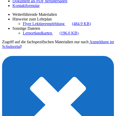
Dokument als PDF herunterladen
Kontaktformular
Weiterführende Materialien
Hinweise zum Lehrplan
Flyer Lektüreempfehlung
(484.9 KB)
Sonstige Dateien
Lernortlandkarten
(196.0 KB)
Zugriff auf die fachspezifischen Materialien nur nach
Anmeldung im
Schulportal
!