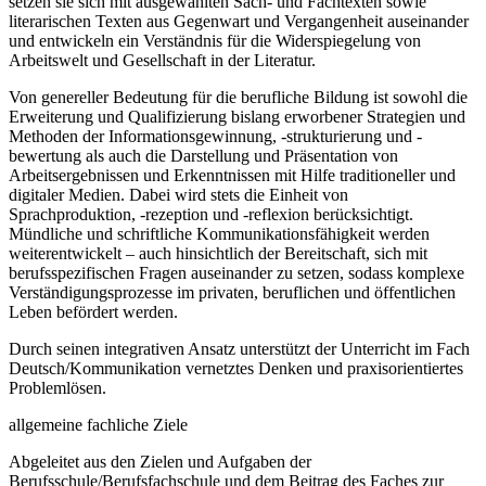
setzen sie sich mit ausgewählten Sach- und Fachtexten sowie
literarischen Texten aus Gegenwart und Vergangenheit auseinander
und entwickeln ein Verständnis für die Widerspiegelung von
Arbeitswelt und Gesellschaft in der Literatur.
Von genereller Bedeutung für die berufliche Bildung ist sowohl die
Erweiterung und Qualifizierung bislang erworbener Strategien und
Methoden der Informationsgewinnung, -strukturierung und -
bewertung als auch die Darstellung und Präsentation von
Arbeitsergebnissen und Erkenntnissen mit Hilfe traditioneller und
digitaler Medien. Dabei wird stets die Einheit von
Sprachproduktion, -rezeption und -reflexion berücksichtigt.
Mündliche und schriftliche Kommunikationsfähigkeit werden
weiterentwickelt – auch hinsichtlich der Bereitschaft, sich mit
berufsspezifischen Fragen auseinander zu setzen, sodass komplexe
Verständigungsprozesse im privaten, beruflichen und öffentlichen
Leben befördert werden.
Durch seinen integrativen Ansatz unterstützt der Unterricht im Fach
Deutsch/Kommunikation vernetztes Denken und praxisorientiertes
Problemlösen.
allgemeine fachliche Ziele
Abgeleitet aus den Zielen und Aufgaben der
Berufsschule/Berufsfachschule und dem Beitrag des Faches zur