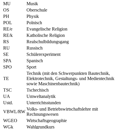
MU
Musik
OS
Oberschule
PH
Physik
POL
Polnisch
RE/e
Evangelische Religion
RE/k
Katholische Religion
RS
Realschulbildungsgang
RU
Russisch
SE
Schülerexperiment
SPA
Spanisch
SPO
Sport
Technik (mit den Schwerpunkten Bautechnik,
TE
Elektrotechnik, Gestaltungs- und Medientechnik
sowie Maschinenbautechnik)
TSC
Tschechisch
UA
Umweltanalytik
Ustd.
Unterrichtsstunden
Volks- und Betriebswirtschaftslehre mit
VBWL/RW
Rechnungswesen
WGEO
Wirtschaftsgeographie
WGk
Wahlgrundkurs