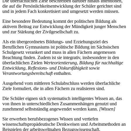
Die überfachlichen Ziele beschreiben darüber hinaus Intentionen,
die auf die Persönlichkeitsentwicklung der Schüler gerichtet sind
und in jedem Fach konkretisiert und umgesetzt werden müssen.
Eine besondere Bedeutung kommt der politischen Bildung als
aktivem Beitrag zur Entwicklung der Mündigkeit junger Menschen
und zur Stärkung der Zivilgesellschaft zu.
Als ein übergeordnetes Bildungs- und Erziehungsziel des
Beruflichen Gymnasiums ist politische Bildung im Sächsischen
Schulgesetz verankert und muss in allen Fächern angemessen
Beachtung finden. Zudem ist sie integrativ, insbesondere in den
überfachlichen Zielen
Werteorientierung
,
Bildung für nachhaltige
Entwicklung
,
Reflexions- und Diskursfähigkeit
sowie
Verantwortungsbereitschaft
enthalten.
Ausgehend vom mittleren Schulabschluss werden überfachliche
Ziele formuliert, die in allen Fächern zu realisieren sind.
Die Schüler eignen sich systematisch intelligentes Wissen an, das
von ihnen in unterschiedlichen Zusammenhängen genutzt und
zunehmend selbstständig angewendet werden kann.
[Wissen]
Sie erwerben berufsbezogenes Wissen und vertiefen
wissenschaftspropädeutische Denkweisen und Arbeitsmethoden an
Beispielen der arbeitsweltnahen Bezugswissenschaft.