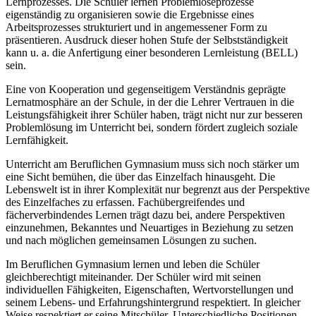
Lernprozesses. Die Schüler lernen Problemlöseprozesse
eigenständig zu organisieren sowie die Ergebnisse eines
Arbeitsprozesses strukturiert und in angemessener Form zu
präsentieren. Ausdruck dieser hohen Stufe der Selbstständigkeit
kann u. a. die Anfertigung einer besonderen Lernleistung (BELL)
sein.
Eine von Kooperation und gegenseitigem Verständnis geprägte
Lernatmosphäre an der Schule, in der die Lehrer Vertrauen in die
Leistungsfähigkeit ihrer Schüler haben, trägt nicht nur zur besseren
Problemlösung im Unterricht bei, sondern fördert zugleich soziale
Lernfähigkeit.
Unterricht am Beruflichen Gymnasium muss sich noch stärker um
eine Sicht bemühen, die über das Einzelfach hinausgeht. Die
Lebenswelt ist in ihrer Komplexität nur begrenzt aus der Perspektive
des Einzelfaches zu erfassen. Fachübergreifendes und
fächerverbindendes Lernen trägt dazu bei, andere Perspektiven
einzunehmen, Bekanntes und Neuartiges in Beziehung zu setzen
und nach möglichen gemeinsamen Lösungen zu suchen.
Im Beruflichen Gymnasium lernen und leben die Schüler
gleichberechtigt miteinander. Der Schüler wird mit seinen
individuellen Fähigkeiten, Eigenschaften, Wertvorstellungen und
seinem Lebens- und Erfahrungshintergrund respektiert. In gleicher
Weise respektiert er seine Mitschüler. Unterschiedliche Positionen