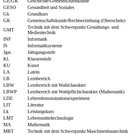
GE/GK
Geschichte/Gemeinschaftskunde
GESO
Gesundheit und Soziales
Gk
Grundkurs
GK
Gemeinschaftskunde/Rechtserziehung (Oberschule)
Technik mit dem Schwerpunkt Gestaltungs- und
GMT
Medientechnik
INF
Informatik
IS
Informatiksysteme
Jgst.
Jahrgangsstufe
Kl.
Klassenstufe
KU
Kunst
LA
Latein
LB
Lernbereich
LBW
Lernbereich mit Wahlcharakter
LBWP
Lernbereich mit Wahlpflichtcharakter (Mathematik)
LDE
Lehrerdemonstrationsexperiment
LIT
Literatur
Lk
Leistungskurs
LMT
Lebensmitteltechnologie
MA
Mathematik
MBT
Technik mit dem Schwerpunkt Maschinenbautechnik