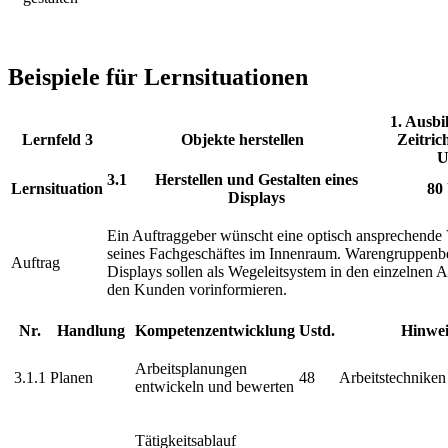
Beispiele für Lernsituationen
1. Ausbi
Lernfeld 3
Objekte herstellen
Zeitric
U
3.1
Herstellen und Gestalten eines
Lernsituation
80 
Displays
Ein Auftraggeber wünscht eine optisch ansprechende
seines Fachgeschäftes im Innenraum. Warengruppen
Auftrag
Displays sollen als Wegeleitsystem in den einzelnen 
den Kunden vorinformieren.
Nr.
Handlung
Kompetenzentwicklung
Ustd.
Hinwei
Arbeitsplanungen
3.1.1
Planen
48
Arbeitstechniken
entwickeln und bewerten
Tätigkeitsablauf