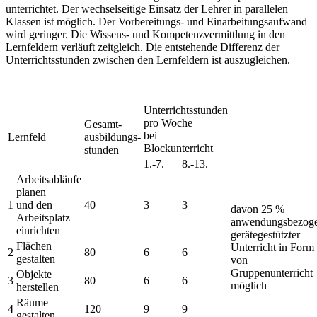
unterrichtet. Der wechselseitige Einsatz der Lehrer in parallelen
Klassen ist möglich. Der Vorbereitungs- und Einarbeitungsaufwand
wird geringer. Die Wissens- und Kompetenzvermittlung in den
Lernfeldern verläuft zeitgleich. Die entstehende Differenz der
Unterrichtsstunden zwischen den Lernfeldern ist auszugleichen.
Unterrichtsstunden
pro Woche
Gesamt-
bei
Lernfeld
ausbildungs-
Blockunterricht
stunden
1.-7.
8.-13.
Arbeitsabläufe
planen
1
und den
40
3
3
davon 25 %
Arbeitsplatz
anwendungsbezog
einrichten
gerätegestützter
Flächen
Unterricht in Form
2
80
6
6
gestalten
von
Gruppenunterricht
Objekte
3
80
6
6
möglich
herstellen
Räume
4
120
9
9
gestalten