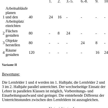
1.
2.
3.-5.
6.-8.
9.
10
Arbeitsabläufe
planen
1
und den
40
24
16
-
-
-
-
Arbeitsplatz
einrichten
Flächen
2
80
-
8
24
-
-
-
gestalten
Objekte
3
80
-
-
-
24
8
-
herstellen
Räume
4
120
-
-
-
-
16
24
gestalten
Variante II
Bewertung:
Die Lernfelder 1 und 4 werden im 1. Halbjahr, die Lernfelder 2 und
3 im 2. Halbjahr parallel unterrichtet. Der wechselseitige Einsatz der
Lehrer in parallelen Klassen ist möglich, Vorbereitungs- und
Einarbeitungsaufwand sind geringer. Die entstehende Differenz der
Unterrichtsstunden zwischen den Lernfeldern ist auszugleichen.