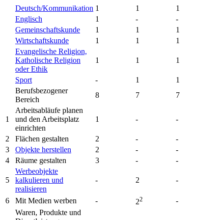
Deutsch/Kommunikation
1
1
1
Englisch
1
-
-
Gemeinschaftskunde
1
1
1
Wirtschaftskunde
1
1
1
Evangelische Religion,
Katholische Religion
1
1
1
oder Ethik
Sport
-
1
1
Berufsbezogener
8
7
7
Bereich
Arbeitsabläufe planen
1
und den Arbeitsplatz
1
-
-
einrichten
2
Flächen gestalten
2
-
-
3
Objekte herstellen
2
-
-
4
Räume gestalten
3
-
-
Werbeobjekte
5
kalkulieren und
-
2
-
realisieren
2
6
Mit Medien werben
-
-
2
Waren, Produkte und