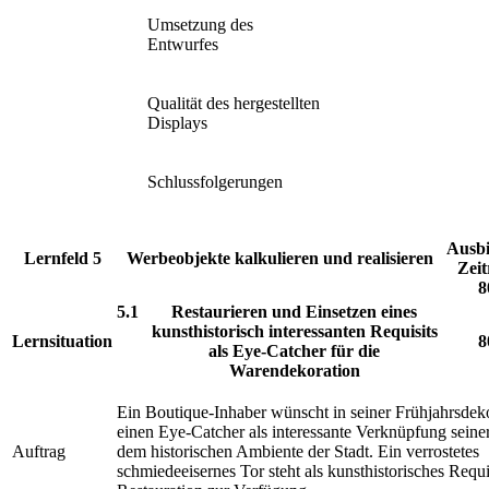
Umsetzung des
Entwurfes
Qualität des hergestellten
Displays
Schlussfolgerungen
Ausbi
Lernfeld 5
Werbeobjekte kalkulieren und realisieren
Zeit
8
5.1
Restaurieren und Einsetzen eines
kunsthistorisch interessanten Requisits
Lernsituation
8
als Eye-Catcher für die
Warendekoration
Ein Boutique-Inhaber wünscht in seiner Frühjahrsdek
einen Eye-Catcher als interessante Verknüpfung seine
Auftrag
dem historischen Ambiente der Stadt. Ein verrostetes
schmiedeeisernes Tor steht als kunsthistorisches Requi