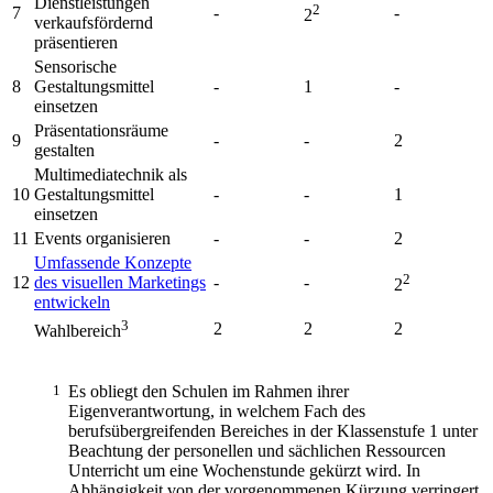
Dienstleistungen
2
7
-
-
2
verkaufsfördernd
präsentieren
Sensorische
8
Gestaltungsmittel
-
1
-
einsetzen
Präsentationsräume
9
-
-
2
gestalten
Multimediatechnik als
10
Gestaltungsmittel
-
-
1
einsetzen
11
Events organisieren
-
-
2
Umfassende Konzepte
2
12
des visuellen Marketings
-
-
2
entwickeln
3
2
2
2
Wahlbereich
1
Es obliegt den Schulen im Rahmen ihrer
Eigenverantwortung, in welchem Fach des
berufsübergreifenden Bereiches in der Klassenstufe 1 unter
Beachtung der personellen und sächlichen Ressourcen
Unterricht um eine Wochenstunde gekürzt wird. In
Abhängigkeit von der vorgenommenen Kürzung verringert