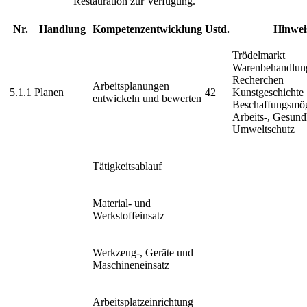
Restauration zur Verfügung.
Nr.
Handlung
Kompetenzentwicklung
Ustd.
Hinwei
Trödelmarkt
Warenbehandlung
Recherchen
Arbeitsplanungen
5.1.1
Planen
42
Kunstgeschichte
entwickeln und bewerten
Beschaffungsmög
Arbeits-, Gesund
Umweltschutz
Tätigkeitsablauf
Material- und
Werkstoffeinsatz
Werkzeug-, Geräte und
Maschineneinsatz
Arbeitsplatzeinrichtung