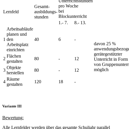
Unterrichtsstunden
pro Woche
Gesamt-
bei
Lernfeld
ausbildungs-
Blockunterricht
stunden
1.- 7.
8.- 13.
Arbeitsabläufe
planen und
1
den
40
6
-
davon 25 %
Arbeitsplatz
anwendungsbezog
einrichten
gerätegestützter
Flächen
2
80
-
12
Unterricht in Form
gestalten
von Gruppenunterr
Objekte
möglich
3
80
-
12
herstellen
Räume
4
120
18
-
gestalten
Variante III
Bewertung:
Alle Lernfelder werden über das gesamte Schuljahr parallel