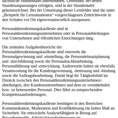
sächsische Stundentafel übernommen. Lernfelder, bei denen
Stundenanpassungen erfolgten, sind in der Stundentafel
gekennzeichnet. Bei der Umsetzung dieser Lernfelder sind die unter
„Beispiele für Lernsituationen“ vorgeschlagenen Zeitrichtwerte in
den Schulen vor Ort eigenverantwortlich anzupassen.
Personaldienstleistungskaufleute sind in
Personaldienstleistungsunternehmen oder in Personalabteilungen
von Unternehmen und öffentlichen Einrichtungen tätig.
Die zentralen Aufgabenbereiche der
Personaldienstleistungskaufleute sind einerseits die
Personalgewinnung und -einstellung, die Personaleinsatzplanung
und -durchführung sowie die Personalsachbearbeitung,
Personalführung und -entwicklung. Andererseits haben sie ebenfalls
Verantwortung für die Kundengewinnung, -betreuung und -bindung
sowie die Auftragsbearbeitung. Damit liegt ihr Tätigkeitsfeld im
Dreieck zwischen den Personaldienstleistungsunternehmen/-
abteilungen, den Kundenunternehmen und dem zu vermittelnden
bzw. zu betreuenden Personal. Dies führt zu entsprechenden
Kompetenzanforderungen.
Personaldienstleistungskaufleute benötigen in den Bereichen
Kommunikation, Moderation und Konfliktlösung ein hohes Maß an
Sicherheit. Sie entwickeln Analysefähigkeit in Bezug auf
Bewerberprofile, Arbeitsplatzanforderungen im