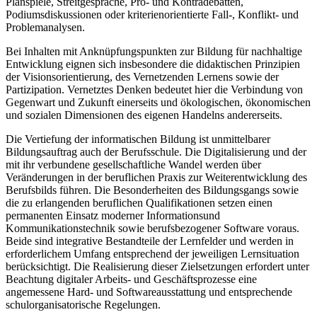
Planspiele, Streitgespräche, Pro- und Kontradebatten,
Podiumsdiskussionen oder kriterienorientierte Fall-, Konflikt- und
Problemanalysen.
Bei Inhalten mit Anknüpfungspunkten zur Bildung für nachhaltige
Entwicklung eignen sich insbesondere die didaktischen Prinzipien
der Visionsorientierung, des Vernetzenden Lernens sowie der
Partizipation. Vernetztes Denken bedeutet hier die Verbindung von
Gegenwart und Zukunft einerseits und ökologischen, ökonomischen
und sozialen Dimensionen des eigenen Handelns andererseits.
Die Vertiefung der informatischen Bildung ist unmittelbarer
Bildungsauftrag auch der Berufsschule. Die Digitalisierung und der
mit ihr verbundene gesellschaftliche Wandel werden über
Veränderungen in der beruflichen Praxis zur Weiterentwicklung des
Berufsbilds führen. Die Besonderheiten des Bildungsgangs sowie
die zu erlangenden beruflichen Qualifikationen setzen einen
permanenten Einsatz moderner Informationsund
Kommunikationstechnik sowie berufsbezogener Software voraus.
Beide sind integrative Bestandteile der Lernfelder und werden in
erforderlichem Umfang entsprechend der jeweiligen Lernsituation
berücksichtigt. Die Realisierung dieser Zielsetzungen erfordert unter
Beachtung digitaler Arbeits- und Geschäftsprozesse eine
angemessene Hard- und Softwareausstattung und entsprechende
schulorganisatorische Regelungen.