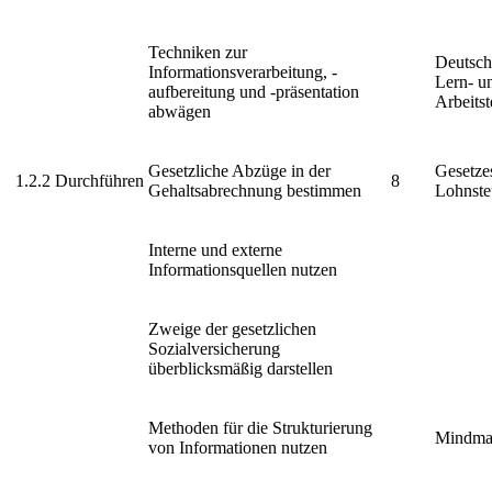
Techniken zur
Deutsc
Informationsverarbeitung, -
Lern- u
aufbereitung und -präsentation
Arbeits
abwägen
Gesetzliche Abzüge in der
Gesetze
1.2.2
Durchführen
8
Gehaltsabrechnung bestimmen
Lohnste
Interne und externe
Informationsquellen nutzen
Zweige der gesetzlichen
Sozialversicherung
überblicksmäßig darstellen
Methoden für die Strukturierung
Mindm
von Informationen nutzen