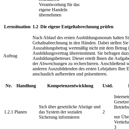
Verantwortung für das
eigene Handeln
übernehmen
Lernsituation
1.2
Die eigene Entgeltabrechnung prüfen
Nach Ablauf des ersten Ausbildungsmonats halten Sie 
Gehaltsabrechnung in den Händen. Dabei stellen Sie f
Auszahlungsbetrag wertmäßig nicht mit dem Betrag 
Ausbildungsvertrag übereinstimmt. Sie befragen daz
Auftrag
Ausbildungsbetreuer. Dieser erteilt Ihnen die Aufgab
der Abweichungen zu recherchieren. Anschließend sol
anderen Auszubildenden des ersten Lehrjahres Ihre 
anschaulich aufbereiten und präsentieren.
Nr.
Handlung
Kompetenzentwicklung
Ustd.
Internet
Gesetzes
Sich über gesetzliche Abzüge und
Betrieb
1.2.1
Planen
das System der sozialen
2
nur Übe
Sicherung informieren
Vertiefu
3