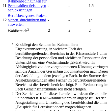
Rahmenbedingungen für
11
Personaldienstleistungen
-
-
1,5
berücksichtigen
Berufsbezogenes Projekt
2
12
planen, durchführen und
-
-
1
auswerten
3
2
2
2
Wahlbereich
1
Es obliegt den Schulen im Rahmen ihrer
Eigenverantwortung, in welchem Fach des
berufsübergreifenden Bereiches in der Klassenstufe 1 unter
Beachtung der personellen und sächlichen Ressourcen der
Unterricht um eine Wochenstunde gekürzt wird. In
Abhängigkeit von der vorgenommenen Kürzung verringert
sich die Anzahl der Gesamtausbildungsstunden nach Dauer
der Ausbildung in dem jeweiligen Fach. In der Summe der
Ausbildungsstunden aller Fächer im berufsübergreifenden
Bereich ist dies bereits berücksichtigt. Eine Reduzierung im
Fach Gemeinschaftskunde soll nicht erfolgen.
2
Der Zeitrichtwert für dieses Lernfeld wurde an die aktuelle
Stundentafel lt. KMK-Rahmenlehrplan angepasst. Bei der
Ausgestaltung und Umsetzung des Lernfelds sind die unter
„Beispiele für Lernsituationen“ vorgeschlagenen