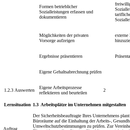
freiwill
Formen betrieblicher
Sozialle
Sozialleistungen erfassen und
tariflich
dokumentieren
Sozialle
Möglichkeiten der privaten
externe
Vorsorge aufzeigen
hinzuzi
Ergebnisse präsentieren
Präsent
Eigene Gehaltsabrechnung prüfen
Eigene Arbeitsprozesse
1.2.3
Auswerten
2
reflektieren und beurteilen
Lernsituation
1.3
Arbeitsplätze im Unternehmen mitgestalten
Der Sicherheitsbeauftragte Ihres Unternehmens plant
Büroräume auf die Einhaltung der Arbeits-, Gesundh
Umweltschutzbestimmungen zu prüfen. Zur Vereinhei
Auftrag