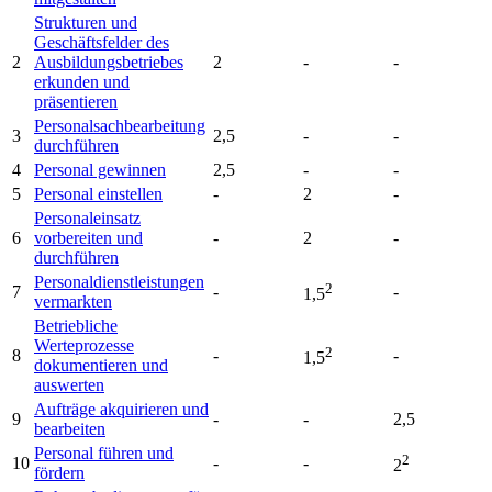
Strukturen und
Geschäftsfelder des
2
Ausbildungsbetriebes
2
-
-
erkunden und
präsentieren
Personalsachbearbeitung
3
2,5
-
-
durchführen
4
Personal gewinnen
2,5
-
-
5
Personal einstellen
-
2
-
Personaleinsatz
6
vorbereiten und
-
2
-
durchführen
Personaldienstleistungen
2
7
-
-
1,5
vermarkten
Betriebliche
Werteprozesse
2
8
-
-
1,5
dokumentieren und
auswerten
Aufträge akquirieren und
9
-
-
2,5
bearbeiten
Personal führen und
2
10
-
-
2
fördern