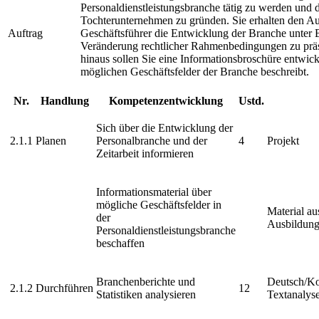
Personaldienstleistungsbranche tätig zu werden und d
Tochterunternehmen zu gründen. Sie erhalten den Au
Auftrag
Geschäftsführer die Entwicklung der Branche unter 
Veränderung rechtlicher Rahmenbedingungen zu präs
hinaus sollen Sie eine Informationsbroschüre entwick
möglichen Geschäftsfelder der Branche beschreibt.
Nr.
Handlung
Kompetenzentwicklung
Ustd.
Sich über die Entwicklung der
2.1.1
Planen
Personalbranche und der
4
Projekt
Zeitarbeit informieren
Informationsmaterial über
mögliche Geschäftsfelder in
Material a
der
Ausbildung
Personaldienstleistungsbranche
beschaffen
Branchenberichte und
Deutsch/K
2.1.2
Durchführen
12
Statistiken analysieren
Textanalys