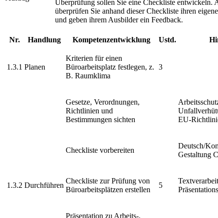
Überprüfung sollen Sie eine Checkliste entwickeln.
überprüfen Sie anhand dieser Checkliste ihren eigene
und geben ihrem Ausbilder ein Feedback.
Nr.
Handlung
Kompetenzentwicklung
Ustd.
Hi
Kriterien für einen
1.3.1
Planen
Büroarbeitsplatz festlegen, z.
3
B. Raumklima
Gesetze, Verordnungen,
Arbeitsschut
Richtlinien und
Unfallverhüt
Bestimmungen sichten
EU-Richtlin
Deutsch/Ko
Checkliste vorbereiten
Gestaltung C
Checkliste zur Prüfung von
Textverarbei
1.3.2
Durchführen
5
Büroarbeitsplätzen erstellen
Präsentatio
Präsentation zu Arbeits-,