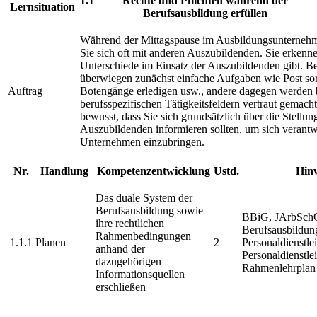
1.1
Rechte und Pflichten während der
Lernsituation
Berufsausbildung erfüllen
Während der Mittagspause im Ausbildungsunternehm
Sie sich oft mit anderen Auszubildenden. Sie erkenne
Unterschiede im Einsatz der Auszubildenden gibt. Be
überwiegen zunächst einfache Aufgaben wie Post sor
Auftrag
Botengänge erledigen usw., andere dagegen werden b
berufsspezifischen Tätigkeitsfeldern vertraut gemach
bewusst, dass Sie sich grundsätzlich über die Stellun
Auszubildenden informieren sollten, um sich verant
Unternehmen einzubringen.
Nr.
Handlung
Kompetenzentwicklung
Ustd.
Hin
Das duale System der
Berufsausbildung sowie
BBiG, JArbSchG
ihre rechtlichen
Berufsausbildu
Rahmenbedingungen
1.1.1
Planen
2
Personaldienstl
anhand der
Personaldienstle
dazugehörigen
Rahmenlehrplan
Informationsquellen
erschließen