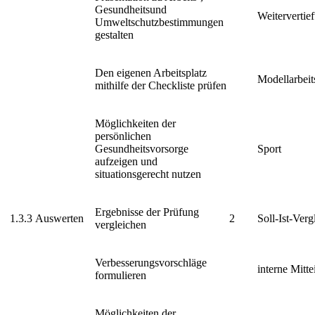
Gesundheitsund
Weitervertie
Umweltschutzbestimmungen
gestalten
Den eigenen Arbeitsplatz
Modellarbeit
mithilfe der Checkliste prüfen
Möglichkeiten der
persönlichen
Gesundheitsvorsorge
Sport
aufzeigen und
situationsgerecht nutzen
Ergebnisse der Prüfung
1.3.3
Auswerten
2
Soll-Ist-Verg
vergleichen
Verbesserungsvorschläge
interne Mitte
formulieren
Möglichkeiten der