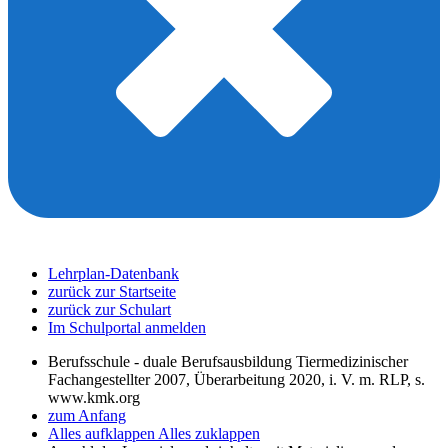
Lehrplan-Datenbank
zurück zur Startseite
zurück zur Schulart
Im Schulportal anmelden
Berufsschule - duale Berufsausbildung Tiermedizinischer
Fachangestellter 2007, Überarbeitung 2020, i. V. m. RLP, s.
www.kmk.org
zum Anfang
Alles aufklappen
Alles zuklappen