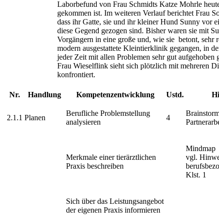
Laborbefund von Frau Schmidts Katze Mohrle heute
gekommen ist. Im weiteren Verlauf berichtet Frau S
dass ihr Gatte, sie und ihr kleiner Hund Sunny vor 
diese Gegend gezogen sind. Bisher waren sie mit S
Vorgängern in eine große und, wie sie betont, sehr
modern ausgestattete Kleintierklinik gegangen, in der
jeder Zeit mit allen Problemen sehr gut aufgehoben 
Frau Wieselflink sieht sich plötzlich mit mehreren D
konfrontiert.
Nr.
Handlung
Kompetenzentwicklung
Ustd.
Hi
Berufliche Problemstellung
Brainstor
2.1.1
Planen
4
analysieren
Partnerarbe
Mindmap
Merkmale einer tierärztlichen
vgl. Hinw
Praxis beschreiben
berufsbez
Klst. 1
Sich über das Leistungsangebot
der eigenen Praxis informieren