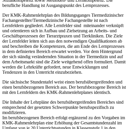
Sozialkompetenz sowie Methoden- und Lernkompetenz. Die
berufliche Handlung ist Ausgangspunkt des Lernprozesses.
Der KMK-Rahmenlehrplan des Bildungsganges Tiermedizinischer
Fachangestellter/Tiermedizinische Fachangestellte ist nach
Lernfeldern gegliedert. Alle Lernfelder sind miteinander verknüpft
und orientieren sich in Aufbau und Zielsetzung an Arbeits- und
Geschäftsprozessen der Tierarztpraxen und Tierkliniken. Die Ziele
der Lernfelder leiten sich aus den notwendigen Qualifikationen ab
und beschreiben die Kompetenzen, die am Ende des Lernprozesses
in dem definierten Bereich erwartet werden. Vor dem Hintergrund
der sich ständig verändernden Situation in der Tiermedizin und auf
dem Arbeitsmarkt sind die Ziele weitgehend offen formuliert. Damit
werden die Lehrkräfte gefordert, neue Entwicklungen und
Tendenzen in den Unterricht einzubeziehen.
Die sächsische Stundentafel weist einen berufsübergreifenden und
einen berufsbezogenen Bereich aus. Der berufsbezogene Bereich ist
mit den Lernfeldern des KMK-Rahmenlehrplanes identisch.
Die Inhalte der Lehrpläne des berufsübergreifenden Bereiches sind
entsprechend der gesetzten Schwerpunkte berufsspezifisch zu
modifizieren.
Im berufsbezogenen Bereich erfolgt ergänzend zu den Vorgaben im
KMK-Rahmenlehrplan eine Erhöhung der Gesamtstundenzahl im
Umfang von je 20 Unterrichtsstunden in Klassenstufe 1 in den