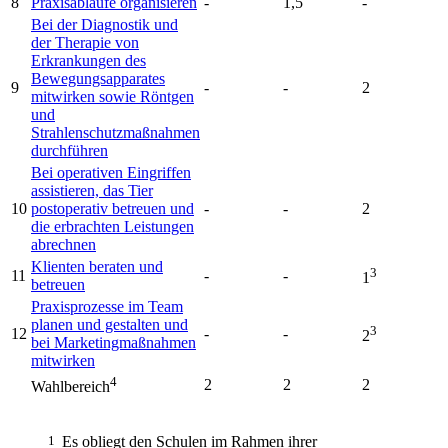
8
Praxisabläufe organisieren
-
1,5
-
Bei der Diagnostik und
der Therapie von
Erkrankungen des
Bewegungsapparates
9
-
-
2
mitwirken sowie Röntgen
und
Strahlenschutzmaßnahmen
durchführen
Bei operativen Eingriffen
assistieren, das Tier
10
postoperativ betreuen und
-
-
2
die erbrachten Leistungen
abrechnen
Klienten beraten und
3
11
-
-
1
betreuen
Praxisprozesse im Team
planen und gestalten und
3
12
-
-
2
bei Marketingmaßnahmen
mitwirken
4
2
2
2
Wahlbereich
1
Es obliegt den Schulen im Rahmen ihrer