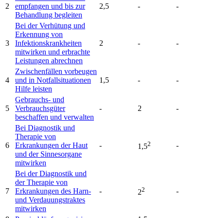
2
empfangen und bis zur
2,5
-
-
Behandlung begleiten
Bei der Verhütung und
Erkennung von
3
Infektionskrankheiten
2
-
-
mitwirken und erbrachte
Leistungen abrechnen
Zwischenfällen vorbeugen
4
und in Notfallsituationen
1,5
-
-
Hilfe leisten
Gebrauchs- und
5
Verbrauchsgüter
-
2
-
beschaffen und verwalten
Bei Diagnostik und
Therapie von
2
6
Erkrankungen der Haut
-
-
1,5
und der Sinnesorgane
mitwirken
Bei der Diagnostik und
der Therapie von
2
7
Erkrankungen des Harn-
-
-
2
und Verdauungstraktes
mitwirken