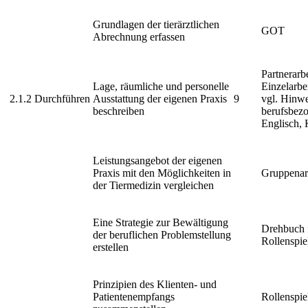
Grundlagen der tierärztlichen
GOT
Abrechnung erfassen
Partnerarbe
Lage, räumliche und personelle
Einzelarbe
2.1.2
Durchführen
Ausstattung der eigenen Praxis
9
vgl. Hinw
beschreiben
berufsbez
Englisch, K
Leistungsangebot der eigenen
Praxis mit den Möglichkeiten in
Gruppenar
der Tiermedizin vergleichen
Eine Strategie zur Bewältigung
Drehbuch f
der beruflichen Problemstellung
Rollenspie
erstellen
Prinzipien des Klienten- und
Patientenempfangs
Rollenspie