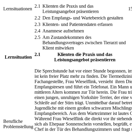
2.1
Klienten die Praxis und das
Lernsituationen
1
Leistungsangebot präsentieren
2.2
Den Empfangs- und Wartebereich gestalten
2.3
Klienten- und Patientendaten erfassen
2.4
Anamnese aufnehmen
2.5
Am Zustandekommen des
Behandlungsvertrages zwischen Tierarzt und
Klient mitwirken
2.1
Klienten die Praxis und das
Lernsituation
Leistungsangebot präsentieren
Die Sprechstunde hat vor einer Stunde begonnen, 
ist kein freier Platz mehr zu finden. Die Tiermedizin
Fachangestellte, Frau Wieselflink, versieht ihren Di
Empfangstresen und führt ein Telefonat. Ein Mann 
mittleren Alters kommen zur Tür herein. Die Frau t
einen jungen, unruhigen Yorkshire Terrier, der eine v
Schleife auf der Stirn trägt. Unmittelbar darauf betre
Jugendliche mit einem großen schwarzen Mischling
Empfangsbereich. Aus dem Wartezimmer ist lautes G
Während Frau Wieselflink die direkt vor ihr stehend
Berufliche
sich als Ehepaar Sonnenschein vorstellen, begrüßt, e
Problemstellung
Chef in der Tür des Behandlungszimmers und fragt s