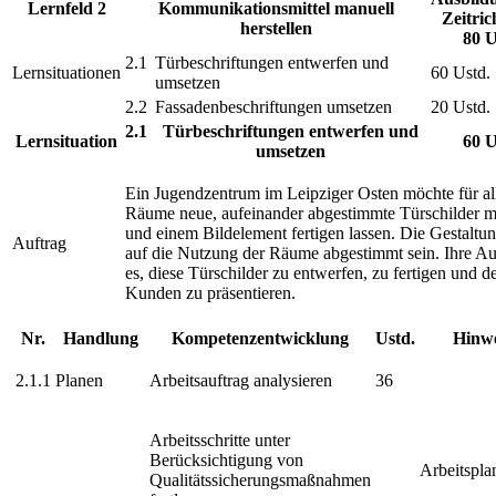
Lernfeld 2
Kommunikationsmittel manuell
Zeitric
herstellen
80 U
2.1
Türbeschriftungen entwerfen und
Lernsituationen
60 Ustd.
umsetzen
2.2
Fassadenbeschriftungen umsetzen
20 Ustd.
2.1
Türbeschriftungen entwerfen und
Lernsituation
60 U
umsetzen
Ein Jugendzentrum im Leipziger Osten möchte für al
Räume neue, aufeinander abgestimmte Türschilder m
und einem Bildelement fertigen lassen. Die Gestaltun
Auftrag
auf die Nutzung der Räume abgestimmt sein. Ihre Au
es, diese Türschilder zu entwerfen, zu fertigen und 
Kunden zu präsentieren.
Nr.
Handlung
Kompetenzentwicklung
Ustd.
Hinwe
2.1.1
Planen
Arbeitsauftrag analysieren
36
Arbeitsschritte unter
Berücksichtigung von
Arbeitspla
Qualitätssicherungsmaßnahmen