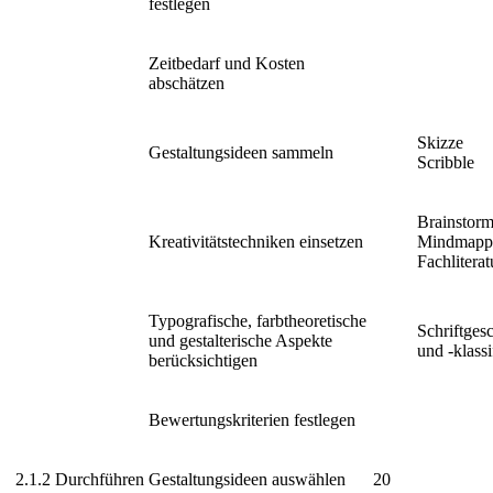
festlegen
Zeitbedarf und Kosten
abschätzen
Skizze
Gestaltungsideen sammeln
Scribble
Brainstor
Kreativitätstechniken einsetzen
Mindmapp
Fachliterat
Typografische, farbtheoretische
Schriftges
und gestalterische Aspekte
und -klassi
berücksichtigen
Bewertungskriterien festlegen
2.1.2
Durchführen
Gestaltungsideen auswählen
20