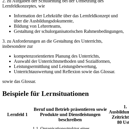
2. zu Aufgaben der Schulleitung bei der Umsetzung des
Lernfeldkonzeptes, wie
Information der Lehrkräfte über das Lernfeldkonzept und
über die Ausbildungsdokumente,
Bildung von Lehrerteams,
Gestaltung der schulorganisatorischen Rahmenbedingungen,
3. zu Anforderungen an die Gestaltung des Unterrichts,
insbesondere zur
kompetenzorientierten Planung des Unterrichts,
Auswahl der Unterrichtsmethoden und Sozialformen,
Leistungsermittlung und Leistungsbewertung,
Unterrichtauswertung und Reflexion sowie das Glossar.
sowie das Glossar.
Beispiele für Lernsituationen
1.
Beruf und Betrieb präsentieren sowie
Ausbildun
Lernfeld 1
Produkte und Dienstleistungen
Zeitrich
beschreiben
80 Us
1.1
Organisationsstruktur eines