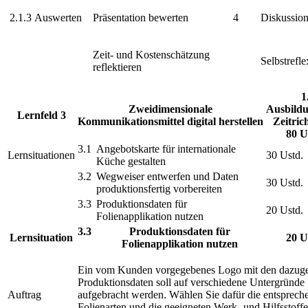
2.1.3
Auswerten
Präsentation bewerten
4
Diskussio
Zeit- und Kostenschätzung
Selbstrefl
reflektieren
1
Zweidimensionale
Ausbildu
Lernfeld 3
Kommunikationsmittel digital herstellen
Zeitric
80 U
3.1
Angebotskarte für internationale
Lernsituationen
30 Ustd.
Küche gestalten
3.2
Wegweiser entwerfen und Daten
30 Ustd.
produktionsfertig vorbereiten
3.3
Produktionsdaten für
20 Ustd.
Folienapplikation nutzen
3.3
Produktionsdaten für
Lernsituation
20 U
Folienapplikation nutzen
Ein vom Kunden vorgegebenes Logo mit den dazug
Produktionsdaten soll auf verschiedene Untergründe
Auftrag
aufgebracht werden. Wählen Sie dafür die entsprech
Folienarten und die geeigneten Werk- und Hilfsstoff