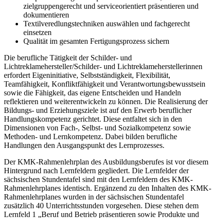
zielgruppengerecht und serviceorientiert präsentieren und
dokumentieren
Textilveredlungstechniken auswählen und fachgerecht
einsetzen
Qualität im gesamten Fertigungsprozess sichern
Die berufliche Tätigkeit der Schilder- und
Lichtreklamehersteller/Schilder- und Lichtreklameherstellerinnen
erfordert Eigeninitiative, Selbstständigkeit, Flexibilität,
Teamfähigkeit, Konfliktfähigkeit und Verantwortungsbewusstsein
sowie die Fähigkeit, das eigene Entscheiden und Handeln
reflektieren und weiterentwickeln zu können. Die Realisierung der
Bildungs- und Erziehungsziele ist auf den Erwerb beruflicher
Handlungskompetenz gerichtet. Diese entfaltet sich in den
Dimensionen von Fach-, Selbst- und Sozialkompetenz sowie
Methoden- und Lernkompetenz. Dabei bilden berufliche
Handlungen den Ausgangspunkt des Lernprozesses.
Der KMK-Rahmenlehrplan des Ausbildungsberufes ist vor diesem
Hintergrund nach Lernfeldern gegliedert. Die Lernfelder der
sächsischen Stundentafel sind mit den Lernfeldern des KMK-
Rahmenlehrplanes identisch. Ergänzend zu den Inhalten des KMK-
Rahmenlehrplanes wurden in der sächsischen Stundentafel
zusätzlich 40 Unterrichtsstunden vorgesehen. Diese stehen dem
Lernfeld 1 „Beruf und Betrieb präsentieren sowie Produkte und