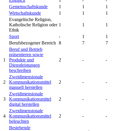
Englisch
1
-
-
Gemeinschaftskunde
1
1
1
Wirtschaftskunde
1
1
1
Evangelische Religion,
Katholische Religion oder
1
1
1
Ethik
Sport
-
1
1
Berufsbezogener Bereich
8
7
7
Beruf und Betrieb
präsentieren sowie
1
Produkte und
2
-
-
Dienstleistungen
beschreiben
Zweidimensionale
2
Kommunikationsmittel
2
-
-
manuell herstellen
Zweidimensionale
3
Kommunikationsmittel
2
-
-
digital herstellen
Zweidimensionale
4
Kommunikationsmittel
2
-
-
beleuchten
Bestehende