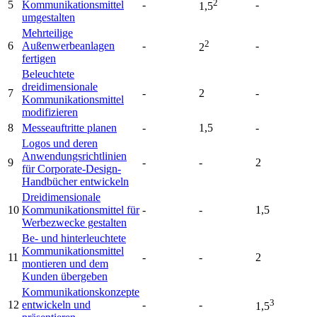
2
5
Kommunikationsmittel
-
-
1,5
umgestalten
Mehrteilige
2
6
Außenwerbeanlagen
-
-
2
fertigen
Beleuchtete
dreidimensionale
7
-
2
-
Kommunikationsmittel
modifizieren
8
Messeauftritte planen
-
1,5
-
Logos und deren
Anwendungsrichtlinien
9
-
-
2
für Corporate-Design-
Handbücher entwickeln
Dreidimensionale
10
Kommunikationsmittel für
-
-
1,5
Werbezwecke gestalten
Be- und hinterleuchtete
Kommunikationsmittel
11
-
-
2
montieren und dem
Kunden übergeben
Kommunikationskonzepte
3
12
entwickeln und
-
-
1,5