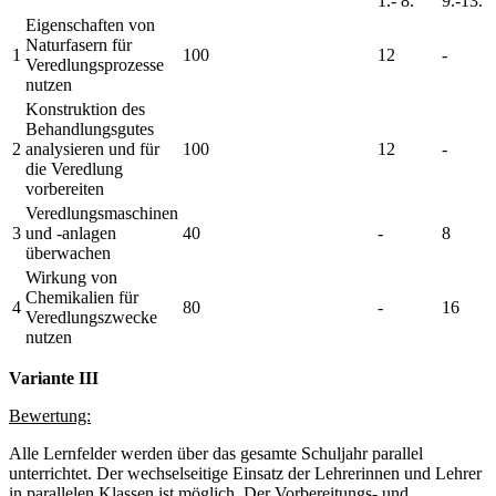
1.- 8.
9.-13.
Eigenschaften von
Naturfasern für
1
100
12
-
Veredlungsprozesse
nutzen
Konstruktion des
Behandlungsgutes
2
analysieren und für
100
12
-
die Veredlung
vorbereiten
Veredlungsmaschinen
3
und -anlagen
40
-
8
überwachen
Wirkung von
Chemikalien für
4
80
-
16
Veredlungszwecke
nutzen
Variante III
Bewertung:
Alle Lernfelder werden über das gesamte Schuljahr parallel
unterrichtet. Der wechselseitige Einsatz der Lehrerinnen und Lehrer
in parallelen Klassen ist möglich. Der Vorbereitungs- und