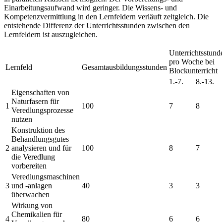
Einarbeitungsaufwand wird geringer. Die Wissens- und
Kompetenzvermittlung in den Lernfeldern verläuft zeitgleich. Die
entstehende Differenz der Unterrichtsstunden zwischen den
Lernfeldern ist auszugleichen.
Unterrichtsstund
pro Woche bei
Lernfeld
Gesamtausbildungsstunden
Blockunterricht
1.-7.
8.-13.
Eigenschaften von
Naturfasern für
1
100
7
8
Veredlungsprozesse
nutzen
Konstruktion des
Behandlungsgutes
2
analysieren und für
100
8
7
die Veredlung
vorbereiten
Veredlungsmaschinen
3
und -anlagen
40
3
3
überwachen
Wirkung von
Chemikalien für
4
80
6
6