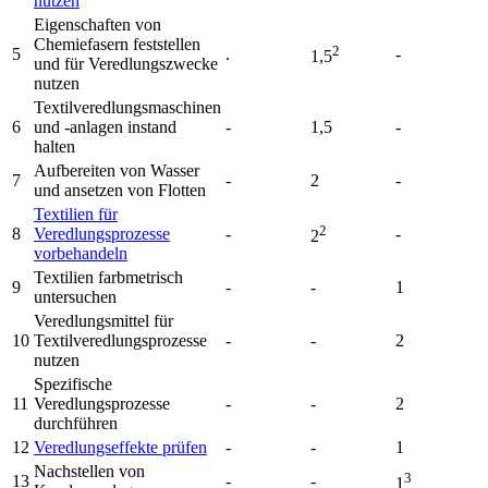
nutzen
Eigenschaften von
Chemiefasern feststellen
2
5
.
-
1,5
und für Veredlungszwecke
nutzen
Textilveredlungsmaschinen
6
und -anlagen instand
-
1,5
-
halten
Aufbereiten von Wasser
7
-
2
-
und ansetzen von Flotten
Textilien für
2
8
Veredlungsprozesse
-
-
2
vorbehandeln
Textilien farbmetrisch
9
-
-
1
untersuchen
Veredlungsmittel für
10
Textilveredlungsprozesse
-
-
2
nutzen
Spezifische
11
Veredlungsprozesse
-
-
2
durchführen
12
Veredlungseffekte prüfen
-
-
1
Nachstellen von
3
13
-
-
1