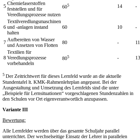
Chemiefaserstoffen
5
5
14
-
60
feststellen und für
Veredlungsprozesse nutzen
Textilveredlungsmaschinen
6
und -anlagen instand
60
10
-
halten
Aufbereiten von Wasser
7
80
-
11
und Ansetzen von Flotten
Textilien für
5
8
Veredlungsprozesse
-
1
80
vorbehandeln
5
Der Zeitrichtwert für dieses Lernfeld wurde an die aktuelle
Stundentafel lt. KMK-Rahmenlehrplan angepasst. Bei der
Ausgestaltung und Umsetzung des Lernfelds sind die unter
„Beispiele für Lernsituationen“ vorgeschlagenen Stundenzahlen in
den Schulen vor Ort eigenverantwortlich anzupassen.
Variante III
Bewertung:
Alle Lernfelder werden über das gesamte Schuljahr parallel
unterrichtet. Der wechselseitige Einsatz der Lehrer in parallelen