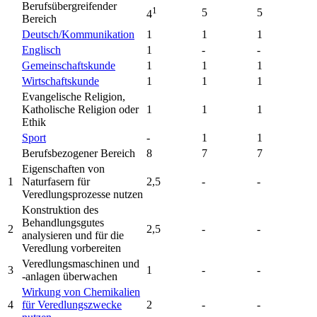
Berufsübergreifender
1
5
5
4
Bereich
Deutsch/Kommunikation
1
1
1
Englisch
1
-
-
Gemeinschaftskunde
1
1
1
Wirtschaftskunde
1
1
1
Evangelische Religion,
Katholische Religion oder
1
1
1
Ethik
Sport
-
1
1
Berufsbezogener Bereich
8
7
7
Eigenschaften von
1
Naturfasern für
2,5
-
-
Veredlungsprozesse nutzen
Konstruktion des
Behandlungsgutes
2
2,5
-
-
analysieren und für die
Veredlung vorbereiten
Veredlungsmaschinen und
3
1
-
-
-anlagen überwachen
Wirkung von Chemikalien
4
für Veredlungszwecke
2
-
-