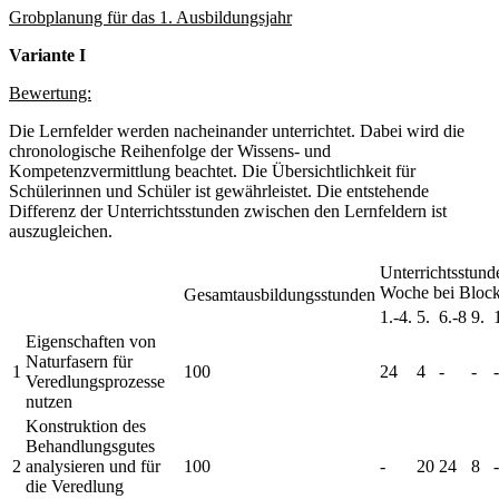
Grobplanung für das 1. Ausbildungsjahr
Variante I
Bewertung:
Die Lernfelder werden nacheinander unterrichtet. Dabei wird die
chronologische Reihenfolge der Wissens- und
Kompetenzvermittlung beachtet. Die Übersichtlichkeit für
Schülerinnen und Schüler ist gewährleistet. Die entstehende
Differenz der Unterrichtsstunden zwischen den Lernfeldern ist
auszugleichen.
Unterrichtsstund
Woche bei Block
Gesamtausbildungsstunden
1.-4.
5.
6.-8
9.
Eigenschaften von
Naturfasern für
1
100
24
4
-
-
-
Veredlungsprozesse
nutzen
Konstruktion des
Behandlungsgutes
2
analysieren und für
100
-
20
24
8
-
die Veredlung