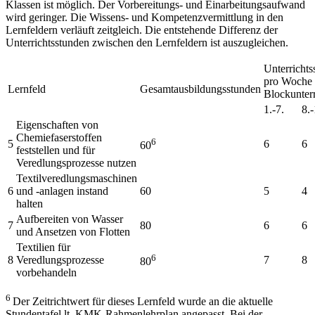
Klassen ist möglich. Der Vorbereitungs- und Einarbeitungsaufwand
wird geringer. Die Wissens- und Kompetenzvermittlung in den
Lernfeldern verläuft zeitgleich. Die entstehende Differenz der
Unterrichtsstunden zwischen den Lernfeldern ist auszugleichen.
Unterrichts
pro Woche 
Lernfeld
Gesamtausbildungsstunden
Blockunterr
1.-7.
8.-
Eigenschaften von
Chemiefaserstoffen
6
5
6
6
60
feststellen und für
Veredlungsprozesse nutzen
Textilveredlungsmaschinen
6
und -anlagen instand
60
5
4
halten
Aufbereiten von Wasser
7
80
6
6
und Ansetzen von Flotten
Textilien für
6
8
Veredlungsprozesse
7
8
80
vorbehandeln
6
Der Zeitrichtwert für dieses Lernfeld wurde an die aktuelle
Stundentafel lt. KMK-Rahmenlehrplan angepasst. Bei der