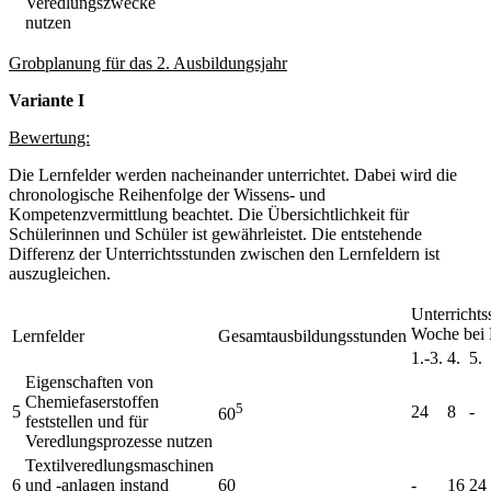
Veredlungszwecke
nutzen
Grobplanung für das 2. Ausbildungsjahr
Variante I
Bewertung:
Die Lernfelder werden nacheinander unterrichtet. Dabei wird die
chronologische Reihenfolge der Wissens- und
Kompetenzvermittlung beachtet. Die Übersichtlichkeit für
Schülerinnen und Schüler ist gewährleistet. Die entstehende
Differenz der Unterrichtsstunden zwischen den Lernfeldern ist
auszugleichen.
Unterrichts
Woche bei 
Lernfelder
Gesamtausbildungsstunden
1.-3.
4.
5.
Eigenschaften von
Chemiefaserstoffen
5
5
24
8
-
60
feststellen und für
Veredlungsprozesse nutzen
Textilveredlungsmaschinen
6
und -anlagen instand
60
-
16
24