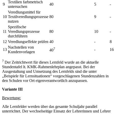
Textilien farbmetrisch
9
40
5
-
untersuchen
Veredlungsmittel für
10
Textilveredlungsprozesse
80
9
-
nutzen
Spezifische
11
Veredlungsprozesse
80
10
-
durchführen
12
Veredlungseffekte prüfen
40
-
8
Nachstellen von
7
13
-
16
40
Kundenvorlagen
7
Der Zeitrichtwert für dieses Lernfeld wurde an die aktuelle
Stundentafel lt. KMK-Rahmenlehrplan angepasst. Bei der
Ausgestaltung und Umsetzung des Lernfelds sind die unter
„Beispiele für Lernsituationen“ vorgeschlagenen Stundenzahlen in
den Schulen vor Ort eigenverantwortlich anzupassen.
Variante III
Bewertung:
Alle Lernfelder werden über das gesamte Schuljahr parallel
unterrichtet. Der wechselseitige Einsatz der Lehrerinnen und Lehrer