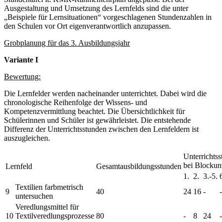
Ausgestaltung und Umsetzung des Lernfelds sind die unter
„Beispiele für Lernsituationen“ vorgeschlagenen Stundenzahlen in
den Schulen vor Ort eigenverantwortlich anzupassen.
Grobplanung für das 3. Ausbildungsjahr
Variante I
Bewertung:
Die Lernfelder werden nacheinander unterrichtet. Dabei wird die
chronologische Reihenfolge der Wissens- und
Kompetenzvermittlung beachtet. Die Übersichtlichkeit für
Schülerinnen und Schüler ist gewährleistet. Die entstehende
Differenz der Unterrichtsstunden zwischen den Lernfeldern ist
auszugleichen.
Unterrichts
bei Blockunt
Lernfeld
Gesamtausbildungsstunden
1.
2.
3.-5.
Textilien farbmetrisch
9
40
24
16
-
-
untersuchen
Veredlungsmittel für
10
Textilveredlungsprozesse
80
-
8
24
-