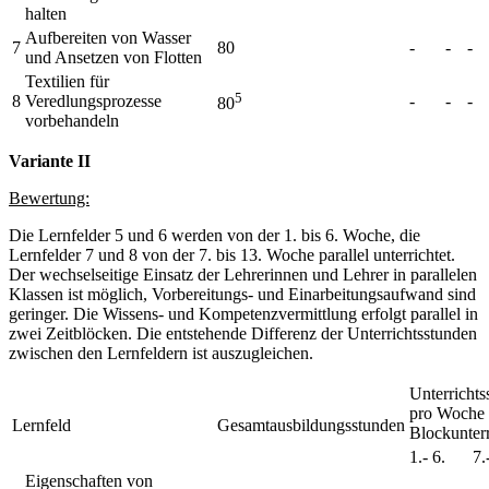
halten
Aufbereiten von Wasser
7
80
-
-
-
und Ansetzen von Flotten
Textilien für
5
8
Veredlungsprozesse
-
-
-
80
vorbehandeln
Variante II
Bewertung:
Die Lernfelder 5 und 6 werden von der 1. bis 6. Woche, die
Lernfelder 7 und 8 von der 7. bis 13. Woche parallel unterrichtet.
Der wechselseitige Einsatz der Lehrerinnen und Lehrer in parallelen
Klassen ist möglich, Vorbereitungs- und Einarbeitungsaufwand sind
geringer. Die Wissens- und Kompetenzvermittlung erfolgt parallel in
zwei Zeitblöcken. Die entstehende Differenz der Unterrichtsstunden
zwischen den Lernfeldern ist auszugleichen.
Unterrichts
pro Woche 
Lernfeld
Gesamtausbildungsstunden
Blockunterr
1.- 6.
7.
Eigenschaften von