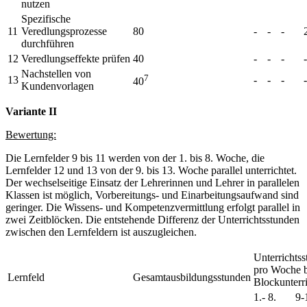
nutzen
Spezifische
11
Veredlungsprozesse
80
-
-
-
durchführen
12
Veredlungseffekte prüfen
40
-
-
-
-
Nachstellen von
7
13
-
-
-
-
40
Kundenvorlagen
Variante II
Bewertung:
Die Lernfelder 9 bis 11 werden von der 1. bis 8. Woche, die
Lernfelder 12 und 13 von der 9. bis 13. Woche parallel unterrichtet.
Der wechselseitige Einsatz der Lehrerinnen und Lehrer in parallelen
Klassen ist möglich, Vorbereitungs- und Einarbeitungsaufwand sind
geringer. Die Wissens- und Kompetenzvermittlung erfolgt parallel in
zwei Zeitblöcken. Die entstehende Differenz der Unterrichtsstunden
zwischen den Lernfeldern ist auszugleichen.
Unterrichts
pro Woche b
Lernfeld
Gesamtausbildungsstunden
Blockunterr
1.- 8.
9-