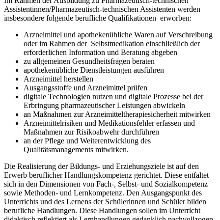
Im Rahmen der Ausbildung zu Pharmazeutisch-technischen
Assistentinnen/Pharmazeutisch-technischen Assistenten werden
insbesondere folgende berufliche Qualifikationen erworben:
Arzneimittel und apothekenübliche Waren auf Verschreibung
oder im Rahmen der Selbstmedikation einschließlich der
erforderlichen Information und Beratung abgeben
zu allgemeinen Gesundheitsfragen beraten
apothekenübliche Dienstleistungen ausführen
Arzneimittel herstellen
Ausgangsstoffe und Arzneimittel prüfen
digitale Technologien nutzen und digitale Prozesse bei der
Erbringung pharmazeutischer Leistungen abwickeln
an Maßnahmen zur Arzneimitteltherapiesicherheit mitwirken
Arzneimittelrisiken und Medikationsfehler erfassen und
Maßnahmen zur Risikoabwehr durchführen
an der Pflege und Weiterentwicklung des
Qualitätsmanagements mitwirken.
Die Realisierung der Bildungs- und Erziehungsziele ist auf den
Erwerb beruflicher Hand­lungskompetenz gerichtet. Diese entfaltet
sich in den Dimensionen von Fach-, Selbst- und Sozialkompetenz
sowie Methoden- und Lernkompetenz. Den Aus­gangspunkt des
Unterrichts und des Lernens der Schülerinnen und Schüler bilden
berufliche Hand­lungen. Diese Handlungen sollen im Unterricht
didaktisch reflektiert als Lernhandlungen gedanklich nachvollzogen