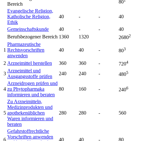
1
80
Bereich
Evangelische Religion,
Katholische Religion,
40
-
-
40
Ethik
Gemeinschaftskunde
40
-
-
40
2
Berufsbezogener Bereich
1360
1320
2680
Pharmazeutische
3
1
Rechtsvorschriften
40
40
-
80
anwenden
4
2
Arzneimittel herstellen
360
360
-
720
Arzneimittel und
5
3
240
240
-
480
Ausgangsstoffe prüfen
Arzneidrogen prüfen und
6
4
zu Phytopharmaka
80
160
-
240
informieren und beraten
Zu Arzneimitteln,
Medizinprodukten und
5
apothekenüblichen
280
280
-
560
Waren informieren und
beraten
Gefahrstoffrechtliche
Vorschriften anwenden
6
40
40
-
80