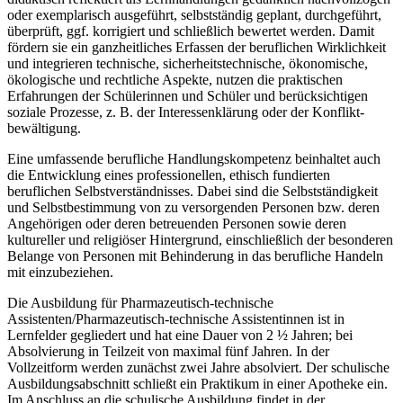
oder exemplarisch ausgeführt, selbstständig geplant, durchgeführt,
überprüft, ggf. korrigiert und schließlich bewertet werden. Damit
fördern sie ein ganzheitliches Erfassen der beruflichen Wirklichkeit
und integrieren technische, sicherheitstechnische, ökonomische,
ökologische und rechtliche Aspekte, nutzen die praktischen
Erfahrungen der Schülerinnen und Schüler und berücksichtigen
soziale Prozesse, z. B. der Interessenklärung oder der Konflikt­
bewältigung.
Eine umfassende berufliche Handlungskompetenz beinhaltet auch
die Entwicklung eines professionellen, ethisch fundierten
beruflichen Selbstverständnisses. Dabei sind die Selbstständigkeit
und Selbstbestimmung von zu versorgenden Personen bzw. deren
Angehörigen oder deren betreuenden Personen sowie deren
kultureller und religiöser Hintergrund, einschließlich der besonderen
Belange von Personen mit Behinderung in das berufliche Handeln
mit einzubeziehen.
Die Ausbildung für Pharmazeutisch-technische
Assistenten/Pharmazeutisch-tech­ni­sche Assistentinnen ist in
Lernfelder gegliedert und hat eine Dauer von 2 ½ Jahren; bei
Absolvierung in Teilzeit von maximal fünf Jahren. In der
Vollzeitform werden zunächst zwei Jahre absolviert. Der schulische
Ausbildungsabschnitt schließt ein Praktikum in einer Apotheke ein.
Im Anschluss an die schulische Ausbildung findet in der