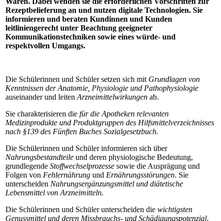
Waren. Dabei wenden sie die erforderlichen Vorschriften zur
Rezeptbelieferung an und nutzen digitale Technologien. Sie
informieren und beraten Kundinnen und Kunden
leitliniengerecht unter Beachtung geeigneter
Kommunikationstechniken sowie eines würde- und
respektvollen Umgangs.
Die Schülerinnen und Schüler setzen sich mit
Grundlagen von
Kenntnissen der Anatomie, Physiologie und Pathophysiologie
auseinander und leiten
Arzneimittelwirkungen
ab.
Sie charakterisieren die
für die Apotheken relevanten
Medizinprodukte und Produktgruppen des Hilfsmittelverzeichnisses
nach §139 des Fünften Buches Sozialgesetzbuch.
Die Schülerinnen und Schüler informieren sich über
Nahrungsbestandteile
und deren physiologische Bedeutung,
grundlegende
Stoffwechselprozesse
sowie die Ausprägung und
Folgen von
Fehlernährung
und
Ernährungsstörungen
. Sie
unterscheiden
Nahrungsergänzungsmittel und diätetische
Lebensmittel von Arzneimitteln.
Die Schülerinnen und Schüler unterscheiden die
wichtigsten
Genussmittel und deren Missbrauchs- und Schädigungspotenzial
.