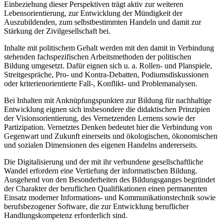
Einbeziehung dieser Perspektiven trägt aktiv zur weiteren
Lebensorientierung, zur Entwicklung der Mündigkeit der
Auszubildenden, zum selbstbestimmten Handeln und damit zur
Stärkung der Zivilgesellschaft bei.
Inhalte mit politischem Gehalt werden mit den damit in Verbindung
stehenden fachspezifischen Arbeitsmethoden der politischen
Bildung umgesetzt. Dafür eignen sich u. a. Rollen- und Planspiele,
Streitgespräche, Pro- und Kontra-Debatten, Podiums­diskussionen
oder kriterienorientierte Fall-, Konflikt- und Problemanalysen.
Bei Inhalten mit Anknüpfungspunkten zur Bildung für nachhaltige
Entwicklung eignen sich insbesondere die didaktischen Prinzipien
der Visionsorientierung, des Ver­netzenden Lernens sowie der
Partizipation. Vernetztes Denken bedeutet hier die Verbindung von
Gegenwart und Zukunft einerseits und ökologischen, ökonomischen
und sozialen Dimensionen des eigenen Handelns andererseits.
Die Digitalisierung und der mit ihr verbundene gesellschaftliche
Wandel erfordern eine Vertiefung der informatischen Bildung.
Ausgehend von den Besonderheiten des Bildungsganges begründet
der Charakter der beruflichen Qualifikationen einen permanenten
Einsatz moderner Informations- und Kommunikationstechnik sowie
berufs­bezogener Software, die zur Entwicklung beruflicher
Handlungskompetenz erforderlich sind.