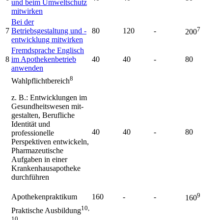
und beim Umweltschutz
mitwirken
Bei der
7
7
Betriebsgestaltung und -
80
120
-
200
entwicklung mitwirken
Fremdsprache Englisch
8
im Apothekenbetrieb
40
40
-
80
anwenden
8
Wahlpflichtbereich
z. B.: Entwicklungen im
Gesundheitswesen mit-
gestalten, Berufliche
Identität und
40
40
-
80
professionelle
Perspektiven entwickeln,
Pharmazeutische
Aufgaben in einer
Krankenhausapotheke
durchführen
9
Apothekenpraktikum
160
-
-
160
10,
Praktische Ausbildung
10