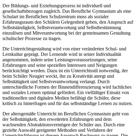
Der Bildungs- und Erziehungsprozess ist individuell und
gesellschaftsbezogen zugleich. Das Berufliche Gymnasium als eine
Schulart im Beruflichen Schulzentrum muss als sozialer
Erfahrungsraum den Schülern Gelegenheit geben, den Anspruch auf
Selbstständigkeit, Selbstverantwortung und Selbstbestimmung
einzulösen und Mitverantwortung bei der gemeinsamen Gestaltung
schulischer Prozesse zu tragen.
Die Unterrichtsgestaltung wird von einer veränderten Schul- und
Lernkultur geprägt. Der Lernende wird in seiner Individualität
angenommen, indem seine Leistungsvoraussetzungen, seine
Erfahrungen und seine speziellen Interessen und Neigungen
berücksichtigt werden. Dazu ist ein Unterrichtsstil notwendig, der
beim Schüler Neugier weckt, ihn zu Kreativität anregt und
Selbsttätigkeit und Selbstverantwortung verlangt. Durch
unterschiedliche Formen der Binnendifferenzierung wird fachliches
und soziales Lernen optimal gefördert. Ein vielfältiger Einsatz von
traditionellen und digitalen Medien befähigt die Schüler, diese
kritisch zu hinterfragen und für das selbstständige Lernen zu nutzen.
Der altersgemäße Unterricht im Beruflichen Gymnasium geht von
der Selbsttätigkeit, den erweiterten Erfahrungen und dem
wachsenden Abstraktionsvermögen der Schüler aus. Durch eine
gezielte Auswahl geeigneter Methoden und Verfahren der
Unterrichtsführung ist diesem Anspruch Rechnung zu tragen. Die