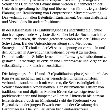
Schüler des Beruflichen Gymnasiums werden zunehmend an der
Unterrichtsgestaltung beteiligt und übernehmen für die zielgerichtete
Planung und Realisierung von Lernprozessen Mitverantwortung.
Das verlangt von allen Beteiligten Engagement, Gemeinschaftsgeist
und Verständnis für andere Positionen.
In der Klassenstufe 11 (Einführungsphase) unterstützt die Schule
durch entsprechende Angebote die Schüler bei der Suche nach ihren
speziellen Stärken, die ebenso gefördert werden wie der Abbau von
Schwächen. Bei der Unterrichtsgestaltung sind Methoden,
Strategien und Techniken der Wissensaneignung zu vermitteln und
den Schülern in Anwendungssituationen bewusst zu machen.
Dadurch sollen die Schüler lernen, ihren Lernweg selbstbestimmt zu
gestalten, Lernerfolge zu erzielen und Lernprozesse und -ergebnisse
selbstständig und kritisch einzuschätzen.
Die Jahrgangsstufen 12 und 13 (Qualifikationsphase) sind durch das
Kurssystem nicht nur mit einer veränderten Organisationsform
verbunden, sondern auch mit weiteren, die Selbstständigkeit der
Schüler fördernden Arbeitsformen. Der systematische Einsatz von
traditionellen und digitalen Medien fördert das selbstgesteuerte,
problemorientierte und kooperative Lernen. Unterricht bleibt zwar
lehrergesteuert, doch im Mittelpunkt steht die Förderung von
Eigenaktivität der jungen Erwachsenen bei der Gestaltung des
Lernprozesses. Die Schüler lernen Problemlöseprozesse