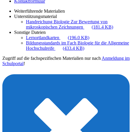
Kontaktformular
Weiterführende Materialien
Unterstützungsmaterial
Handreichung Biologie Zur Bewertung von
mikroskopischen Zeichnungen
(181.4 KB)
Sonstige Dateien
Lernortlandkarten
(196.0 KB)
Bildungsstandards im Fach Biologie für die Allgemeine
Hochschulreife
(433.4 KB)
Zugriff auf die fachspezifischen Materialien nur nach
Anmeldung im
Schulportal
!