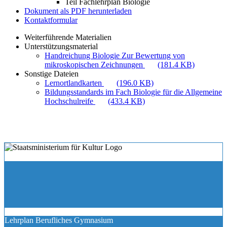
Teil Fachlehrplan Biologie
Dokument als PDF herunterladen
Kontaktformular
Weiterführende Materialien
Unterstützungsmaterial
Handreichung Biologie Zur Bewertung von
mikroskopischen Zeichnungen
(181.4 KB)
Sonstige Dateien
Lernortlandkarten
(196.0 KB)
Bildungsstandards im Fach Biologie für die Allgemeine
Hochschulreife
(433.4 KB)
Lehrplan Berufliches Gymnasium