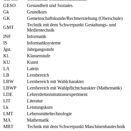
GESO
Gesundheit und Soziales
Gk
Grundkurs
GK
Gemeinschaftskunde/Rechtserziehung (Oberschule)
Technik mit dem Schwerpunkt Gestaltungs- und
GMT
Medientechnik
INF
Informatik
IS
Informatiksysteme
Jgst.
Jahrgangsstufe
Kl.
Klassenstufe
KU
Kunst
LA
Latein
LB
Lernbereich
LBW
Lernbereich mit Wahlcharakter
LBWP
Lernbereich mit Wahlpflichtcharakter (Mathematik)
LDE
Lehrerdemonstrationsexperiment
LIT
Literatur
Lk
Leistungskurs
LMT
Lebensmitteltechnologie
MA
Mathematik
MBT
Technik mit dem Schwerpunkt Maschinenbautechnik