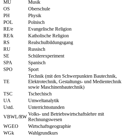
MU
Musik
OS
Oberschule
PH
Physik
POL
Polnisch
RE/e
Evangelische Religion
RE/k
Katholische Religion
RS
Realschulbildungsgang
RU
Russisch
SE
Schülerexperiment
SPA
Spanisch
SPO
Sport
Technik (mit den Schwerpunkten Bautechnik,
TE
Elektrotechnik, Gestaltungs- und Medientechnik
sowie Maschinenbautechnik)
TSC
Tschechisch
UA
Umweltanalytik
Ustd.
Unterrichtsstunden
Volks- und Betriebswirtschaftslehre mit
VBWL/RW
Rechnungswesen
WGEO
Wirtschaftsgeographie
WGk
Wahlgrundkurs