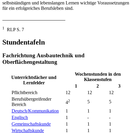
selbstständigen und lebenslangen Lernen wichtige Voraussetzungen
für ein erfolgreiches Berufsleben sind.
1
RLP S. 7
Stundentafeln
Fachrichtung Ausbautechnik und
Oberflächengestaltung
Wochenstunden in den
Unterrichtsfächer und
Klassenstufen
Lernfelder
1
2
3
Pflichtbereich
12
12
12
Berufsübergreifender
2
5
5
4
Bereich
Deutsch/Kommunikation
1
1
1
Englisch
1
-
-
Gemeinschaftskunde
1
1
1
Wirtschaftskunde
1
1
1