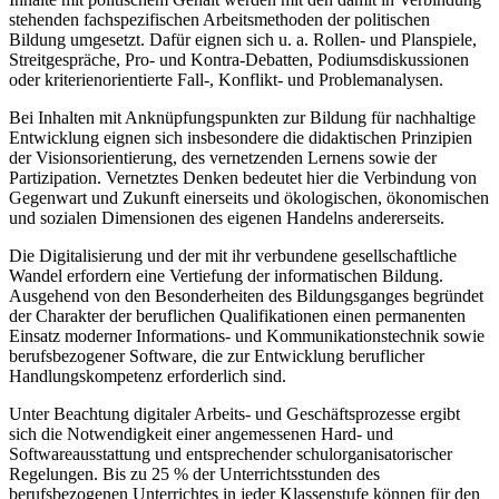
stehenden fachspezifischen Arbeitsmethoden der politischen
Bildung umgesetzt. Dafür eignen sich u. a. Rollen- und Planspiele,
Streitgespräche, Pro- und Kontra-Debatten, Podiumsdiskussionen
oder kriterienorientierte Fall-, Konflikt- und Problemanalysen.
Bei Inhalten mit Anknüpfungspunkten zur Bildung für nachhaltige
Entwicklung eignen sich insbesondere die didaktischen Prinzipien
der Visionsorientierung, des vernetzenden Lernens sowie der
Partizipation. Vernetztes Denken bedeutet hier die Verbindung von
Gegenwart und Zukunft einerseits und ökologischen, ökonomischen
und sozialen Dimensionen des eigenen Handelns andererseits.
Die Digitalisierung und der mit ihr verbundene gesellschaftliche
Wandel erfordern eine Vertiefung der informatischen Bildung.
Ausgehend von den Besonderheiten des Bildungsganges begründet
der Charakter der beruflichen Qualifikationen einen permanenten
Einsatz moderner Informations- und Kommunikationstechnik sowie
berufs­bezogener Software, die zur Entwicklung beruflicher
Handlungskompetenz erforderlich sind.
Unter Beachtung digitaler Arbeits- und Geschäftsprozesse ergibt
sich die Notwendigkeit einer angemessenen Hard- und
Softwareausstattung und entsprechender schulorganisatorischer
Regelungen. Bis zu 25 % der Unterrichtsstunden des
berufsbezogenen Unterrichtes in jeder Klassenstufe können für den