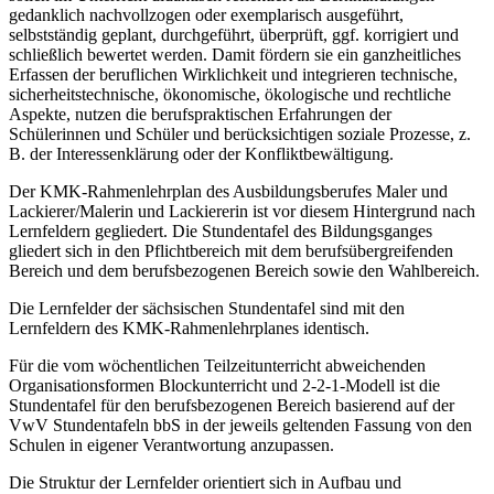
gedanklich nachvollzogen oder exemplarisch ausgeführt,
selbstständig geplant, durchgeführt, überprüft, ggf. korrigiert und
schließlich bewertet werden. Damit fördern sie ein ganzheitliches
Erfassen der beruflichen Wirklichkeit und integrieren technische,
sicherheitstechnische, ökonomische, ökologische und rechtliche
Aspekte, nutzen die berufspraktischen Erfahrungen der
Schülerinnen und Schüler und berücksichtigen soziale Prozesse, z.
B. der Interessenklärung oder der Konfliktbewältigung.
Der KMK-Rahmenlehrplan des Ausbildungsberufes Maler und
Lackierer/Malerin und Lackiererin ist vor diesem Hintergrund nach
Lernfeldern gegliedert. Die Stundentafel des Bildungsganges
gliedert sich in den Pflichtbereich mit dem berufsübergreifenden
Bereich und dem berufsbezogenen Bereich sowie den Wahlbereich.
Die Lernfelder der sächsischen Stundentafel sind mit den
Lernfeldern des KMK-Rah­menlehrplanes identisch.
Für die vom wöchentlichen Teilzeitunterricht abweichenden
Organisationsformen Block­unterricht und 2-2-1-Modell ist die
Stundentafel für den berufsbezogenen Bereich basierend auf der
VwV Stundentafeln bbS in der jeweils geltenden Fassung von den
Schulen in eigener Verantwortung anzupassen.
Die Struktur der Lernfelder orientiert sich in Aufbau und