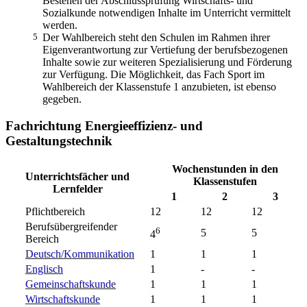
Bestehen der Abschlussprüfung Wirtschafts- und
Sozialkunde notwendigen Inhalte im Unterricht vermittelt
werden.
5
Der Wahlbereich steht den Schulen im Rahmen ihrer
Eigenverantwortung zur Vertiefung der berufsbezogenen
Inhalte sowie zur weiteren Spezialisierung und Förderung
zur Verfügung. Die Möglichkeit, das Fach Sport im
Wahlbereich der Klassenstufe 1 anzubieten, ist ebenso
gegeben.
Fachrichtung Energieeffizienz- und
Gestaltungstechnik
Wochenstunden in den
Unterrichtsfächer und
Klassenstufen
Lernfelder
1
2
3
Pflichtbereich
12
12
12
Berufsübergreifender
6
5
5
4
Bereich
Deutsch/Kommunikation
1
1
1
Englisch
1
-
-
Gemeinschaftskunde
1
1
1
Wirtschaftskunde
1
1
1