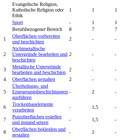
Evangelische Religion,
Katholische Religion oder
1
1
1
Ethik
Sport
-
1
1
Berufsbezogener Bereich
8
7
7
Oberflächen vorbereiten
1
2
-
-
und beschichten
Nichtmetallische
2
Untergründe bearbeiten und
2
-
-
beschichten
Metallische Untergründe
3
2
-
-
bearbeiten und beschichten
4
Oberflächen gestalten
2
-
-
Überholungs- und
5
Erneuerungsbeschichtungen
-
2
-
ausführen
Trockenbauelemente
6
-
1,5
-
verarbeiten
Putzoberflächen erstellen
7
-
1,5
-
und instand setzen
Oberflächen bekleiden und
8
-
2
-
gestalten