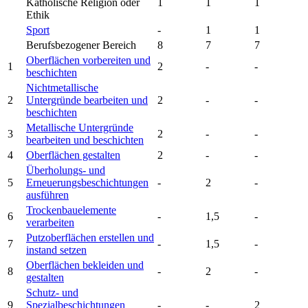
Katholische Religion oder
1
1
1
Ethik
Sport
-
1
1
Berufsbezogener Bereich
8
7
7
Oberflächen vorbereiten und
1
2
-
-
beschichten
Nichtmetallische
2
Untergründe bearbeiten und
2
-
-
beschichten
Metallische Untergründe
3
2
-
-
bearbeiten und beschichten
4
Oberflächen gestalten
2
-
-
Überholungs- und
5
Erneuerungsbeschichtungen
-
2
-
ausführen
Trockenbauelemente
6
-
1,5
-
verarbeiten
Putzoberflächen erstellen und
7
-
1,5
-
instand setzen
Oberflächen bekleiden und
8
-
2
-
gestalten
Schutz- und
9
Spezialbeschichtungen
-
-
2