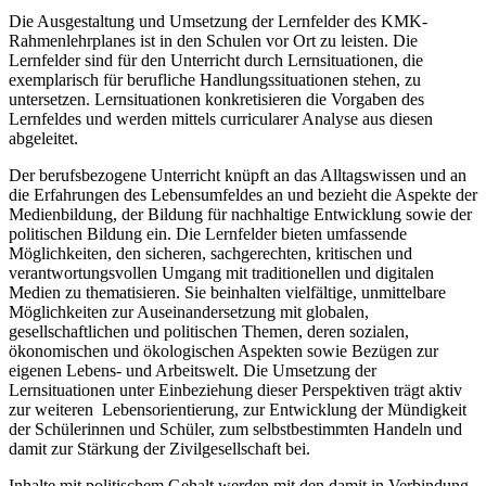
Die Ausgestaltung und Umsetzung der Lernfelder des KMK-
Rahmenlehrplanes ist in den Schulen vor Ort zu leisten. Die
Lernfelder sind für den Unterricht durch Lernsituationen, die
exemplarisch für berufliche Handlungssituationen stehen, zu
untersetzen. Lernsituationen konkretisieren die Vorgaben des
Lernfeldes und werden mittels curricularer Analyse aus diesen
abgeleitet.
Der berufsbezogene Unterricht knüpft an das Alltagswissen und an
die Erfahrungen des Lebensumfeldes an und bezieht die Aspekte der
Medienbildung, der Bildung für nachhaltige Entwicklung sowie der
politischen Bildung ein. Die Lernfelder bieten umfassende
Möglichkeiten, den sicheren, sachgerechten, kritischen und
verantwortungsvollen Umgang mit traditionellen und digitalen
Medien zu thematisieren. Sie beinhalten vielfältige, unmittelbare
Möglichkeiten zur Auseinandersetzung mit globalen,
gesellschaftlichen und politischen Themen, deren sozialen,
ökonomischen und ökologischen Aspekten sowie Bezügen zur
eigenen Lebens- und Arbeitswelt. Die Umsetzung der
Lernsituationen unter Einbeziehung dieser Perspektiven trägt aktiv
zur weiteren Lebensorientierung, zur Entwicklung der Mündigkeit
der Schülerinnen und Schüler, zum selbstbestimmten Handeln und
damit zur Stärkung der Zivilgesellschaft bei.
Inhalte mit politischem Gehalt werden mit den damit in Verbindung