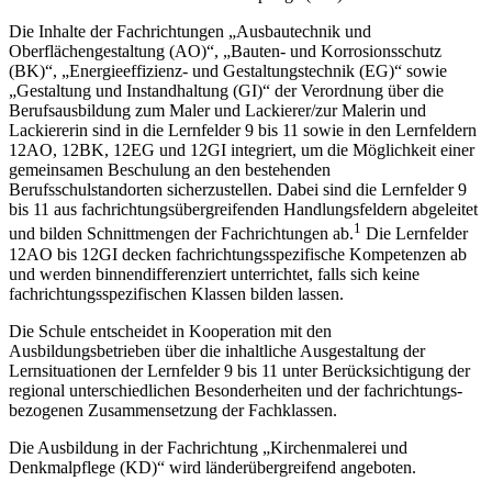
Die Inhalte der Fachrichtungen „Ausbautechnik und
Oberflächengestaltung (AO)“, „Bauten- und Korrosionsschutz
(BK)“, „Energieeffizienz- und Gestaltungstechnik (EG)“ sowie
„Gestaltung und Instandhaltung (GI)“ der Verordnung über die
Berufsausbildung zum Maler und Lackierer/zur Malerin und
Lackiererin sind in die Lernfelder 9 bis 11 sowie in den Lernfeldern
12AO, 12BK, 12EG und 12GI integriert, um die Möglichkeit einer
gemeinsamen Beschulung an den bestehenden
Berufsschulstandorten sicher­zustellen. Dabei sind die Lernfelder 9
bis 11 aus fachrichtungsübergreifenden Hand­lungsfeldern abgeleitet
1
und bilden Schnittmengen der Fachrichtungen ab.
Die Lern­felder
12AO bis 12GI decken fachrichtungsspezifische Kompetenzen ab
und werden binnen­differenziert unterrichtet, falls sich keine
fachrichtungsspezifischen Klassen bilden lassen.
Die Schule entscheidet in Kooperation mit den
Ausbildungsbetrieben über die inhaltliche Ausgestaltung der
Lernsituationen der Lernfelder 9 bis 11 unter Berück­sichtigung der
regional unterschiedlichen Besonderheiten und der fachrich­tungs­
bezogenen Zusammensetzung der Fachklassen.
Die Ausbildung in der Fachrichtung „Kirchenmalerei und
Denkmalpflege (KD)“ wird länderübergreifend angeboten.