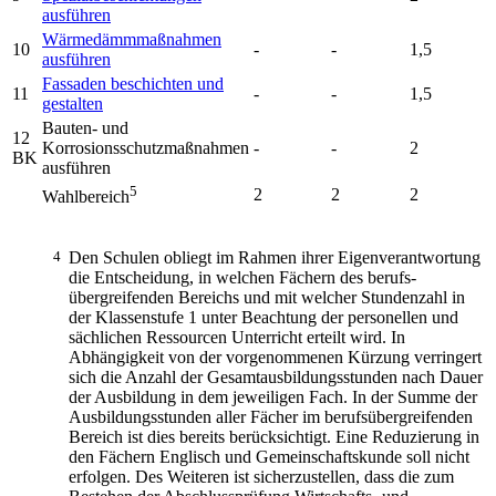
ausführen
Wärmedämmmaßnahmen
10
-
-
1,5
ausführen
Fassaden beschichten und
11
-
-
1,5
gestalten
Bauten- und
12
Korrosionsschutzmaßnahmen
-
-
2
BK
ausführen
5
2
2
2
Wahlbereich
4
Den Schulen obliegt im Rahmen ihrer Eigenverantwortung
die Entscheidung, in welchen Fächern des berufs-
übergreifenden Bereichs und mit welcher Stundenzahl in
der Klassenstufe 1 unter Beachtung der personellen und
sächlichen Ressourcen Unterricht erteilt wird. In
Abhängigkeit von der vorgenommenen Kürzung verringert
sich die Anzahl der Gesamtausbildungsstunden nach Dauer
der Ausbildung in dem jeweiligen Fach. In der Summe der
Ausbildungsstunden aller Fächer im berufsübergreifenden
Bereich ist dies bereits berücksichtigt. Eine Reduzierung in
den Fächern Englisch und Gemeinschaftskunde soll nicht
erfolgen. Des Weiteren ist sicherzustellen, dass die zum