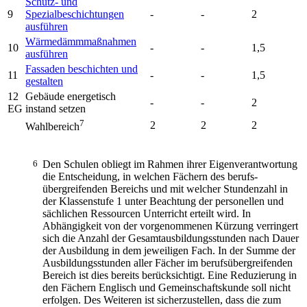
Schutz- und
9
Spezialbeschichtungen
-
-
2
ausführen
Wärmedämmmaßnahmen
10
-
-
1,5
ausführen
Fassaden beschichten und
11
-
-
1,5
gestalten
12
Gebäude energetisch
-
-
2
EG
instand setzen
7
2
2
2
Wahlbereich
6
Den Schulen obliegt im Rahmen ihrer Eigenverantwortung
die Entscheidung, in welchen Fächern des berufs-
übergreifenden Bereichs und mit welcher Stundenzahl in
der Klassenstufe 1 unter Beachtung der personellen und
sächlichen Ressourcen Unterricht erteilt wird. In
Abhängigkeit von der vorgenommenen Kürzung verringert
sich die Anzahl der Gesamtausbildungsstunden nach Dauer
der Ausbildung in dem jeweiligen Fach. In der Summe der
Ausbildungsstunden aller Fächer im berufsübergreifenden
Bereich ist dies bereits berücksichtigt. Eine Reduzierung in
den Fächern Englisch und Gemeinschaftskunde soll nicht
erfolgen. Des Weiteren ist sicherzustellen, dass die zum