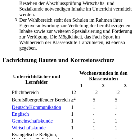
Bestehen der Abschlussprüfung Wirtschafts- und
Sozialkunde notwendigen Inhalte im Unterricht vermittelt
werden.
3
Der Wahlbereich steht den Schulen im Rahmen ihrer
Eigenverantwortung zur Vertiefung der berufsbezogenen
Inhalte sowie zur weiteren Spezialisierung und Förderung
zur Verfügung. Die Möglichkeit, das Fach Sport im
Wahlbereich der Klassenstufe 1 anzubieten, ist ebenso
gegeben.
Fachrichtung Bauten und Korrosionsschutz
Wochenstunden in den
Unterrichtsfächer und
Klassenstufen
Lernfelder
1
2
3
Pflichtbereich
12
12
12
4
Berufsübergreifender Bereich
5
5
4
Deutsch/Kommunikation
1
1
1
Englisch
1
-
-
Gemeinschaftskunde
1
1
1
Wirtschaftskunde
1
1
1
Evangelische Religion,