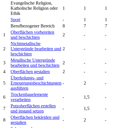
Evangelische Religion,
Katholische Religion oder
1
1
1
Ethik
Sport
-
1
1
Berufbezogener Bereich
8
7
7
Oberflächen vorbereiten
1
2
-
-
und beschichten
Nichtmetallische
2
Untergründe bearbeiten und
2
-
-
beschichten
Metallische Untergründe
3
2
-
-
bearbeiten und beschichten
4
Oberflächen gestalten
2
-
-
Überholungs- und
5
Erneuerungsbeschichtungen
-
2
-
ausführen
Trockenbauelemente
6
-
1,5
-
verarbeiten
Putzoberflächen erstellen
7
-
1,5
-
und instand setzen
Oberflächen bekleiden und
8
-
2
-
gestalten