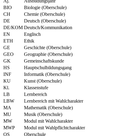
Aj.
Ausbildungsjahr
BIO
Biologie (Oberschule)
CH
Chemie (Oberschule)
DE
Deutsch (Oberschule)
DE/KOM
Deutsch/Kommunikation
EN
Englisch
ETH
Ethik
GE
Geschichte (Oberschule)
GEO
Geographie (Oberschule)
GK
Gemeinschaftskunde
HS
Hauptschulbildungsgang
INF
Informatik (Oberschule)
KU
Kunst (Oberschule)
Kl.
Klassenstufe
LB
Lernbereich
LBW
Lernbereich mit Wahlcharakter
MA
Mathematik (Oberschule)
MU
Musik (Oberschule)
MW
Modul mit Wahlcharakter
MWP
Modul mit Wahlpflichtcharakter
OS
Oberschule