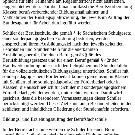
Sprache für eine Teilnahme am Regelunterricht nicht ausreichen,
eingerichtet werden. Darüber hinaus umfasst die Berufsvorbereitung
Klassen berufsvorbereitender Bildungsmaßnahmen und
Maßnahmen der Einstiegsqualifizierung, die jeweils im Auftrag der
Bundesagentur für Arbeit durchgeführt werden.
Schüler der Berufsschule, die gemäß § 4c Sächsischem Schulgesetz
einer sonderpädagogischen Förderung bedürfen, werden
entsprechend ihrem Ausbildungsziel nach den jeweils geltenden
Lehrplänen und Stundentafeln für die anerkannten
Ausbildungsberufe, für einen Beruf gemäß § 66 des
Berufsbildungsgesetzes und für einen Beruf gemäß § 42r der
Handwerksordnung oder nach den Lehrplänen und Stundentafeln
für die vollzeitschulischen Bildungsgänge unterrichtet. Schüler mit
sonderpädagogischem Förderbedarf können gemeinsam in Klassen
mit Schülern ohne sonderpädagogischen Förderbedarf oder in
Klassen, die ausschließlich für Schüler mit sonderpädagogischem
Förderbedarf gebildet werden, unterrichtet werden. Damit wird
gesichert, dass die besonderen Voraussetzungen dieser Schüler
berücksichtigt werden. Dieses Ziel kann auch Besonderheiten in der
zeitlichen und inhaltlichen Gliederung der Stundentafeln erfordern.
Bildungs- und Erziehungsauftrag der Berufsfachschule
In der Berufsfachschule werden die Schüler für einen Beruf
ausgebildet. Außerdem wird die allgemeine Bildung gefördert.