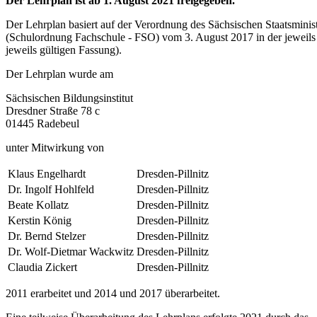
Der Lehrplan ist ab 1. August 2021 freigegeben.
Der Lehrplan basiert auf der Verordnung des Sächsischen Staatsminis
(Schulordnung Fachschule - FSO) vom 3. August 2017 in der jeweils
jeweils gültigen Fassung).
Der Lehrplan wurde am
Sächsischen Bildungsinstitut
Dresdner Straße 78 c
01445 Radebeul
unter Mitwirkung von
Klaus Engelhardt
Dresden-Pillnitz
Dr. Ingolf Hohlfeld
Dresden-Pillnitz
Beate Kollatz
Dresden-Pillnitz
Kerstin König
Dresden-Pillnitz
Dr. Bernd Stelzer
Dresden-Pillnitz
Dr. Wolf-Dietmar Wackwitz
Dresden-Pillnitz
Claudia Zickert
Dresden-Pillnitz
2011 erarbeitet und 2014 und 2017 überarbeitet.