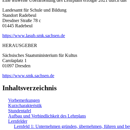
Eine teilweise Überarbeitung des Lehrplans erfolgte 2021 durch das
Landesamt für Schule und Bildung
Standort Radebeul
Dresdner Straße 78 c
01445 Radebeul
https://www.lasub.smk.sachsen.de
HERAUSGEBER
Sächsisches Staatsministerium für Kultus
Carolaplatz 1
01097 Dresden
https://www.smk.sachsen.de
Inhaltsverzeichnis
Vorbemerkungen
Kurzcharakteristik
Stundentafel
Aufbau und Verbindlichkeit des Lehrplans
Lernfelder
Lernfeld 1: Unternehmen gründen, übernehmen, führen und beu