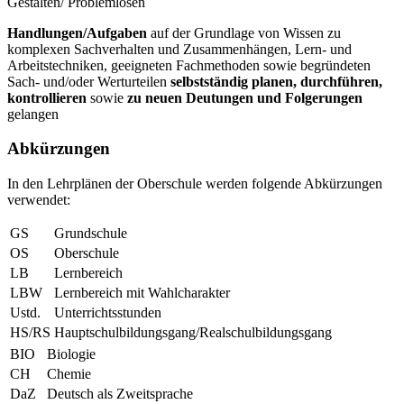
Gestalten/ Problemlösen
Handlungen/Aufgaben
auf der Grundlage von Wissen zu
komplexen Sachverhalten und Zusammenhängen, Lern- und
Arbeitstechniken, geeigneten Fachmethoden sowie begründeten
Sach- und/oder Werturteilen
selbstständig planen, durchführen,
kontrollieren
sowie
zu neuen Deutungen und Folgerungen
gelangen
Abkürzungen
In den Lehrplänen der Oberschule werden folgende Abkürzungen
verwendet:
GS
Grundschule
OS
Oberschule
LB
Lernbereich
LBW
Lernbereich mit Wahlcharakter
Ustd.
Unterrichtsstunden
HS/RS
Hauptschulbildungsgang/Realschulbildungsgang
BIO
Biologie
CH
Chemie
DaZ
Deutsch als Zweitsprache