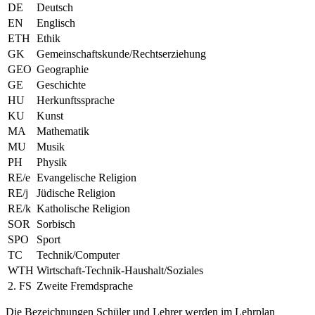
DE
Deutsch
EN
Englisch
ETH
Ethik
GK
Gemeinschaftskunde/Rechtserziehung
GEO
Geographie
GE
Geschichte
HU
Herkunftssprache
KU
Kunst
MA
Mathematik
MU
Musik
PH
Physik
RE/e
Evangelische Religion
RE/j
Jüdische Religion
RE/k
Katholische Religion
SOR
Sorbisch
SPO
Sport
TC
Technik/Computer
WTH
Wirtschaft-Technik-Haushalt/Soziales
2. FS
Zweite Fremdsprache
Die Bezeichnungen Schüler und Lehrer werden im Lehrplan