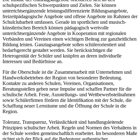
schulspezifischen Schwerpunkten und Zielen. Sie können
unterrichtsergänzende leistungsdifferenzierte Bildungsangebote,
freizeitpädagogische Angebote und offene Angebote im Rahmen der
Schulclubarbeit umfassen. Gerade im sportlichen und musisch-
künstlerischen Bereich können pädagogisch wertvolle
unterrichtsergänzende Angebote in Kooperation mit regionalen
Verbänden und Vereinen einen wichtigen Beitrag zur ganzheitlichen
Bildung leisten. Ganztagsangebote sollen schülerorientiert und
bedarfsgerecht gestaltet werden. Sie berücksichtigen die
Heterogenität der Schüler und knüpfen an deren individuelle
Interessen und Bedürfnisse an.
Für die Oberschule ist die Zusammenarbeit mit Unternehmen und
Handwerksbetrieben der Region von besonderer Bedeutung.
Kontakte zu anderen Schulen, Vereinen, Organisationen,
Beratungsstellen geben neue Impulse und schaffen Partner für die
schulische Arbeit. Feste, Ausstellungs- und Wettbewerbsteilnahmen
sowie Schülerfirmen fördern die Identifikation mit der Schule, die
Schaffung neuer Lernräume und die Öffnung der Schule in die
Region.
Toleranz, Transparenz, Verlässlichkeit sind handlungsleitende
Prinzipien schulischer Arbeit. Regeln und Normen des Verhaltens in
der Schule werden gemeinschaftlich erarbeitet. Im besonderen Maße
richtet sich der Blick auf die Bedeutung authentischer