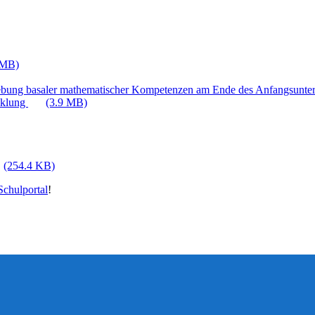
 MB)
ebung basaler mathematischer Kompetenzen am Ende des Anfangsunter
cklung
(3.9 MB)
(254.4 KB)
chulportal
!