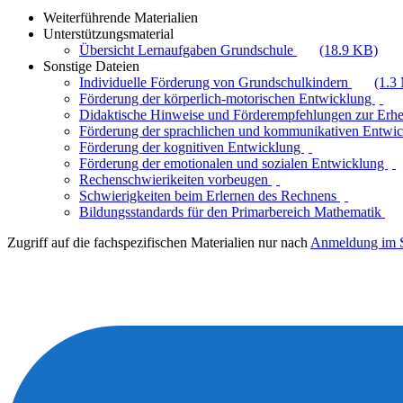
Weiterführende Materialien
Unterstützungsmaterial
Übersicht Lernaufgaben Grundschule
(18.9 KB)
Sonstige Dateien
Individuelle Förderung von Grundschulkindern
(1.3
Förderung der körperlich-motorischen Entwicklung
Didaktische Hinweise und Förderempfehlungen zur Erh
Förderung der sprachlichen und kommunikativen Entwi
Förderung der kognitiven Entwicklung
Förderung der emotionalen und sozialen Entwicklung
Rechenschwierikeiten vorbeugen
Schwierigkeiten beim Erlernen des Rechnens
Bildungsstandards für den Primarbereich Mathematik
Zugriff auf die fachspezifischen Materialien nur nach
Anmeldung im S