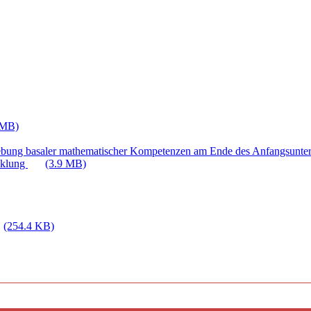
 MB)
ebung basaler mathematischer Kompetenzen am Ende des Anfangsunter
cklung
(3.9 MB)
(254.4 KB)