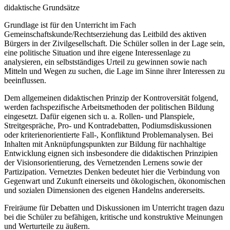
didaktische Grundsätze
Grundlage ist für den Unterricht im Fach
Gemeinschaftskunde/Rechtserziehung das Leitbild des aktiven
Bürgers in der Zivilgesellschaft. Die Schüler sollen in der Lage sein,
eine politische Situation und ihre eigene Interessenlage zu
analysieren, ein selbstständiges Urteil zu gewinnen sowie nach
Mitteln und Wegen zu suchen, die Lage im Sinne ihrer Interessen zu
beeinflussen.
Dem allgemeinen didaktischen Prinzip der Kontroversität folgend,
werden fachspezifische Arbeitsmethoden der politischen Bildung
eingesetzt. Dafür eigenen sich u. a. Rollen- und Planspiele,
Streitgespräche, Pro- und Kontradebatten, Podiumsdiskussionen
oder kriterienorientierte Fall-, Konfliktund Problemanalysen. Bei
Inhalten mit Anknüpfungspunkten zur Bildung für nachhaltige
Entwicklung eignen sich insbesondere die didaktischen Prinzipien
der Visionsorientierung, des Vernetzenden Lernens sowie der
Partizipation. Vernetztes Denken bedeutet hier die Verbindung von
Gegenwart und Zukunft einerseits und ökologischen, ökonomischen
und sozialen Dimensionen des eigenen Handelns andererseits.
Freiräume für Debatten und Diskussionen im Unterricht tragen dazu
bei die Schüler zu befähigen, kritische und konstruktive Meinungen
und Werturteile zu äußern.