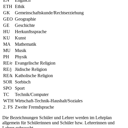
EN
Englisch
ETH
Ethik
GK
Gemeinschaftskunde/Rechtserziehung
GEO
Geographie
GE
Geschichte
HU
Herkunftssprache
KU
Kunst
MA
Mathematik
MU
Musik
PH
Physik
RE/e
Evangelische Religion
RE/j
Jüdische Religion
RE/k
Katholische Religion
SOR
Sorbisch
SPO
Sport
TC
Technik/Computer
WTH
Wirtschaft-Technik-Haushalt/Soziales
2. FS
Zweite Fremdsprache
Die Bezeichnungen Schüler und Lehrer werden im Lehrplan
allgemein für Schülerinnen und Schüler bzw. Lehrerinnen und
Lehrer gebraucht.