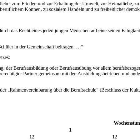
nliebe, zum Frieden und zur Erhaltung der Umwelt, zur Heimatliebe, zu
beruflichem Können, zu sozialem Handeln und zu freiheitlicher demokr
 durch das Recht eines jeden jungen Menschen auf eine seinen Fähigk
 Schüler in der Gemeinschaft beitragen. …“
tzes:
g, der Berufsausbildung oder Berufsausübung vor allem berufsbezogene
chberechtigter Partner gemeinsam mit den Ausbildungsbetrieben und ande
n der „Rahmenvereinbarung über die Berufsschule“ (Beschluss der Kult
Wochenstund
1
12
12