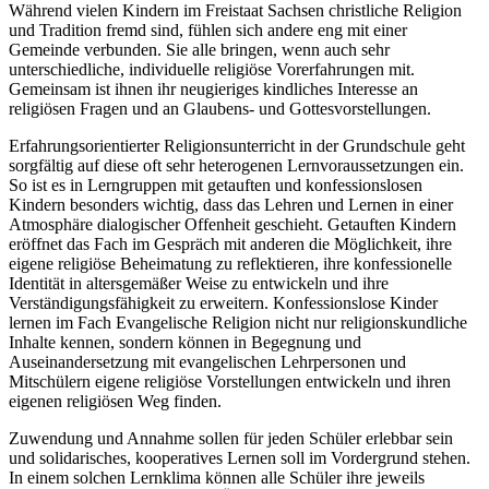
Während vielen Kindern im Freistaat Sachsen christliche Religion
und Tradition fremd sind, fühlen sich andere eng mit einer
Gemeinde verbunden. Sie alle bringen, wenn auch sehr
unterschiedliche, individuelle religiöse Vorerfahrungen mit.
Gemeinsam ist ihnen ihr neugieriges kindliches Interesse an
religiösen Fragen und an Glaubens- und Gottesvorstellungen.
Erfahrungsorientierter Religionsunterricht in der Grundschule geht
sorgfältig auf diese oft sehr heterogenen Lernvoraussetzungen ein.
So ist es in Lerngruppen mit getauften und konfessionslosen
Kindern besonders wichtig, dass das Lehren und Lernen in einer
Atmosphäre dialogischer Offenheit geschieht. Getauften Kindern
eröffnet das Fach im Gespräch mit anderen die Möglichkeit, ihre
eigene religiöse Beheimatung zu reflektieren, ihre konfessionelle
Identität in altersgemäßer Weise zu entwickeln und ihre
Verständigungsfähigkeit zu erweitern. Konfessionslose Kinder
lernen im Fach Evangelische Religion nicht nur religionskundliche
Inhalte kennen, sondern können in Begegnung und
Auseinandersetzung mit evangelischen Lehrpersonen und
Mitschülern eigene religiöse Vorstellungen entwickeln und ihren
eigenen religiösen Weg finden.
Zuwendung und Annahme sollen für jeden Schüler erlebbar sein
und solidarisches, kooperatives Lernen soll im Vordergrund stehen.
In einem solchen Lernklima können alle Schüler ihre jeweils