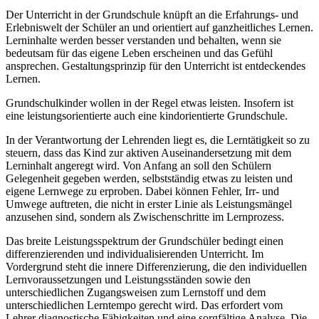
Der Unterricht in der Grundschule knüpft an die Erfahrungs- und
Erlebniswelt der Schüler an und orientiert auf ganzheitliches Lernen.
Lerninhalte werden besser verstanden und behalten, wenn sie
bedeutsam für das eigene Leben erscheinen und das Gefühl
ansprechen. Gestaltungsprinzip für den Unterricht ist entdeckendes
Lernen.
Grundschulkinder wollen in der Regel etwas leisten. Insofern ist
eine leistungsorientierte auch eine kindorientierte Grundschule.
In der Verantwortung der Lehrenden liegt es, die Lerntätigkeit so zu
steuern, dass das Kind zur aktiven Auseinandersetzung mit dem
Lerninhalt angeregt wird. Von Anfang an soll den Schülern
Gelegenheit gegeben werden, selbstständig etwas zu leisten und
eigene Lernwege zu erproben. Dabei können Fehler, Irr- und
Umwege auftreten, die nicht in erster Linie als Leistungsmängel
anzusehen sind, sondern als Zwischenschritte im Lernprozess.
Das breite Leistungsspektrum der Grundschüler bedingt einen
differenzierenden und individualisierenden Unterricht. Im
Vordergrund steht die innere Differenzierung, die den individuellen
Lernvoraussetzungen und Leistungsständen sowie den
unterschiedlichen Zugangsweisen zum Lernstoff und dem
unterschiedlichen Lerntempo gerecht wird. Das erfordert vom
Lehrer diagnostische Fähigkeiten und eine sorgfältige Analyse. Die