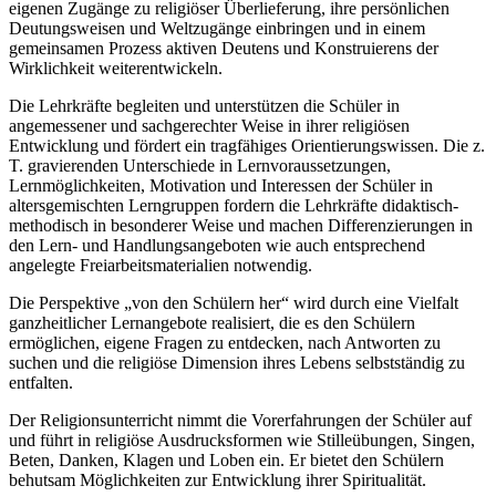
eigenen Zugänge zu religiöser Überlieferung, ihre persönlichen
Deutungsweisen und Weltzugänge einbringen und in einem
gemeinsamen Prozess aktiven Deutens und Konstruierens der
Wirklichkeit weiterentwickeln.
Die Lehrkräfte begleiten und unterstützen die Schüler in
angemessener und sachgerechter Weise in ihrer religiösen
Entwicklung und fördert ein tragfähiges Orientierungswissen. Die z.
T. gravierenden Unterschiede in Lernvoraussetzungen,
Lernmöglichkeiten, Motivation und Interessen der Schüler in
altersgemischten Lerngruppen fordern die Lehrkräfte didaktisch-
methodisch in besonderer Weise und machen Differenzierungen in
den Lern- und Handlungsangeboten wie auch entsprechend
angelegte Freiarbeitsmaterialien notwendig.
Die Perspektive „von den Schülern her“ wird durch eine Vielfalt
ganzheitlicher Lernangebote realisiert, die es den Schülern
ermöglichen, eigene Fragen zu entdecken, nach Antworten zu
suchen und die religiöse Dimension ihres Lebens selbstständig zu
entfalten.
Der Religionsunterricht nimmt die Vorerfahrungen der Schüler auf
und führt in religiöse Ausdrucksformen wie Stilleübungen, Singen,
Beten, Danken, Klagen und Loben ein. Er bietet den Schülern
behutsam Möglichkeiten zur Entwicklung ihrer Spiritualität.