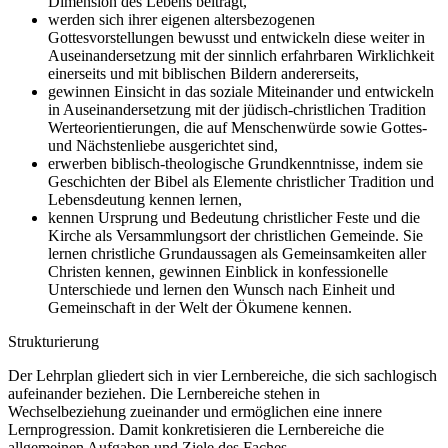
Dimension des Lebens beiträgt,
werden sich ihrer eigenen altersbezogenen
Gottesvorstellungen bewusst und entwickeln diese weiter in
Auseinandersetzung mit der sinnlich erfahrbaren Wirklichkeit
einerseits und mit biblischen Bildern andererseits,
gewinnen Einsicht in das soziale Miteinander und entwickeln
in Auseinandersetzung mit der jüdisch-christlichen Tradition
Werteorientierungen, die auf Menschenwürde sowie Gottes-
und Nächstenliebe ausgerichtet sind,
erwerben biblisch-theologische Grundkenntnisse, indem sie
Geschichten der Bibel als Elemente christlicher Tradition und
Lebensdeutung kennen lernen,
kennen Ursprung und Bedeutung christlicher Feste und die
Kirche als Versammlungsort der christlichen Gemeinde. Sie
lernen christliche Grundaussagen als Gemeinsamkeiten aller
Christen kennen, gewinnen Einblick in konfessionelle
Unterschiede und lernen den Wunsch nach Einheit und
Gemeinschaft in der Welt der Ökumene kennen.
Strukturierung
Der Lehrplan gliedert sich in vier Lernbereiche, die sich sachlogisch
aufeinander beziehen. Die Lernbereiche stehen in
Wechselbeziehung zueinander und ermöglichen eine innere
Lernprogression. Damit konkretisieren die Lernbereiche die
allgemeinen Aufgaben und Ziele des Faches.