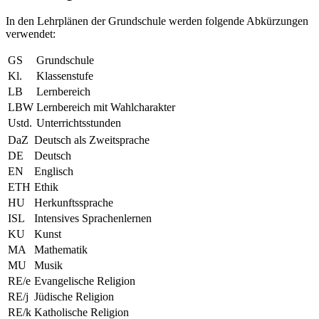
In den Lehrplänen der Grundschule werden folgende Abkürzungen
verwendet:
GS
Grundschule
Kl.
Klassenstufe
LB
Lernbereich
LBW
Lernbereich mit Wahlcharakter
Ustd.
Unterrichtsstunden
DaZ
Deutsch als Zweitsprache
DE
Deutsch
EN
Englisch
ETH
Ethik
HU
Herkunftssprache
ISL
Intensives Sprachenlernen
KU
Kunst
MA
Mathematik
MU
Musik
RE/e
Evangelische Religion
RE/j
Jüdische Religion
RE/k
Katholische Religion