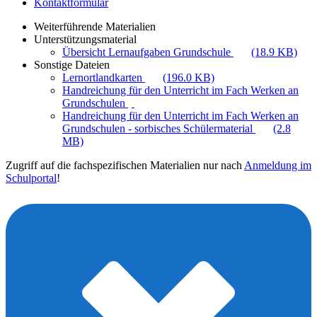
Kontaktformular
Weiterführende Materialien
Unterstützungsmaterial
Übersicht Lernaufgaben Grundschule
(18.9 KB)
Sonstige Dateien
Lernortlandkarten
(196.0 KB)
Handreichung für den Unterricht im Fach Werken an
Grundschulen
Handreichung für den Unterricht im Fach Werken an
Grundschulen - sorbisches Schülermaterial
(2.8
MB)
Zugriff auf die fachspezifischen Materialien nur nach
Anmeldung im
Schulportal
!