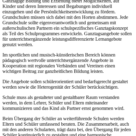
Ganztägige Bildung und Erziehung bietet Möglichkeiten, auf
Kinder und deren Interessen und Begabungen individuell
einzugehen und die Persönlichkeitsentwicklung zu fördern.
Grundschulen müssen sich dabei mit den Horten abstimmen. Jede
Grundschule sollte eigenverantwortlich und gemeinsam mit
außerschulischen Partnern ein schulspezifisches Ganztagskonzept
als Teil des Schulprogrammes entwickeln. Ganztagsangebote sollen
für unterrichtsergänzende leistungsdifferenzierte Lernangebote
genutzt werden.
Im sportlichen und musisch-künstlerischen Bereich können
pädagogisch wertvolle unterrichtsergänzende Angebote in
Kooperation mit regionalen Verbänden und Vereinen einen
wichtigen Beitrag zur ganzheitlichen Bildung leisten.
Die Angebote sollen schülerorientiert und bedarfsgerecht gestaltet
werden sowie die Heterogenität der Schüler berücksichtigen.
Schule muss als gestalteter und gestaltbarer Raum verstanden
werden, in dem Lehrer, Schüler und Eltern miteinander
kommunizieren und das Kind als Partner ernst genommen wird.
Beim Übergang der Schüler an weiterführende Schulen werden
Eltern und Schüler umfassend beraten. Die Zusammenarbeit, auch
mit den anderen Schularten, trägt dazu bei, den Übergang für jeden
Schüler kontinuierlich zu gestalten und eine harmonische