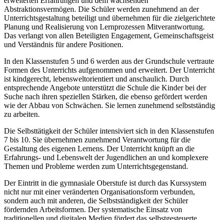
erweiterten Erfahrungen und dem wachsenden
Abstraktionsvermögen. Die Schüler werden zunehmend an der
Unterrichtsgestaltung beteiligt und übernehmen für die zielgerichtete
Planung und Realisierung von Lernprozessen Mitverantwortung.
Das verlangt von allen Beteiligten Engagement, Gemeinschaftsgeist
und Verständnis für andere Positionen.
In den Klassenstufen 5 und 6 werden aus der Grundschule vertraute
Formen des Unterrichts aufgenommen und erweitert. Der Unterricht
ist kindgerecht, lebensweltorientiert und anschaulich. Durch
entsprechende Angebote unterstützt die Schule die Kinder bei der
Suche nach ihren speziellen Stärken, die ebenso gefördert werden
wie der Abbau von Schwächen. Sie lernen zunehmend selbstständig
zu arbeiten.
Die Selbsttätigkeit der Schüler intensiviert sich in den Klassenstufen
7 bis 10. Sie übernehmen zunehmend Verantwortung für die
Gestaltung des eigenen Lernens. Der Unterricht knüpft an die
Erfahrungs- und Lebenswelt der Jugendlichen an und komplexere
Themen und Probleme werden zum Unterrichtsgegenstand.
Der Eintritt in die gymnasiale Oberstufe ist durch das Kurssystem
nicht nur mit einer veränderten Organisationsform verbunden,
sondern auch mit anderen, die Selbstständigkeit der Schüler
fördernden Arbeitsformen. Der systematische Einsatz von
traditionellen und digitalen Medien fördert das selbstgesteuerte,