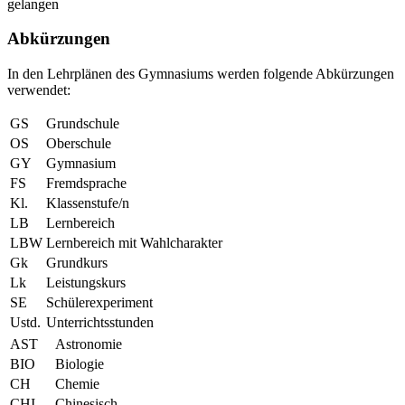
gelangen
Abkürzungen
In den Lehrplänen des Gymnasiums werden folgende Abkürzungen
verwendet:
GS
Grundschule
OS
Oberschule
GY
Gymnasium
FS
Fremdsprache
Kl.
Klassenstufe/n
LB
Lernbereich
LBW
Lernbereich mit Wahlcharakter
Gk
Grundkurs
Lk
Leistungskurs
SE
Schülerexperiment
Ustd.
Unterrichtsstunden
AST
Astronomie
BIO
Biologie
CH
Chemie
CHI
Chinesisch