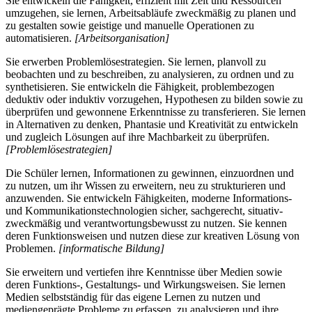
Sie entwickeln die Fähigkeit, effizient mit Zeit und Ressourcen
umzugehen, sie lernen, Arbeitsabläufe zweckmäßig zu planen und
zu gestalten sowie geistige und manuelle Operationen zu
automatisieren.
[Arbeitsorganisation]
Sie erwerben Problemlösestrategien. Sie lernen, planvoll zu
beobachten und zu beschreiben, zu analysieren, zu ordnen und zu
synthetisieren. Sie entwickeln die Fähigkeit, problembezogen
deduktiv oder induktiv vorzugehen, Hypothesen zu bilden sowie zu
überprüfen und gewonnene Erkenntnisse zu transferieren. Sie lernen
in Alternativen zu denken, Phantasie und Kreativität zu entwickeln
und zugleich Lösungen auf ihre Machbarkeit zu überprüfen.
[Problemlösestrategien]
Die Schüler lernen, Informationen zu gewinnen, einzuordnen und
zu nutzen, um ihr Wissen zu erweitern, neu zu strukturieren und
anzuwenden. Sie entwickeln Fähigkeiten, moderne Informations-
und Kommunikationstechnologien sicher, sachgerecht, situativ-
zweckmäßig und verantwortungsbewusst zu nutzen. Sie kennen
deren Funktionsweisen und nutzen diese zur kreativen Lösung von
Problemen.
[informatische Bildung]
Sie erweitern und vertiefen ihre Kenntnisse über Medien sowie
deren Funktions-, Gestaltungs- und Wirkungsweisen. Sie lernen
Medien selbstständig für das eigene Lernen zu nutzen und
mediengeprägte Probleme zu erfassen, zu analysieren und ihre