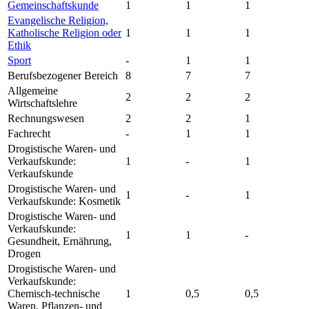
Gemeinschaftskunde
1
1
1
Evangelische Religion,
Katholische Religion oder
1
1
1
Ethik
Sport
-
1
1
Berufsbezogener Bereich
8
7
7
Allgemeine
2
2
2
Wirtschaftslehre
Rechnungswesen
2
2
1
Fachrecht
-
1
1
Drogistische Waren- und
Verkaufskunde:
1
-
1
Verkaufskunde
Drogistische Waren- und
1
-
1
Verkaufskunde: Kosmetik
Drogistische Waren- und
Verkaufskunde:
1
1
-
Gesundheit, Ernährung,
Drogen
Drogistische Waren- und
Verkaufskunde:
Chemisch-technische
1
0,5
0,5
Waren, Pflanzen- und