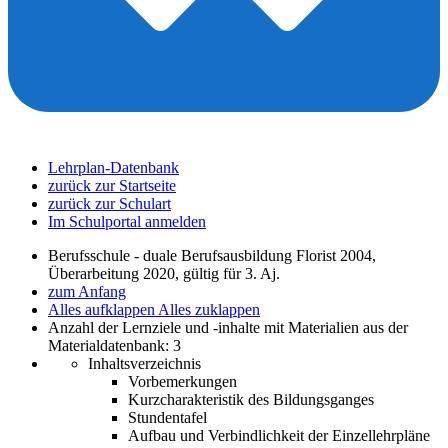
Lehrplan-Datenbank
zurück zur Startseite
zurück zur Schulart
Im Schulportal anmelden
Berufsschule - duale Berufsausbildung Florist 2004,
Überarbeitung 2020, gültig für 3. Aj.
zum Anfang
Alles aufklappen
Alles zuklappen
Anzahl der Lernziele und -inhalte mit Materialien aus der
Materialdatenbank: 3
Inhaltsverzeichnis
Vorbemerkungen
Kurzcharakteristik des Bildungsganges
Stundentafel
Aufbau und Verbindlichkeit der Einzellehrpläne