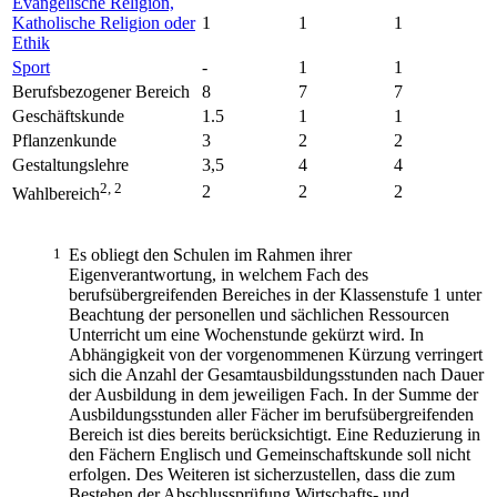
Evangelische Religion,
Katholische Religion oder
1
1
1
Ethik
Sport
-
1
1
Berufsbezogener Bereich
8
7
7
Geschäftskunde
1.5
1
1
Pflanzenkunde
3
2
2
Gestaltungslehre
3,5
4
4
2, 2
2
2
2
Wahlbereich
1
Es obliegt den Schulen im Rahmen ihrer
Eigenverantwortung, in welchem Fach des
berufsübergreifenden Bereiches in der Klassenstufe 1 unter
Beachtung der personellen und sächlichen Ressourcen
Unterricht um eine Wochenstunde gekürzt wird. In
Abhängigkeit von der vorgenommenen Kürzung verringert
sich die Anzahl der Gesamtausbildungsstunden nach Dauer
der Ausbildung in dem jeweiligen Fach. In der Summe der
Ausbildungsstunden aller Fächer im berufsübergreifenden
Bereich ist dies bereits berücksichtigt. Eine Reduzierung in
den Fächern Englisch und Gemeinschaftskunde soll nicht
erfolgen. Des Weiteren ist sicherzustellen, dass die zum
Bestehen der Abschlussprüfung Wirtschafts- und