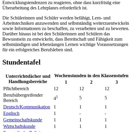
Entwicklungstendenzen zu reagieren, ohne dass kurzfristig eine
Überarbeitung des Lehrplanes erforderlich ist.
Die Schülerinnen und Schüler werden befähigt, Lern- und
Arbeitstechniken anzuwenden und selbstständig weiterzuentwickeln
sowie Informationen zu beschaffen, zu verarbeiten und zu bewerten.
Darüber hinaus ist bei den Schülerinnen und Schülern das
Bewusstsein zu entwickeln, dass Bereitschaft und Fähigkeit zum
selbstständigen und lebenslangen Lernen wichtige Voraussetzungen
für ein erfolgreiches Berufsleben sind.
Stundentafel
Wochenstunden in den Klassenstufen
Unterrichtsfächer und
Handlungsbereiche
1
2
3
Pflichtbereich
12
12
12
Berufsübergreifender
1
5
5
4
Bereich
Deutsch/Kommunikation
1
1
1
Englisch
1
-
-
Gemeinschaftskunde
1
1
1
Wirtschaftskunde
1
1
1