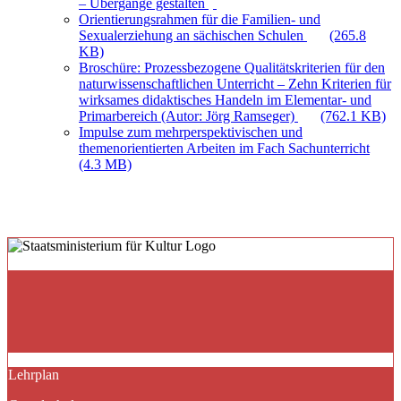
– Übergänge gestalten
Orientierungsrahmen für die Familien- und
Sexualerziehung an sächischen Schulen
(265.8
KB)
Broschüre: Prozessbezogene Qualitätskriterien für den
naturwissenschaftlichen Unterricht – Zehn Kriterien für
wirksames didaktisches Handeln im Elementar- und
Primarbereich (Autor: Jörg Ramseger)
(762.1 KB)
Impulse zum mehrperspektivischen und
themenorientierten Arbeiten im Fach Sachunterricht
(4.3 MB)
Lehrplan