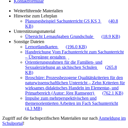
Kontaktformular
Weiterführende Materialien
Hinweise zum Lehrplan
Planungsbeispiel Sachunterricht GS KS 3
(40.8
KB)
Unterstützungsmaterial
Übersicht Lernaufgaben Grundschule
(18.9 KB)
Sonstige Dateien
Lernortlandkarten
(196.0 KB)
Handreichung Vom Fachunterricht zum Sachunterricht
– Übergänge gestalten
Orientierungsrahmen für die Familien- und
Sexualerziehung an sächischen Schulen
(265.8
KB)
Broschüre: Prozessbezogene Qualitätskriterien für den
naturwissenschaftlichen Unterricht – Zehn Kriterien für
wirksames didaktisches Handeln im Elementar- und
Primarbereich (Autor: Jörg Ramseger)
(762.1 KB)
Impulse zum mehrperspektivischen und
themenorientierten Arbeiten im Fach Sachunterricht
(4.3 MB)
Zugriff auf die fachspezifischen Materialien nur nach
Anmeldung im
Schulportal
!