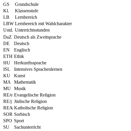
GS
Grundschule
Kl.
Klassenstufe
LB
Lernbereich
LBW
Lernbereich mit Wahlcharakter
Ustd.
Unterrichtsstunden
DaZ
Deutsch als Zweitsprache
DE
Deutsch
EN
Englisch
ETH
Ethik
HU
Herkunftssprache
ISL
Intensives Sprachenlernen
KU
Kunst
MA
Mathematik
MU
Musik
RE/e
Evangelische Religion
RE/j
Jüdische Religion
RE/k
Katholische Religion
SOR
Sorbisch
SPO
Sport
SU
Sachunterricht